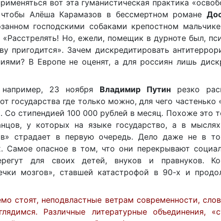
применяться вот эта гуманистическая практика «осво
, чтобы Алёша Карамазов в бессмертном романе
Дос
анном господскими собаками крепостном мальчике,
, «Расстрелять! Но, ежели, помещик в дурноте был, пси
ву пригодится». Зачем дискредитировать антитеррор
иями? В Европе не оценят, а для россиян лишь диск
, например, 23 ноября
Владимир Путин
резко раск
от государства где только можно, для чего частенько
 Со стипендией 100 000 рублей в месяц. Похоже это т
анцов, у которых на языке государство, а в мыслях
ов» страдает в первую очередь. Дело даже не в то
. Самое опасное в том, что они перекрывают социал
регут для своих детей, внуков и правнуков. Ко
течки мозгов», ставшей катастрофой в 90-х и прод
емо стоят, неподвластные ветрам современности, сло
ядимся. Различные литературные объединения, «с