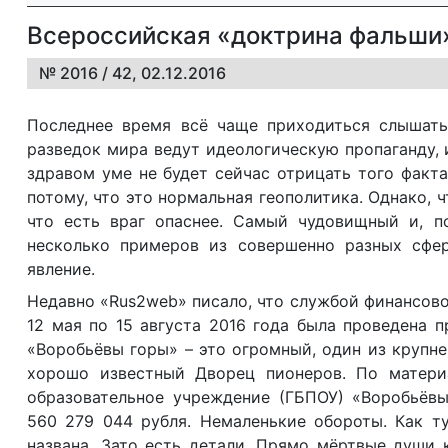
Всероссийская «доктрина фальши
№ 2016 / 42, 02.12.2016
Последнее время всё чаще приходиться слышать, 
разведок мира ведут идеологическую пропаганду, 
здравом уме не будет сейчас отрицать того факта
потому, что это нормальная геополитика. Однако, ч
что есть враг опаснее. Самый чудовищный и, п
несколько примеров из совершенно разных сфер
явление.
Недавно «
R
us2web» писало, что службой финансов
12 мая по 15 августа 2016 года была проведена 
«Воробьёвы горы» – это огромный, один из крупне
хорошо известный Дворец пионеров. По матери
образовательное учреждение (ГБПОУ) «Воробьёвы
560 279 044 рубля. Немаленькие обороты. Как т
названа. Зато есть детали. Прямо мёртвые души 