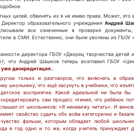
подобное.
ных целей, обвинять их я не имею права. Может, это 
т. Директор образовательного учреждения
Андрей Ша
исывали все означенные в проверке документы,
тили в СМИ. Естественно, они были уволены из ГБОУ
язанности директора ГБОУ «Дворец творчества детей
кт, что Андрей Шашков теперь возглавил ГБОУ «Цен
о уже дискредитация
…
ругом только и разговоров, что включать в образ
му школьнику, что ещё засунуть в учебники, что изъят
 детское восприятие. Какой идеальной ни была бы 
искредитировать сам процесс чтения, что ребёнок по
 слышал от школьников: «Я ненавижу читать». И винов
имеет свойство судить обо всём категорично и безап
 чувство фальши, которым обладает любой школьник
да в год одно и то же, когда учитель принуждает д