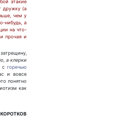
обой этакие
г дружку (а
льше, чем у
о-нибудь, а
ции на что-
 и прочая и
 затрещину,
о, а клерки
ц с
горечью
с и вовсе
это понятно
риотизм как
 КОРОТКОВ