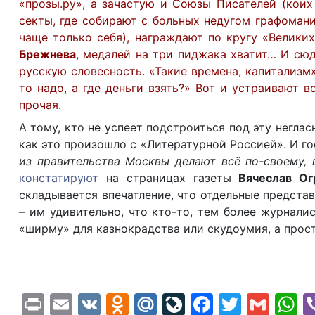
«прозы.ру», а зачастую и Союзы Писателей (коих
секты, где собирают с больных недугом графомани
чаще только себя), награждают по кругу «Велики
Брежнева
, медалей на три пиджака хватит… И сюд
русскую словесность. «Такие времена, капитализм»
то надо, а где деньги взять?» Вот и устраивают 
прочая.
А тому, кто не успеет подстроиться под эту негла
как это произошло с «Литературной Россией». И го
из правительства Москвы делают всё по-своему, 
констатируют
на страницах газеты
Вячеслав Ог
складывается впечатление, что отдельные предста
– им удивительно, что кто-то, тем более журнали
«ширму» для казнокрадства или скудоумия, а прост
Print
Email
VK
Odnoklassniki
Mail.Ru
LiveJournal
Faceboo
Twitte
Gma
W