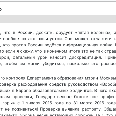
»
что в России, дескать, орудует «пятая колонна», а
и вообще шатают наши устои. Оно, может, отчасти и т
, что против России ведётся информационная война. 
то если я скажу, что в конечном итоге это не так стра
орой, фатальный урон наносит дискредитация. Прив
, чтобы вы могли убедиться, насколько это распро
ого контроля Департамента образования мэрии Москвы
проверка расходования средств руководством «Вороб
йших в Европе образовательных холдингов. В него вх
алам проверки, Государственное бюджетное профес
 горы» с 1 января 2015 года по 31 марта 2016 года
ут не поживиться! Проверка выявила растрату. Обща
какие-то: уборка несуществующих дорожек за 1 223 