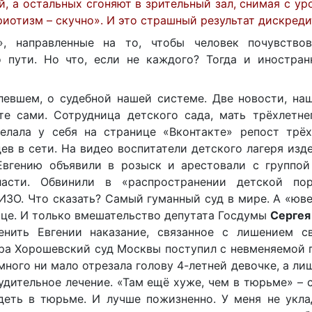
, а остальных сгоняют в зрительный зал, снимая с уро
риотизм – скучно». И это страшный результат дискреди
», направленные на то, чтобы человек почувство
 пути. Но что, если не каждого? Тогда и иностран
левшем, о судебной нашей системе. Две новости, на
 сами. Сотрудница детского сада, мать трёхлетнег
елала у себя на странице «Вконтакте» репост трёх
ев в сети. На видео воспитатели детского лагеря изд
 Евгению объявили в розыск и арестовали с группой
ласти. Обвинили в «распространении детской пор
ИЗО. Что сказать? Самый гуманный суд в мире. А «юв
тце. И только вмешательство депутата Госдумы
Сергея
енить Евгении наказание, связанное с лишением с
чера Хорошевский суд Москвы поступил с невменяемой
много ни мало отрезала голову 4-летней девочке, а ли
удительное лечение. «Там ещё хуже, чем в тюрьме» – 
деть в тюрьме. И лучше пожизненно. У меня не укла