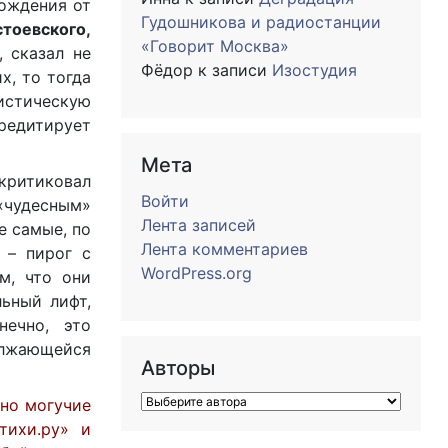
бождения от
Гудошникова и радиостанции
тоевского,
«Говорит Москва»
 сказал не
Фёдор
к записи
Изостудия
х, то тогда
истическую
редитирует
Мета
ритиковал
Войти
 «чудесным»
Лента записей
е самые, по
Лента комментариев
 – пирог с
WordPress.org
м, что они
ьный лифт,
нечно, это
олжающейся
Авторы
вно могучие
тихи.ру» и