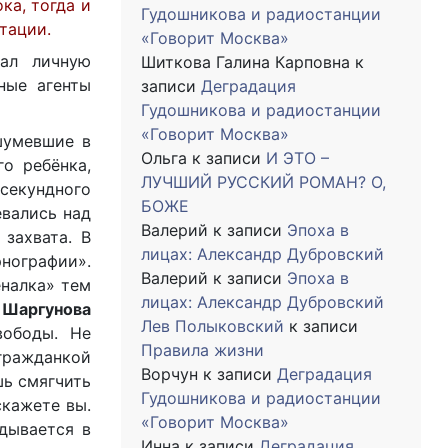
ка, тогда и
Гудошникова и радиостанции
тации.
«Говорит Москва»
вал личную
Шиткова Галина Карповна
к
ные агенты
записи
Деградация
Гудошникова и радиостанции
«Говорит Москва»
шумевшие в
Ольга
к записи
И ЭТО –
о ребёнка,
ЛУЧШИЙ РУССКИЙ РОМАН? О,
секундного
БОЖЕ
евались над
Валерий
к записи
Эпоха в
 захвата. В
лицах: Александр Дубровский
нографии».
Валерий
к записи
Эпоха в
еналка» тем
лицах: Александр Дубровский
 Шаргунова
Лев Полыковский
к записи
вободы. Не
Правила жизни
 гражданкой
Ворчун
к записи
Деградация
шь смягчить
Гудошникова и радиостанции
скажете вы.
«Говорит Москва»
дывается в
Инна
к записи
Деградация