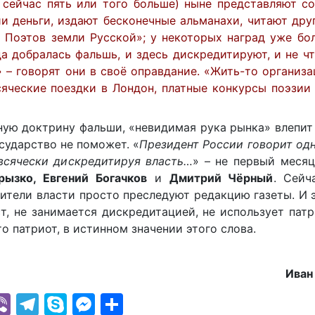
 сейчас пять или того больше) ныне представляют с
и деньги, издают бесконечные альманахи, читают дру
х Поэтов земли Русской»; у некоторых наград уже бо
а добралась фальшь, и здесь дискредитируют, и не чт
 – говорят они в своё оправдание. «Жить-то организа
всяческие поездки в Лондон, платные конкурсы поэзии
сную доктрину фальши, «невидимая рука рынка» влепит
сударство не поможет. «
Президент России говорит одн
всячески дискредитируя власть…
» – не первый меся
рызко, Евгений Богачков
и
Дмитрий Чёрный
.
Сейча
вители власти просто преследуют редакцию газеты. И 
ст, не занимается дискредитацией, не использует пат
о патриот, в истинном значении этого слова.
Иван
k
r
il
hatsApp
Viber
Telegram
Skype
Messenger
Отправить