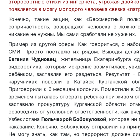
второсортные стихи из интернета, угрожая двойкой
появляется в мозгу молодого человека связка «пат
Конечно, такие акции, как «Бессмертный полк
сопричастность, возвращают человека с ложного
никакие не нужны. Мы сами сработали не хуже их.
Пример из другой сферы. Как говориться, о набо
СМИ. Просто поставлю их рядом. Выводы делайте
Евгения Чудновец
,
жительница Екатеринбурга сд
видеоролика, которым искренне возмутилась, увид
ребёнком, заставляя его раздеться. Результат –
наручниках повезли в Катайск Курганской об
Приговорили к 6 месяцам колонии. Поместили в С
временем пыталась отобрать ребёнка при живом о
заставило прокуратуру Курганской области отм
освободить от уголовной ответственности, как в
Узбекистана
Гюльчехрой Бобокуловой
,
которая ни 
наказание. Конечно, Бобокулову отправили на прин
Не могу знать, как там, но террорист должен си