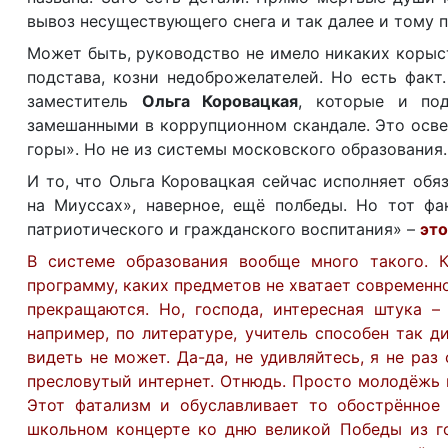
вывоз несуществующего снега и так далее и тому 
Может быть, руководство не имело никаких корыст
подстава, козни недоброжелателей. Но есть фак
заместитель
Ольга Коровацкая
,
которые и подп
замешанными в коррупционном скандале. Это осве
горы». Но не из системы московского образования.
И то, что Ольга Коровацкая сейчас исполняет об
на Миуссах», наверное, ещё полбеды. Но тот фа
патриотического и гражданского воспитания» –
эт
В системе образования вообще много такого. К
программу, каких предметов не хватает современно
прекращаются. Но, господа, интересная штука –
например, по литературе, учитель способен так д
видеть не может. Да-да, не удивляйтесь, я не раз
пресловутый интернет. Отнюдь. Просто молодёжь 
Этот фатализм и обуславливает то обострённое
школьном концерте ко дню великой Победы из го