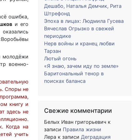
Дешабо, Наталья Демчик, Рита
Штрефонд
всё ошибка,
Эпоха в лицах: Людмила Гусева
шков
и его
Вячеслав Огрызко в свежей
 оказались
периодике
 «Воробьёвы
Нерв войны и кранец любви
Тарзан
 и молодёжи
Лютый огонь
тр военно-
«Я знаю, зачем иду по земле»
Баритональный тенор в
поисках баланса
овательную
ь. Споры не
программа,
том книгу и
Свежие комментарии
ат здесь не
елляционно.
Белых Иван григорьевич
к
. Когда на
записи
Правила жизни
етей учить
Лера
к записи
Деградация