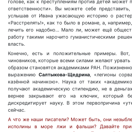
голове, как к преступлениям против детей может 
ответственности». Вы можете себе представить
услышав от Ивана ужасающую историю о растерз
«Расстрелять!», как то было в романе, а, например
лечить его надобно… Мало ли, может ещё общест
работу такими нарочито гуманистическими решен
власть.
Конечно, есть и положительные примеры. Вот
чиновников, которые всеми силами желают урвать 
образом становятся академиками РАН. Пожизненно.
выражению
Салтыкова-Щедрина
,
«легионы сорв
казённой начинкою». Наука от таких «академик
получают академическую стипендию, не в деньгах
вернее закрывают его на ключик, который бе
дискредитирует науку. В этом первопричина «у
сейчас.
А что же наши писатели? Может быть, они незыбл
исполины в море лжи и фальши? Давайте пригл