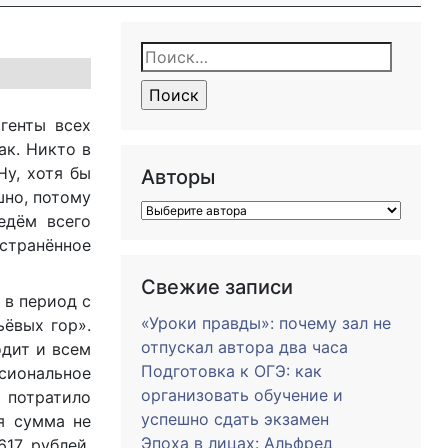
Найти:
генты всех
ак. Никто в
Ну, хотя бы
Авторы
шно, потому
едём всего
странённое
Свежие записи
 в период с
«Уроки правды»: почему зал не
ьёвых гор».
отпускал автора два часа
одит и всем
Подготовка к ОГЭ: как
сиональное
организовать обучение и
 потратило
успешно сдать экзамен
я сумма не
Эпоха в лицах: Альфред
617 рублей,