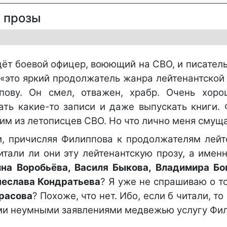
й прозы
едёт боевой офицер, воюющий на СВО, и писател
– «это яркий продолжатель жанра лейтенантской
ову. Он смел, отважен, храбр. Очень хоро
ть какие-то записи и даже выпускать книги. 
ним из летописцев СВО. Но что лично меня смущ
и, причисляя Филиппова к продолжателям лейт
итали ли они эту лейтенантскую прозу, а имен
ина Воробьёва, Василя Быкова, Владимира Бо
чеслава Кондратьева
? Я уже не спрашиваю о т
расова
? Похоже, что нет. Ибо, если б читали, то
ими неумными заявлениями медвежью услугу Фи