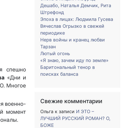
Дешабо, Наталья Демчик, Рита
Штрефонд
Эпоха в лицах: Людмила Гусева
Вячеслав Огрызко в свежей
периодике
Нерв войны и кранец любви
Тарзан
Лютый огонь
«Я знаю, зачем иду по земле»
Баритональный тенор в
ня спешно
поисках баланса
ва
«Дни и
О. Многое
Свежие комментарии
ся военно-
ий момент
Ольга
к записи
И ЭТО –
ЛУЧШИЙ РУССКИЙ РОМАН? О,
ионалы.
БОЖЕ