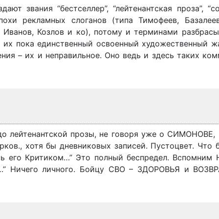
дают звания “бестселлер”, “лейтенантская проза”, “
похи рекламных слоганов (типа Тимофеев, Базалее
а Иванов, Козлов и ко), потому и терминами разбрас
ть их пока единственный освоенный художественный ж
ения – их и неправильное. Оно ведь и здесь таких ко
 до лейтенантской прозы, не говоря уже о СИМОНОВЕ,
ков., хотя бы дневниковых записей. Пустоцвет. Что 
ть его Критиком…” Это полный беспредел. Вспомним 
м…” Ничего личного. Бойцу СВО – ЗДОРОВЬЯ и ВОЗ