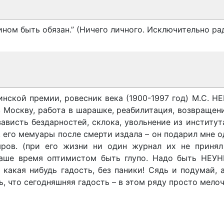
ном быть обязан.” (Ничего личного. Исключительно рад
нской премии, ровесник века (1900-1997 год) М.С. Н
 Москву, работа в шарашке, реабилитация, возвращен
висть бездарностей, склока, увольнение из институт
, его мемуары после смерти издала – он подарил мне о
ров. (при его жизни ни один журнал их не принял 
 наше время оптимистом быть глупо. Надо быть Н
акая нибудь гадость, без паники! Сядь и подумай, 
, что сегодняшняя гадость – в этом ряду просто мелоч