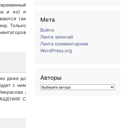
современный
ва и ко) и
ываются так
Мета
анр. Только
Войти
мментаторов
Лента записей
Лента комментариев
WordPress.org
Авторы
 но даже до
будет с ним
Некрасова ;
ВРАЩЕНИЯ С