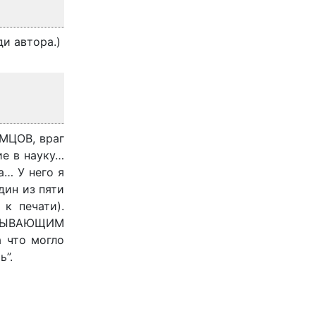
и автора.)
ЕМЦОВ, враг
ие в науку…
а… У него я
дин из пяти
к печати).
ЕУНЫВАЮЩИМ
а что могло
ь”.