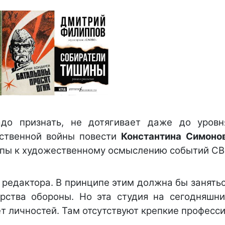
адо признать, не дотягивает даже до уров
ественной войны повести
Константина Симоно
упы к художественному осмыслению событий СВ
 редактора. В принципе этим должна бы занять
рства обороны. Но эта студия на сегодняшн
т личностей. Там отсутствуют крепкие професс