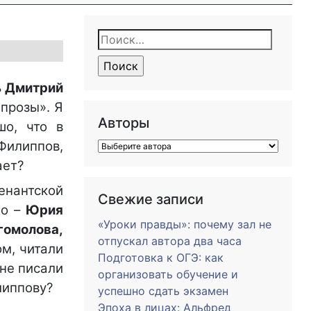
Найти:
ь
Дмитрий
 прозы». Я
Авторы
шо, что в
Филиппов,
ает?
енантской
Свежие записи
но –
Юрия
«Уроки правды»: почему зал не
гомолова,
отпускал автора два часа
ом, читали
Подготовка к ОГЭ: как
 не писали
организовать обучение и
липпову?
успешно сдать экзамен
Эпоха в лицах: Альфред