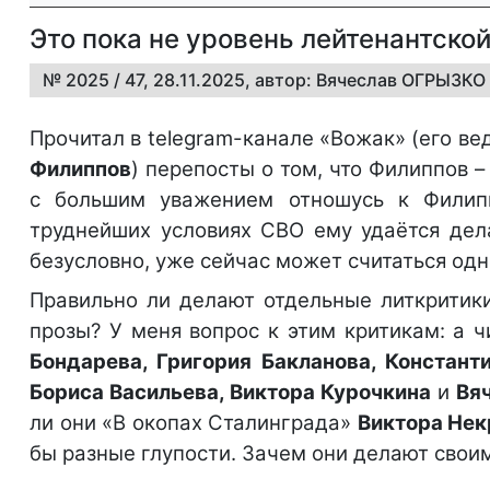
Это пока не уровень лейтенантско
№ 2025 / 47, 28.11.2025, автор: Вячеслав ОГРЫЗКО
Прочитал в telegram-канале «Вожак» (его в
Филиппов
) перепосты о том, что Филиппов 
с большим уважением отношусь к Филипп
труднейших условиях СВО ему удаётся дела
безусловно, уже сейчас может считаться од
Правильно ли делают отдельные литкритик
прозы? У меня вопрос к этим критикам: а ч
Бондарева, Григория Бакланова, Констант
Бориса Васильева, Виктора Курочкина
и
Вя
ли они «В окопах Сталинграда»
Виктора Нек
бы разные глупости. Зачем они делают сво