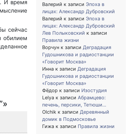
. И время
Валерий
к записи
Эпоха в
осмысление
лицах: Александр Дубровский
Валерий
к записи
Эпоха в
лицах: Александр Дубровский
бы сейчас
Лев Полыковский
к записи
и обилием
Правила жизни
 сделанное
Ворчун
к записи
Деградация
Гудошникова и радиостанции
«Говорит Москва»
Инна
к записи
Деградация
Гудошникова и радиостанции
«Говорит Москва»
Фёдор
к записи
Изостудия
Lelya
к записи
Абрамцево:
”»
печень, персики, Тетюши…
Olchik
к записи
Деревянный
домик в Подмосковье
Гижа
к записи
Правила жизни