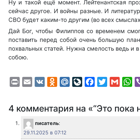
Ну и такой ещё момент. Лейтенантская про
сейчас другое. И войны разные. И литерату
СВО будет каким-то другим (во всех смыслах,
Дай Бог, чтобы Филиппов со временем смог
поставить перед собой очень большую пла
похвальных статей. Нужна смелость ведь и в
собою.
Print
Email
VK
Odnoklassniki
Mail.Ru
LiveJournal
Faceboo
Twitte
Gma
W
4 комментария на «“Это пока 
писатель
:
29.11.2025 в 07:12