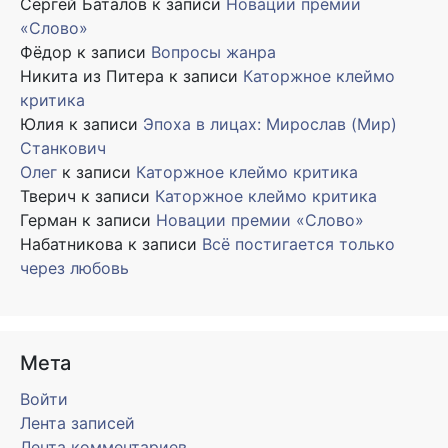
Сергей Баталов
к записи
Новации премии
«Слово»
Фёдор
к записи
Вопросы жанра
Никита из Питера
к записи
Каторжное клеймо
критика
Юлия
к записи
Эпоха в лицах: Мирослав (Мир)
Станкович
Олег
к записи
Каторжное клеймо критика
Тверич
к записи
Каторжное клеймо критика
Герман
к записи
Новации премии «Слово»
Набатникова
к записи
Всё постигается только
через любовь
Мета
Войти
Лента записей
Лента комментариев