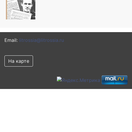
Email:
litrossia@litrossia.ru
На карте