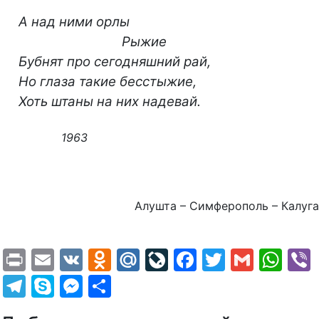
А над ними орлы
Рыжие
Бубнят про сегодняшний рай,
Но глаза такие бесстыжие,
Хоть штаны на них надевай.
1963
Алушта – Симферополь – Калуга
Print
Email
VK
Odnoklassniki
Mail.Ru
LiveJournal
Facebook
Twitter
Gmail
Wh
Telegram
Skype
Messenger
Отправить