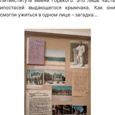
Литинституте имени Горького. Это лишь часть
ипостасей выдающегося крымчака. Как они
смогли ужиться в одном лице – загадка…