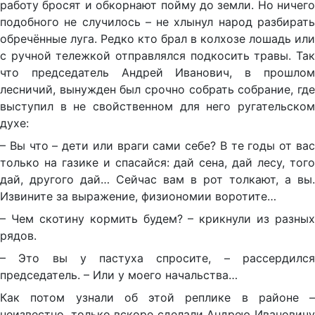
работу бросят и обкорнают пойму до земли. Но ничего
подобного не случилось – не хлынул народ разбирать
обречённые луга. Редко кто брал в колхозе лошадь или
с ручной тележкой отправлялся подкосить травы. Так
что председатель Андрей Иванович, в прошлом
лесничий, вынужден был срочно собрать собрание, где
выступил в не свойственном для него ругательском
духе:
– Вы что – дети или враги сами себе? В те годы от вас
только на газике и спасайся: дай сена, дай лесу, того
дай, другого дай… Сейчас вам в рот толкают, а вы.
Извините за выражение, физиономии воротите…
– Чем скотину кормить будем? – крикнули из разных
рядов.
– Это вы у пастуха спросите, – рассердился
председатель. – Или у моего начальства…
Как потом узнали об этой реплике в районе –
неизвестно, только вскоре сделали Андрею Ивановичу