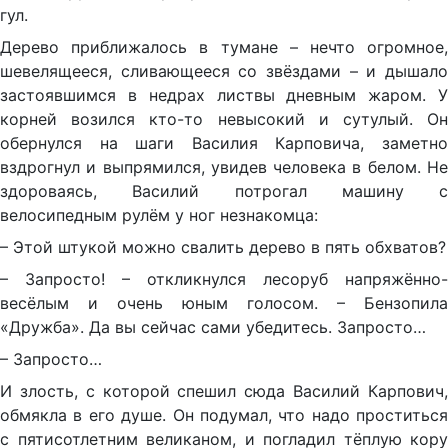
гул.
Дерево приближалось в тумане – нечто огромное,
шевелящееся, сливающееся со звёздами – и дышало
застоявшимся в недрах листвы дневным жаром. У
корней возился кто-то невысокий и сутулый. Он
обернулся на шаги Василия Карповича, заметно
вздрогнул и выпрямился, увидев человека в белом. Не
здороваясь, Василий потрогал машину с
велосипедным рулём у ног незнакомца:
– Этой штукой можно свалить дерево в пять обхватов?
– Запросто! – откликнулся лесоруб напряжённо-
весёлым и очень юным голосом. – Бензопила
«Дружба». Да вы сейчас сами убедитесь. Запросто…
– Запросто…
И злость, с которой спешил сюда Василий Карпович,
обмякла в его душе. Он подумал, что надо проститься
с пятисотлетним великаном, и погладил тёплую кору