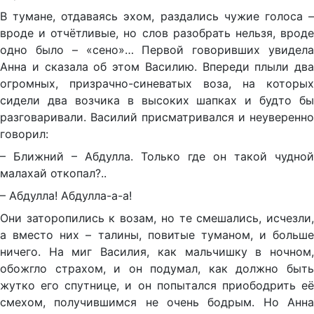
В тумане, отдаваясь эхом, раздались чужие голоса –
вроде и отчётливые, но слов разобрать нельзя, вроде
одно было – «сено»… Первой говоривших увидела
Анна и сказала об этом Василию. Впереди плыли два
огромных, призрачно-синеватых воза, на которых
сидели два возчика в высоких шапках и будто бы
разговаривали. Василий присматривался и неуверенно
говорил:
– Ближний – Абдулла. Только где он такой чудной
малахай откопал?..
– Абдулла! Абдулла-а-а!
Они заторопились к возам, но те смешались, исчезли,
а вместо них – талины, повитые туманом, и больше
ничего. На миг Василия, как мальчишку в ночном,
обожгло страхом, и он подумал, как должно быть
жутко его спутнице, и он попытался приободрить её
смехом, получившимся не очень бодрым. Но Анна