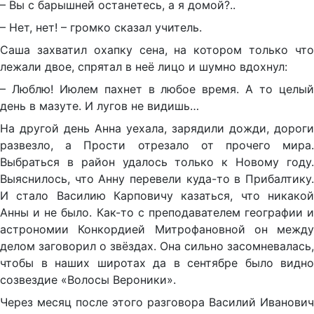
– Вы с барышней останетесь, а я домой?..
– Нет, нет! – громко сказал учитель.
Саша захватил охапку сена, на котором только что
лежали двое, спрятал в неё лицо и шумно вдохнул:
– Люблю! Июлем пахнет в любое время. А то целый
день в мазуте. И лугов не видишь…
На другой день Анна уехала, зарядили дожди, дороги
развезло, а Прости отрезало от прочего мира.
Выбраться в район удалось только к Новому году.
Выяснилось, что Анну перевели куда-то в Прибалтику.
И стало Василию Карповичу казаться, что никакой
Анны и не было. Как-то с преподавателем географии и
астрономии Конкордией Митрофановной он между
делом заговорил о звёздах. Она сильно засомневалась,
чтобы в наших широтах да в сентябре было видно
созвездие «Волосы Вероники».
Через месяц после этого разговора Василий Иванович