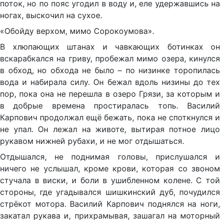
поток, но по пояс угодил в воду и, еле удержавшись на
ногах, выскочил на сухое.
«Обойду верхом, мимо Сорокоумова».
В хлюпающих штанах и чавкающих ботинках он
вскарабкался на гриву, пробежал мимо озера, кинулся
в обход, но обхода не было – по низинке торопилась
вода и набирала силу. Он бежал вдоль низины до тех
пор, пока она не перешла в озеро Грязи, за которым и
в добрые времена простиралась топь. Василий
Карпович продолжал ещё бежать, пока не споткнулся и
не упал. Он лежал на животе, вытирая потное лицо
рукавом нижней рубахи, и не мог отдышаться.
Отдышался, не поднимая головы, прислушался и
ничего не услышал, кроме крови, которая со звоном
стучала в виски, и боли в ушибленном колене. С той
стороны, где угадывался шишкинский дуб, почудился
стрёкот мотора. Василий Карпович поднялся на ноги,
закатал рукава и, прихрамывая, зашагал на моторный