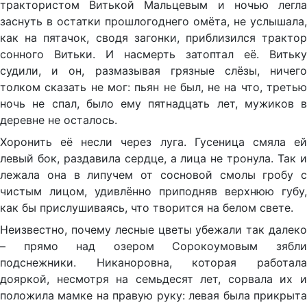
трактористом Витькой Мальцевым и ночью легла
заснуть в остатки прошлогоднего омёта, не услышала,
как на пятачок, сводя загонки, приблизился трактор
сонного Витьки. И насмерть затоптал её. Витьку
судили, и он, размазывая грязные слёзы, ничего
толком сказать не мог: пьян не был, не на что, третью
ночь не спал, было ему пятнадцать лет, мужиков в
деревне не осталось.
Хоронить её несли через луга. Гусеница смяла ей
левый бок, раздавила сердце, а лица не тронула. Так и
лежала она в липучем от сосновой смолы гробу с
чистым лицом, удивлённо приподняв верхнюю губу,
как бы прислушиваясь, что творится на белом свете.
Неизвестно, почему лесные цветы убежали так далеко
– прямо над озером Сорокоумовым зябли
подснежники. Никаноровна, которая работала
дояркой, несмотря на семьдесят лет, сорвала их и
положила мамке на правую руку: левая была прикрыта