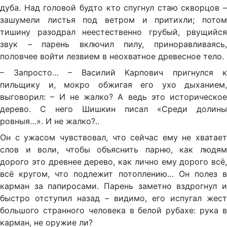
дуба. Над головой будто кто спугнул стаю скворцов –
зашумели листья под ветром и притихли; потом
тишину разодрал неестественно грубый, рвущийся
звук – парень включил пилу, приноравливаясь,
половчее войти лезвием в неохватное древесное тело.
– Запросто… – Василий Карпович пригнулся к
пильщику и, мокро обжигая его ухо дыханием,
выговорил: – И не жалко? А ведь это историческое
дерево. С него Шишкин писал «Среди долины
ровныя…». И не жалко?..
Он с ужасом чувствовал, что сейчас ему не хватает
слов и воли, чтобы объяснить парню, как людям
дорого это древнее дерево, как лично ему дорого всё,
всё кругом, что подлежит потоплению… Он полез в
карман за папиросами. Парень заметно вздрогнул и
быстро отступил назад – видимо, его испугал жест
большого странного человека в белой рубахе: рука в
карман, не оружие ли?