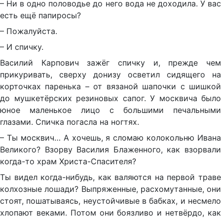
– Ни в одно половодье до него вода не доходила. У вас
есть ещё папиросы?
– Пожалуйста.
– И спичку.
Василий Карпович зажёг спичку и, прежде чем
прикуривать, сверху донизу осветил сидящего на
корточках паренька – от вязаной шапочки с шишкой
до мушкетёрских резиновых сапог. У москвича было
юное маленькое лицо с большими печальными
глазами. Спичка погасла на ногтях.
– Ты москвич… А хочешь, я сломаю колокольню Ивана
Великого? Взорву Василия Блаженного, как взорвали
когда-то храм Христа-Спасителя?
Ты видел когда-нибудь, как валяются на первой траве
колхозные лошади? Выпряженные, расхомутанные, они
стоят, пошатываясь, неустойчивые в бабках, и несмело
хлопают веками. Потом они боязливо и нетвёрдо, как