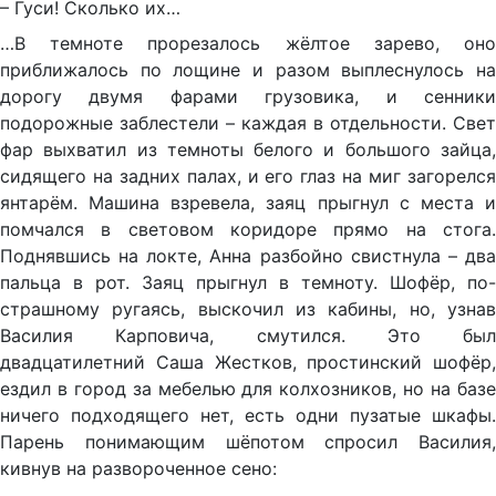
– Гуси! Сколько их…
…В темноте прорезалось жёлтое зарево, оно
приближалось по лощине и разом выплеснулось на
дорогу двумя фарами грузовика, и сенники
подорожные заблестели – каждая в отдельности. Свет
фар выхватил из темноты белого и большого зайца,
сидящего на задних палах, и его глаз на миг загорелся
янтарём. Машина взревела, заяц прыгнул с места и
помчался в световом коридоре прямо на стога.
Поднявшись на локте, Анна разбойно свистнула – два
пальца в рот. Заяц прыгнул в темноту. Шофёр, по-
страшному ругаясь, выскочил из кабины, но, узнав
Василия Карповича, смутился. Это был
двадцатилетний Саша Жестков, простинский шофёр,
ездил в город за мебелью для колхозников, но на базе
ничего подходящего нет, есть одни пузатые шкафы.
Парень понимающим шёпотом спросил Василия,
кивнув на развороченное сено: