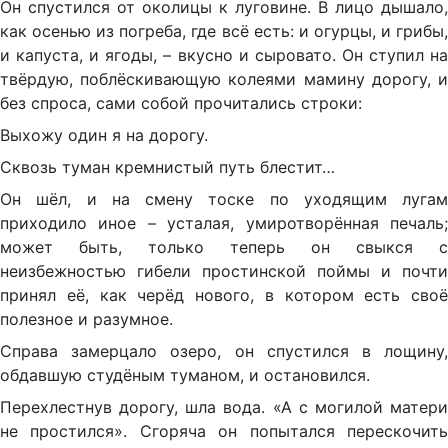
Он спустился от околицы к луговине. В лицо дышало,
как осенью из погреба, где всё есть: и огурцы, и грибы,
и капуста, и ягоды, – вкусно и сыровато. Он ступил на
твёрдую, поблёскивающую колеями мамину дорогу, и
без спроса, сами собой прочитались строки:
Выхожу один я на дорогу.
Сквозь туман кремнистый путь блестит…
Он шёл, и на смену тоске по уходящим лугам
приходило иное – усталая, умиротворённая печаль;
может быть, только теперь он свыкся с
неизбежностью гибели простинской поймы и почти
принял её, как черёд нового, в котором есть своё
полезное и разумное.
Справа замерцало озеро, он спустился в лощину,
обдавшую студёным туманом, и остановился.
Перехлестнув дорогу, шла вода. «А с могилой матери
не простился». Сгоряча он попытался перескочить