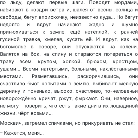
по льду, делают первые шаги. Поводят мордами,
набирают в ноздри ветра и, шалея от весны, солнца и
свободы, бегут вприскочку, неизвестно куда… Но бегут
недолго и вдруг начинают жадно и шумно
принюхиваться к земле, ещё нетёплой, к ранней
гусиной травке, хмелея, кусать её. И вдруг, как на
богомолье в соборе, они опускаются на колени.
Валятся на бок, на спину и стараются потереться о
траву всем: крупом, холкой, брюхом, крестцом,
ушами… Всеми натёртыми, больными, нахлёстанными
местами. Разметавшись, раскорячившись, они
счастливо бьют копытами о землю, выбивают мелкую
дернину и тоненько, высоко, счастливо, по-человечьи
новорождённо кричат, ржут, фыркают. Они, наверное,
не могут поверить, что есть такие дни в их лошадиной
жизни, чёрт возьми…
Москвич, загремел спичками, но прикуривать не стал:
– Кажется, меня…