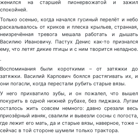
женился на старшей пионервожатой и зажил
спокойней.
Только осенью, когда начался гусиный перелёт и небо
раскалывалось от криков и плеска крыльев, странная,
неизречённая тревога мешала работать и дышать
Василию Ивановичу. Пастух Денис как-то признался
ему, что летят дикие птицы и с ним творится неладное.
.
Воспоминания были короткими – от затяжки до
затяжки. Василий Карпович боялся растягивать их, и
они погасли, когда перестали рубить старые вязы.
У него прихватило зубы, и он пожалел, что вышел
покурить в одной нижней рубахе, без пиджака. Лугам
осталось жить совсем немного: давно срезали весь
приозёрный ивняк, свалили и вывезли сосны с погоста,
где лежит его мать, да и старые вязы, наверное, тоже –
сейчас в той стороне шумели только трактора.