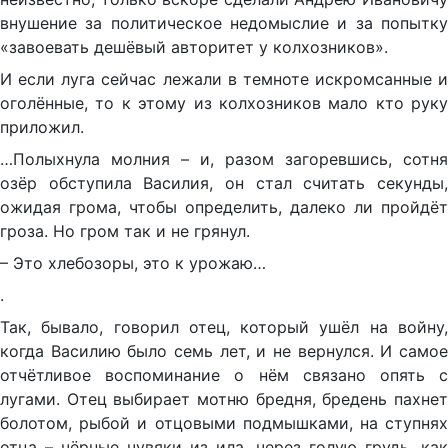
внушение за политическое недомыслие и за попытку
«завоевать дешёвый авторитет у колхозников».
И если луга сейчас лежали в темноте искромсанные и
оголённые, то к этому из колхозников мало кто руку
приложил.
…Полыхнула молния – и, разом загоревшись, сотня
озёр обступила Василия, он стал считать секунды,
ожидая грома, чтобы определить, далеко ли пройдёт
гроза. Но гром так и не грянул.
– Это хлебозоры, это к урожаю…
.
Так, бывало, говорил отец, который ушёл на войну,
когда Василию было семь лет, и не вернулся. И самое
отчётливое воспоминание о нём связано опять с
лугами. Отец выбирает мотню бредня, бредень пахнет
болотом, рыбой и отцовыми подмышками, на ступнях
отца – чёрные чувяки из ила, через голую грудь, как