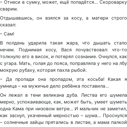
– Отнеси в сумку, может, ещё попадётся… Скороварку
сварим.
Отдышавшись, он взялся за косу, а матери строго
сказал:
– Сам!
В полдень ударила такая жара, что дышать стало
нечем. Поднимая косу, Вася почувствовал: что-то
толкнуло его в висок, и потерял сознание. Очнулся, как
с угара. Мать, голая до пояса, поправляла у него на лбу
мокрую рубаху, которая пахла рыбой.
– Да пропади она пропадом, эта косьба! Какая я
умница – на мужичье дело ребёнка поставила…
Он лежал в тени великана дуба. Листва его шумела
мерно, успокаивающе, как, может быть, умеет шуметь
одна Кама при низовом ветре… И мальчик не заметил,
как заснул, укаченный мерностью – шума… Проснулся
– солнечные зайцы прятались в листве, а мама палкой