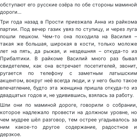
обступают его русские озёра по обе стороны маминой
дороги…
Три года назад в Прости приезжала Анна из райкома
партии. Под вечер газик увяз по ступицу, и через луга
пошли пешком. Чем-то она походила на Василия –
такая же большая, широкая в кости, только моложе
лет на пять, да рыжая, и нездешняя – откуда-то из
Прибалтики. В райкоме Василий много раз бывал
свидетелем, как она встречает посетителей, звонит,
ругается по телефону с заметным латышским
акцентом, вокруг неё всегда люди, и у него было такое
впечатление, будто эта женщина пришла откуда-то из
двадцатых годов и, не удивившись, взялась за работу.
Шли они по маминой дороге, говорили о собрании,
которое надлежало провести на должном уровне, но
чем мудрее шёл разговор, тем острее угадывалось за
ним какое-то другое содержание, радостное и
дерзкое.