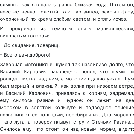
слышно, как хлюпала странно близкая вода. Потом он,
неестественно толстый, как Гаргантюа, закрыл фару,
очерченный по краям слабым светом, и опять исчез.
И прокричал из темноты опять мальчишеским,
виноватым голосом:
– До свидания, товарищ!
– Всего вам доброго!
Заворчал мотоцикл и шумел так назойливо долго, что
Василий Карпович наконец-то понял, что шумит и
ропщет листва над ним, а мотоцикл давно уехал. Шум
был мерный и влажный, как волна при низовом ветре,
и Василий Карлович, привалясь к корням, задремал,
ему снилось разное и чудное: он лежит на дне
морском в золотой кольчуге и подводное течение
позванивает её кольцами, перебирая их. Дно морское
– его луга, а поверху плывут струги Стеньки Разина…
Снилось ему, что стоит он над новым морем, видит: