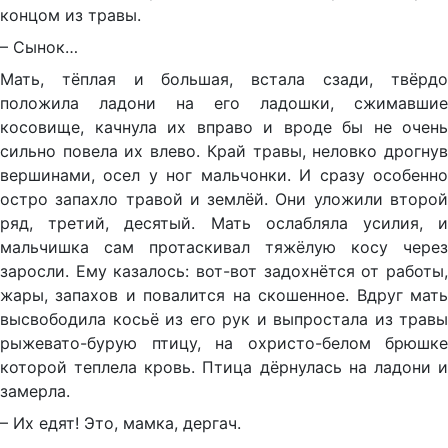
концом из травы.
– Сынок…
Мать, тёплая и большая, встала сзади, твёрдо
положила ладони на его ладошки, сжимавшие
косовище, качнула их вправо и вроде бы не очень
сильно повела их влево. Край травы, неловко дрогнув
вершинами, осел у ног мальчонки. И сразу особенно
остро запахло травой и землёй. Они уложили второй
ряд, третий, десятый. Мать ослабляла усилия, и
мальчишка сам протаскивал тяжёлую косу через
заросли. Ему казалось: вот-вот задохнётся от работы,
жары, запахов и повалится на скошенное. Вдруг мать
высвободила косьё из его рук и выпростала из травы
рыжевато-бурую птицу, на охристо-белом брюшке
которой теплела кровь. Птица дёрнулась на ладони и
замерла.
– Их едят! Это, мамка, дергач.