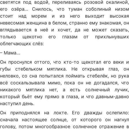
светятся под водой, переливаясь розовой окалиной,
его озёра… Снилось, что туман соболиный низом
стоит над морем и из него выходит высокая
невесомая женщина в белом, странно ему знакомая, он
вглядывается в неё и хочет, да не может сказать,
только щекотно его глазам от прихлынувших
облегчающих слёз:
– Мама…
Он проснулся оттого, что кто-то щекотал его веки и
губы стебельком мятлика. Не открывая глаз, он
неловко, со сна попытался поймать стебелёк, но рука
всё соскальзывала мимо, пока он не догадался, что
никакого мятлика нет, а есть солнечный лучик,
который бьёт ему прямо в глаза, и что давным-давно
наступил день.
Он приподнялся на локте. Его дважды ослепило:
сначала настоящее солнце, от которого он нагнул
голову, потом многообразное солнечное отражение в