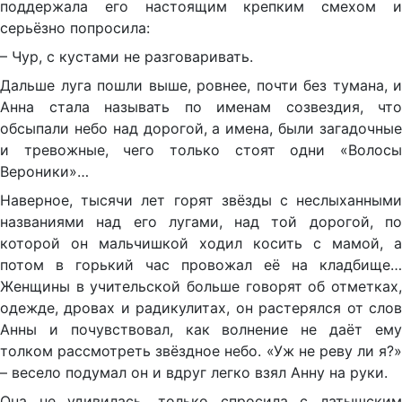
поддержала его настоящим крепким смехом и
серьёзно попросила:
– Чур, с кустами не разговаривать.
Дальше луга пошли выше, ровнее, почти без тумана, и
Анна стала называть по именам созвездия, что
обсыпали небо над дорогой, а имена, были загадочные
и тревожные, чего только стоят одни «Волосы
Вероники»…
Наверное, тысячи лет горят звёзды с неслыханными
названиями над его лугами, над той дорогой, по
которой он мальчишкой ходил косить с мамой, а
потом в горький час провожал её на кладбище…
Женщины в учительской больше говорят об отметках,
одежде, дровах и радикулитах, он растерялся от слов
Анны и почувствовал, как волнение не даёт ему
толком рассмотреть звёздное небо. «Уж не реву ли я?»
– весело подумал он и вдруг легко взял Анну на руки.
Она не удивилась, только спросила с латышским