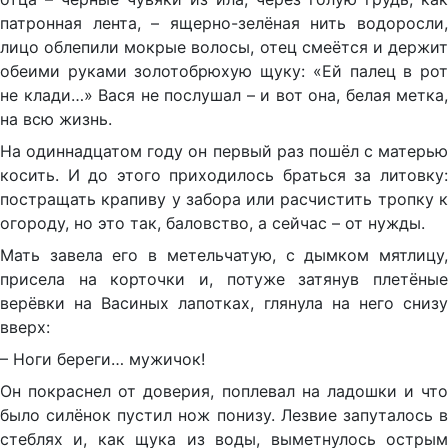
патронная лента, – ящерно-зелёная нить водоросли,
лицо облепили мокрые волосы, отец смеётся и держит
обеими руками золотобрюхую щуку: «Ей палец в рот
не клади…» Вася не послушал – и вот она, белая метка,
на всю жизнь.
На одиннадцатом году он первый раз пошёл с матерью
косить. И до этого приходилось браться за литовку:
постращать крапиву у забора или расчистить тропку к
огороду, но это так, баловство, а сейчас – от нужды.
Мать завела его в метельчатую, с дымком мятлицу,
присела на корточки и, потуже затянув плетёные
верёвки на Васиных лапотках, глянула на него снизу
вверх:
– Ноги береги… мужичок!
Он покраснел от доверия, поплевал на ладошки и что
было силёнок пустил нож понизу. Лезвие запуталось в
стеблях и, как щука из воды, выметнулось острым