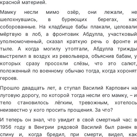
красной материей.
Мамку несли мимо озёр, они лежали, не
шелохнувшись, в буреющих берегах, как
соборованные. На кладбище бабы плакали, целовали
мёртвую в лоб, а фронтовик Абдулла, участковый
уполномоченный, сказал краткую речь о фронте и
тыле. А когда могилу утоптали, Абдулла трижды
выстрелил в воздух из револьвера, объяснив бабам, у
которых сразу просохли слёзы, что это салют,
положенный по военному обычаю тогда, когда хоронят
героев.
Прошло двадцать лет, а ступал Василий Карпович на
луговую дорогу, по которой тогда несли его мамку, – и
тело становилось лёгким, тревожным, хотелось
неизвестно у кого просить прощения. За что?
И теперь он знал, что увидит в свой смертный час: в
1956 году в Венгрии рядовой Василий был ранен в
спину и, когда бредил, при смерти, видел, как