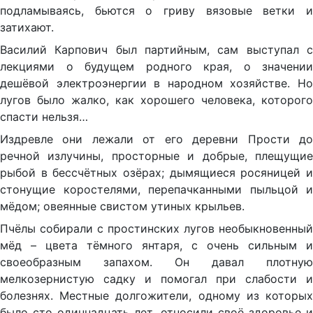
подламываясь, бьются о гриву вязовые ветки и
затихают.
Василий Карпович был партийным, сам выступал с
лекциями о будущем родного края, о значении
дешёвой электроэнергии в народном хозяйстве. Но
лугов было жалко, как хорошего человека, которого
спасти нельзя…
Издревле они лежали от его деревни Прости до
речной излучины, просторные и добрые, плещущие
рыбой в бессчётных озёрах; дымящиеся росяницей и
стонущие коростелями, перепачканными пыльцой и
мёдом; овеянные свистом утиных крыльев.
Пчёлы собирали с простинских лугов необыкновенный
мёд – цвета тёмного янтаря, с очень сильным и
своеобразным запахом. Он давал плотную
мелкозернистую садку и помогал при слабости и
болезнях. Местные долгожители, одному из которых
было сто одиннадцать лет, относили своё здоровье и