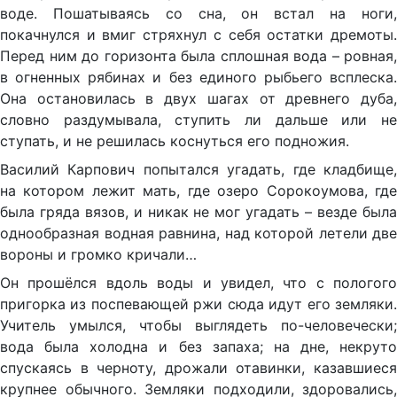
воде. Пошатываясь со сна, он встал на ноги,
покачнулся и вмиг стряхнул с себя остатки дремоты.
Перед ним до горизонта была сплошная вода – ровная,
в огненных рябинах и без единого рыбьего всплеска.
Она остановилась в двух шагах от древнего дуба,
словно раздумывала, ступить ли дальше или не
ступать, и не решилась коснуться его подножия.
Василий Карпович попытался угадать, где кладбище,
на котором лежит мать, где озеро Сорокоумова, где
была гряда вязов, и никак не мог угадать – везде была
однообразная водная равнина, над которой летели две
вороны и громко кричали…
Он прошёлся вдоль воды и увидел, что с пологого
пригорка из поспевающей ржи сюда идут его земляки.
Учитель умылся, чтобы выглядеть по-человечески;
вода была холодна и без запаха; на дне, некруто
спускаясь в черноту, дрожали отавинки, казавшиеся
крупнее обычного. Земляки подходили, здоровались,