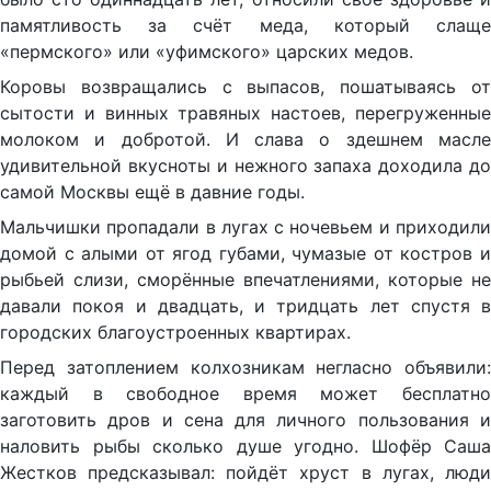
памятливость за счёт меда, который слаще
«пермского» или «уфимского» царских медов.
Коровы возвращались с выпасов, пошатываясь от
сытости и винных травяных настоев, перегруженные
молоком и добротой. И слава о здешнем масле
удивительной вкусноты и нежного запаха доходила до
самой Москвы ещё в давние годы.
Мальчишки пропадали в лугах с ночевьем и приходили
домой с алыми от ягод губами, чумазые от костров и
рыбьей слизи, сморённые впечатлениями, которые не
давали покоя и двадцать, и тридцать лет спустя в
городских благоустроенных квартирах.
Перед затоплением колхозникам негласно объявили:
каждый в свободное время может бесплатно
заготовить дров и сена для личного пользования и
наловить рыбы сколько душе угодно. Шофёр Саша
Жестков предсказывал: пойдёт хруст в лугах, люди