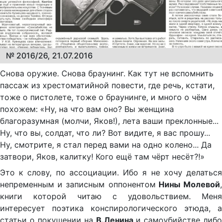
№ 2016/26, 21.07.2016
Снова оружие. Снова браунинг. Как тут не вспомнить
пассаж из хрестоматийной повести, где речь, кстати,
тоже о пистолете, тоже о браунинге, и много о чём
похожем: «Ну, на что вам оно? Вы женщина
благоразумная (молчи, Яков!), лета ваши преклонные...
Ну, что вы, солдат, что ли? Вот видите, я вас прошу...
Ну, смотрите, я стал перед вами на одно колено... Да
затвори, Яков, калитку! Кого ещё там чёрт несёт?!»
Это к слову, по ассоциации. Ибо я не хочу делаться
непременным и записным оппонентом
Нины Молевой
книги которой читаю с удовольствием. Меня
интересует поэтика конспирологического этюда, а
статьи о покушении на
В.Ленина
и самоубийстве либо