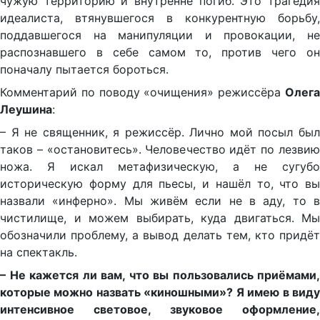
чужую территорию и внутренне погиб. Это трагедия
идеалиста, втянувшегося в конкурентную борьбу,
поддавшегося на манипуляции и провокации, не
распознавшего в себе самом то, против чего он
поначалу пытается бороться.
Комментарий по поводу «очищения» режиссёра
Олега
Леушина
:
– Я не священник, я режиссёр. Лично мой посыл был
таков – «остановитесь». Человечество идёт по лезвию
ножа. Я искал метафизическую, а не сугубо
историческую форму для пьесы, и нашёл то, что вы
назвали «инферно». Мы живём если не в аду, то в
чистилище, и можем выбирать, куда двигаться. Мы
обозначили проблему, а вывод делать тем, кто придёт
на спектакль.
– Не кажется ли вам, что вы пользовались приёмами,
которые можно назвать «киношными»? Я имею в виду
интенсивное световое, звуковое оформление,