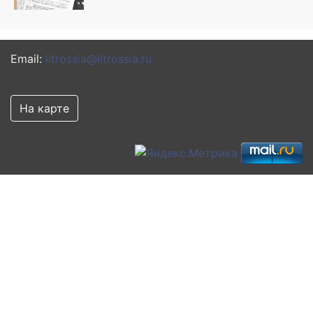
Email:
litrossia@litrossia.ru
На карте