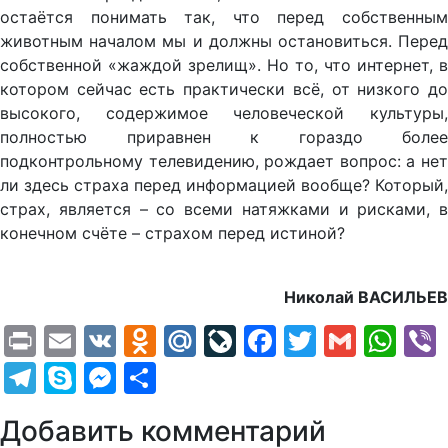
остаётся понимать так, что перед собственным
животным началом мы и должны остановиться. Перед
собственной «жаждой зрелищ». Но то, что интернет, в
котором сейчас есть практически всё, от низкого до
высокого, содержимое человеческой культуры,
полностью приравнен к гораздо более
подконтрольному телевидению, рождает вопрос: а нет
ли здесь страха перед информацией вообще? Который,
страх, является – со всеми натяжками и рисками, в
конечном счёте – страхом перед истиной?
Николай ВАСИЛЬЕВ
Print
Email
VK
Odnoklassniki
Mail.Ru
LiveJournal
Facebook
Twitter
Gmail
Wh
Telegram
Skype
Messenger
Отправить
Добавить комментарий