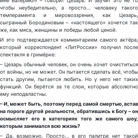
мне Валерию!» – говорит Цезарь. И звучит это не то
чтобы неубедительно, а просто… человеку такого
темперамента и мировоззрения, как Цезарь,
сыгранный Бородиновым – «настоящего» хочется так
же, как мяса, женщины и победы любой ценой.
И это подтверждается комментарием самого актёра,
который корреспондент «ЛитРоссии» получил после
спектакля в гримёрке:
– Цезарь обычный человек, он очень хочет очиститься
от войны, но не может. Он пытается сделать всё, чтобы
стать другим, пытается любить. Но у него нет таких
функций. Он берётся за те слои, которые абсолютно
ему неподвластны.
– И, может быть, поэтому перед самой смертью, встав
на пороге другой реальности, обратившись к Богу – он
осмысляет его в категориях того же самого шоу,
которым занимался всю жизнь?
– Да, возможно. Просто… в его палитре нет такой