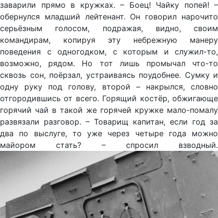
заварили прямо в кружках. – Боец! Чайку попей! –
обернулся младший лейтенант. Он говорил нарочито
серьёзным голосом, подражая, видно, своим
командирам, копируя эту небрежную манеру
поведения с одногодком, с которым и служил-то,
возможно, рядом. Но тот лишь промычал что-то
сквозь сон, поёрзал, устраиваясь поудобнее. Сумку и
одну руку под голову, второй – накрылся, словно
отгородившись от всего. Горящий костёр, обжигающе
горячий чай в такой же горячей кружке мало-помалу
развязали разговор. – Товарищ капитан, если год за
два по выслуге, то уже через четыре года можно
майором стать? – спросил взводный.