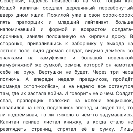
Северный, надеясь неизвестно на что. Тощий как
Кощей капитан оседлал деревянный перевёрнутый
вверх дном ящик. Пожилой уже в свои сорок-сорок
пять прапорщик и младший лейтенант, больше
напоминавший и формой и возрастом солдата-
срочника, заняли положенную на кирпичи доску. В
сторонке, привалившись к заборчику у выхода на
лётное поле, сидя дремал солдат, видимо дембель со
значками на камуфляже и большой новенькой
камуфляжной же сумкой, ремень которой он намотал
себе на руку. Вертушки не будет. Через три часа
полночь. А впереди неделя праздников, пройдёт
команда «стоп-колёса», и на неделю все останутся
там, где их застала война. И говорить не о чем. Солдат
спал, прапорщик положил на колени вещмешок,
навалился на него, подавшись вперёд, и сидел так, то
ли подрёмывая, то ли тяжело о чём-то задумавшись.
Капитан лениво листал книжку, а когда стало не
разглядеть страниц, спрятал её в сумку. Лишь