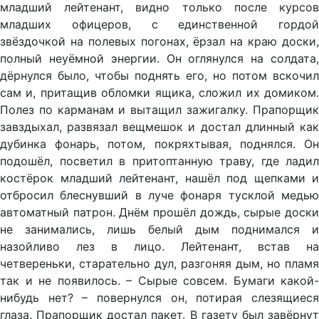
младший лейтенант, видно только после курсов
младших офицеров, с единственной гордой
звёздочкой на полевых погонах, ёрзал на краю доски,
полный неуёмной энергии. Он оглянулся на солдата,
дёрнулся было, чтобы поднять его, но потом вскочил
сам и, притащив обломки ящика, сложил их домиком.
Полез по карманам и вытащил зажигалку. Прапорщик
завздыхал, развязал вещмешок и достал длинный как
дубинка фонарь, потом, покряхтывая, поднялся. Он
подошёл, посветил в притоптанную траву, где ладил
костёрок младший лейтенант, нашёл под щепками и
отбросил блеснувший в луче фонаря тусклой медью
автоматный патрон. Днём прошёл дождь, сырые доски
не занимались, лишь белый дым поднимался и
назойливо лез в лицо. Лейтенант, встав на
четвереньки, старательно дул, разгоняя дым, но пламя
так и не появилось. – Сырые совсем. Бумаги какой-
нибудь нет? – повернулся он, потирая слезящиеся
глаза. Прапорщик достал пакет. В газету был завёрнут