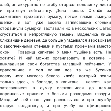
хлеб, он аккуратно по сгибу оторвал половинку листа
и протянул лейтенанту. Дело пошло. Огонёк из
зажигалки прихватил бумагу, потом пламя лизнуло
щепки, и вот уже весело заплясавшие огоньки
отодвинули сумерки, заставили их в нескольких шагах
сгуститься в непроглядную темень. Виднелись лишь
ближайшие деревья, да больше угадывался аэровокзал
с закопчёнными стенами и пустыми проёмами вместо
окон. – Товарищ капитан! У меня тушёнка есть. Не
хотите? И чай можно организовать в котелке, –
выкладывал свои богатства младший лейтенант. У
прапорщика в ход пошла всё та же буханка
воздушного мягкого белого хлеба, который пекли
только здесь, в бригаде, у капитана – невесть как
затесавшиеся в сумку слежавшиеся до камня
коричневые пряники с белыми разводами глазури.
Младший лейтенант уже рассказывал и про службу
старую солдатскую, и про учёбу на офицерских