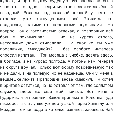
курсах, и про службу будущую. Из рассказов было
ясно только одно – неприлично юн свежеиспечённый
взводный. Волосы под полевой кепкой у него не
отросли, уже «отпущенные», всё ёжились по-
солдатски, какими-то неровными кустиками. На
вопросы он с готовностью отвечал, а прапорщик всё
больше похмыкивал. – …но на курсах строго,
нескольких даже отчислили. – И сколько ты уже
прослужил, «младшой»? – без особого интереса
спросил капитан. – Три месяца в учебке, девять здесь,
в бригаде, и на курсах полгода. А погоны нам генерал
из округа вручал. Только вот форму повседневную так
и не дали, а на полевую их не наденешь. Они у меня в
вещмешке лежат. Прапорщик вновь хмыкнул. – Я хотел
в бригаде остаться, но не оставляют там, где солдатом
служил, здесь же ещё мой призыв. Вот меня в
Гудермес и отправили. Взвод принимать. Колонна туда
нескоро, так я лучше уж вертушкой через Ханкалу или
Моздок. Тёмная вода в котелке, закипев, забелела. Чай