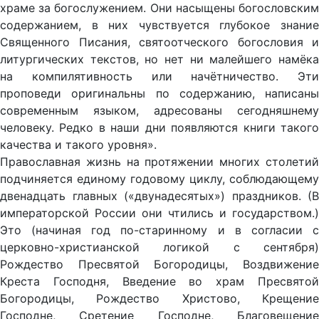
храме за богослужением. Они насыщены богословским
содержанием, в них чувствуется глубокое знание
Священного Писания, святоотческого богословия и
литургических текстов, но нет ни малейшего намёка
на компилятивность или начётничество. Эти
проповеди оригинальны по содержанию, написаны
современным языком, адресованы сегодняшнему
человеку. Редко в наши дни появляются книги такого
качества и такого уровня».
Православная жизнь на протяжении многих столетий
подчиняется единому годовому циклу, соблюдающему
двенадцать главных («двунадесятых») праздников. (В
императорской России они чтились и государством.)
Это (начиная год по-старинному и в согласии с
церковно-христианской логикой с сентября)
Рождество Пресвятой Богородицы, Воздвижение
Креста Господня, Введение во храм Пресвятой
Богородицы, Рождество Христово, Крещение
Господне, Сретение Господне, Благовещение