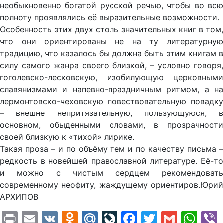
необыкновенно богатой русской речью, чтобы во всю
полноту проявлялись её выразительные возможности.
Особенность этих двух столь значительных книг в том,
что они ориентированы не на ту литературную
традицию, что казалось бы должна быть этим книгам в
силу самого жанра своего близкой, – условно говоря,
гоголевско-лесковскую, изобилующую церковными
славянизмами и напевно-праздничным ритмом, а на
лермонтовско-чеховскую повествовательную повадку
– внешне непритязательную, пользующуюся, в
основном, обыденными словами, в прозрачности
своей близкую к «тихой» лирике.
Такая проза – и по объёму тем и по качеству письма –
редкость в новейшей православной литературе. Её-то
и можно с чистым сердцем рекомендовать
современному неофиту, жаждущему ориентиров.Юрий
АРХИПОВ
Print
Email
VK
Odnoklassniki
Mail.Ru
LiveJournal
Facebook
Twitter
Gmail
Wh