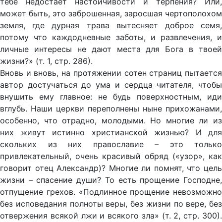
тебе недостаёт настойчивости и терпения? Или,
может быть, это заброшенная, заросшая чертополохом
земля, где дурная трава вытесняет доброе семя,
потому что каждодневные заботы, и развлечения, и
личные интересы не дают места для Бога в твоей
жизни?» (т. 1, стр. 286).
Вновь и вновь, на протяжении сотен страниц пытается
автор достучаться до ума и сердца читателя, чтобы
внушить ему главное: не будь поверхностным, иди
вглубь. Наши церкви переполнены ныне прихожанами,
особенно, что отрадно, молодыми. Но многие ли из
них живут истинно христианской жизнью? И для
скольких из них православие – это только
привлекательный, очень красивый обряд («узор», как
говорит отец Александр)? Многие ли помнят, что цель
жизни – спасение души? То есть прощение Господне,
отпущение грехов. «Подлинное прощение невозможно
без исповедания полноты веры, без жизни по вере, без
отвержения всякой лжи и всякого зла» (т. 2, стр. 300).