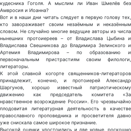
кудесника Гоголя. А мыслим ли Иван Шмелёв без
Амвросия и Иоанна?
Вот и в наши дни читать следует в первую голову тех,
кто завораживает своим незаёмным и неказённым
словом. Не случайно многие ведущие авторы из числа
нынешних протоиереев – от Владислава Цыбина и
Владислава Свешникова до Владимира Зелинского и
Артемия Владимирова – по образованию и
первоначальным пристрастиям своим филологи,
литераторы.
К этой славной когорте священников-литераторов
принадлежит, конечно, и протоиерей Александр
Шаргунов, хорошо известный патриотическому
движению как председатель комитета «За
нравственное возрождение России». Его чрезвычайно
плодовитая литературная деятельность в качестве
православного проповедника и просветителя давно
уже снискала самое широкое признание.
Высокой оценки удостоились и две новые, роскошно