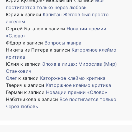
Юрий Кузнецов- Москвитин
к записи
Всё
постигается только через любовь
Юрий
к записи
Капитан Жеглов был просто
ангелом…
Сергей Баталов
к записи
Новации премии
«Слово»
Фёдор
к записи
Вопросы жанра
Никита из Питера
к записи
Каторжное клеймо
критика
Юлия
к записи
Эпоха в лицах: Мирослав (Мир)
Станкович
Олег
к записи
Каторжное клеймо критика
Тверич
к записи
Каторжное клеймо критика
Герман
к записи
Новации премии «Слово»
Набатникова
к записи
Всё постигается только
через любовь