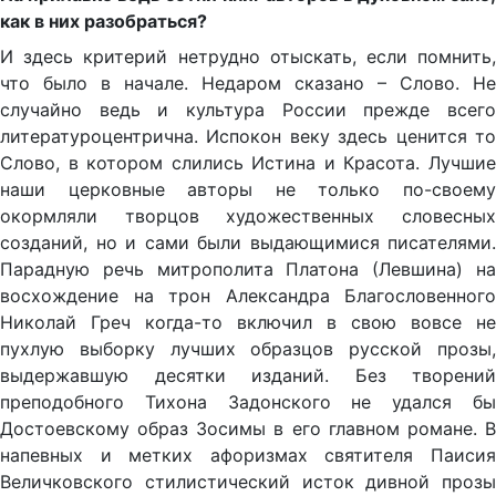
как в них разобраться?
И здесь критерий нетрудно отыскать, если помнить,
что было в начале. Недаром сказано – Слово. Не
случайно ведь и культура России прежде всего
литературоцентрична. Испокон веку здесь ценится то
Слово, в котором слились Истина и Красота. Лучшие
наши церковные авторы не только по-своему
окормляли творцов художественных словесных
созданий, но и сами были выдающимися писателями.
Парадную речь митрополита Платона (Левшина) на
восхождение на трон Александра Благословенного
Николай Греч когда-то включил в свою вовсе не
пухлую выборку лучших образцов русской прозы,
выдержавшую десятки изданий. Без творений
преподобного Тихона Задонского не удался бы
Достоевскому образ Зосимы в его главном романе. В
напевных и метких афоризмах святителя Паисия
Величковского стилистический исток дивной прозы