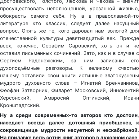
Достоевского, Толстого, Лескова и Чехова – значит
просуществовать неполноценной, урезанной жизнью,
обокрасть самого себя. Ну а в православной-то
литературе кто классик, следует далее насущный
вопрос. Опять же те, кого даровал нам золотой для
отечественной культуры девятнадцатый век. Прежде
всех, конечно, Серафим Саровский, хоть он и не
оставил письменных сочинений. Зато, как и в случае с
Сергием Радонежским, за ним записаны его
духоподъёмные разговоры. К великому счастью
нашему оставили свои книги истинные златокузнецы
мудрого духовного слова – Игнатий Бренчанинов,
Феофан Затворник, Филарет Московский, Иннокентий
Херсонский, Амвросий Оптинский, Иоанн
Кронштадтский.
Ну а среди современных-то авторов кто достоин,
наседает всегда далее дотошный приобщенец к
сокровищнице мудрости несуетной и нескабрёзной.
На прилавке ведь сотни книг авторов в духовном сане,