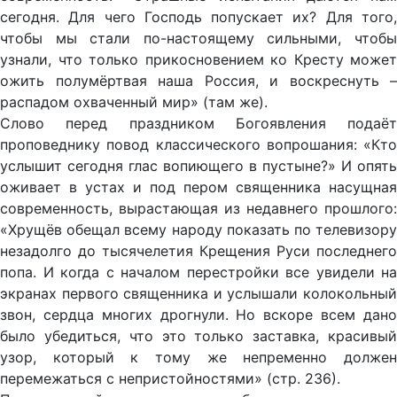
сегодня. Для чего Господь попускает их? Для того,
чтобы мы стали по-настоящему сильными, чтобы
узнали, что только прикосновением ко Кресту может
ожить полумёртвая наша Россия, и воскреснуть –
распадом охваченный мир» (там же).
Слово перед праздником Богоявления подаёт
проповеднику повод классического вопрошания: «Кто
услышит сегодня глас вопиющего в пустыне?» И опять
оживает в устах и под пером священника насущная
современность, вырастающая из недавнего прошлого:
«Хрущёв обещал всему народу показать по телевизору
незадолго до тысячелетия Крещения Руси последнего
попа. И когда с началом перестройки все увидели на
экранах первого священника и услышали колокольный
звон, сердца многих дрогнули. Но вскоре всем дано
было убедиться, что это только заставка, красивый
узор, который к тому же непременно должен
перемежаться с непристойностями» (стр. 236).