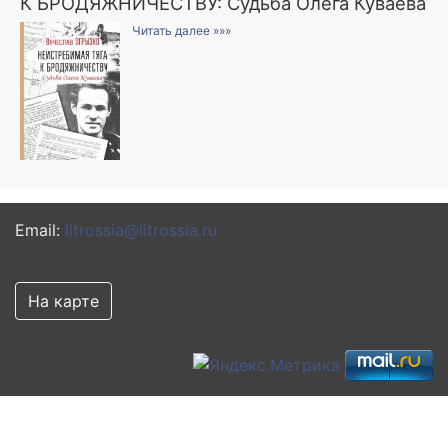
К БРОДЯЖНИЧЕСТВУ: Судьба Олега Куваева
Читать далее »»»
Email:
litrossia@litrossia.ru
На карте