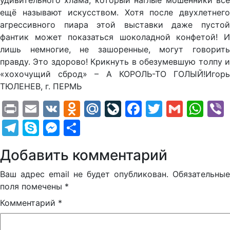
удивительного хлама, который наглые мошенники всё
ещё называют искусством. Хотя после двухлетнего
агрессивного пиара этой выставки даже пустой
фантик может показаться шоколадной конфетой! И
лишь немногие, не зашоренные, могут говорить
правду. Это здорово! Крикнуть в обезумевшую толпу и
«хохочущий сброд» – А КОРОЛЬ-ТО ГОЛЫЙ!Игорь
ТЮЛЕНЕВ, г. ПЕРМЬ
Print
Email
VK
Odnoklassniki
Mail.Ru
LiveJournal
Facebook
Twitter
Gmail
Wh
Telegram
Skype
Messenger
Отправить
Добавить комментарий
Ваш адрес email не будет опубликован.
Обязательные
поля помечены
*
Комментарий
*