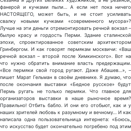
Сезанна и других Великих художников, а не резиной,
фанерой и кучками пыли… А если нет пока ничего
НАСТОЯЩЕГО, может быть, и не стоит усиливать
свалку новыми кучками «современного мусора»?
Лучше на эти деньги отремонтировать речной вокзал –
былую красу и гордость Перми. Здание сталинской
эпохи, спроектированное советским архитектором
Гринбергом. И как говорят пермякам москвичи: «Ваш
речной вокзал – второй после Химкинского». Вот на
что нужно обратить внимание власть предержащим.
«Все пермяки свой город ругают. Даже Абашев…», –
пишет Марат Гельман в своём дневнике. Я думаю, что
после окончания выставки «Бедное русское» будут
Пермь ругать не только пермяки. Что главное для
организаторов выставки в наше рыночное время?
Правильно! Отбить бабло. И они его отобьют, как и у
наших зрителей любовь к разумному и вечному… И как
написала одна пользовательница интернета: «Боюсь,
что искусство будет окончательно погребено под этим