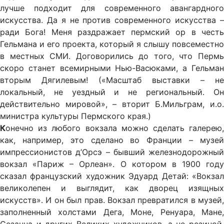
лучше подходит для современного авангардного
искусства. Да я не против современного искусства –
ради Бога! Меня раздражает пермский ор в честь
Гельмана и его проекта, который я слышу повсеместно
в местных СМИ. Договорились до того, что Пермь
скоро станет всемирными Нью-Васюками, а Гельман
вторым Дягилевым! («Масштаб выставки – не
локальный, не уездный и не региональный. Он
действительно мировой», – вторит Б.Мильграм, и.о.
министра культуры Пермского края.)
К
онечно из любого вокзала можно сделать галерею,
как, например, это сделано во Франции – музей
импрессионистов д’Орсэ – бывший железнодорожный
вокзал «Париж – Орлеан». О котором в 1900 году
сказал французский художник Эдуард Детай: «Вокзал
великолепен и выглядит, как дворец изящных
искусств». И он был прав. Вокзал превратился в музей,
заполненный холстами Дега, Моне, Ренуара, Мане,