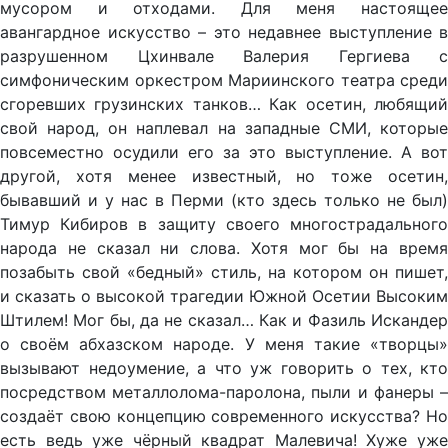
мусором и отходами. Для меня настоящее
авангардное искусство – это недавнее выступление в
разрушенном Цхинвале Валерия Гергиева с
симфоническим оркестром Мариинского театра среди
сгоревших грузинских танков… Как осетин, любящий
свой народ, он наплевал на западные СМИ, которые
повсеместно осудили его за это выступление. А вот
другой, хотя менее известный, но тоже осетин,
бывавший и у нас в Перми (кто здесь только не был)
Тимур Кибиров в защиту своего многострадального
народа не сказал ни слова. Хотя мог бы на время
позабыть свой «бедный» стиль, на котором он пишет,
и сказать о высокой трагедии Южной Осетии Высоким
Штилем! Мог бы, да не сказал… Как и Фазиль Искандер
о своём абхазском народе. У меня такие «творцы»
вызывают недоумение, а что уж говорить о тех, кто
посредством металлолома-паролона, пыли и фанеры –
создаёт свою концепцию современного искусства? Но
есть ведь уже чёрный квадрат Малевича! Хуже уже