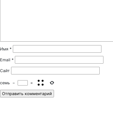
Имя
*
Email
*
Сайт
семь
−
=