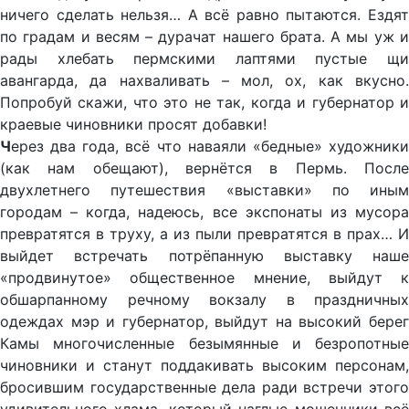
ничего сделать нельзя… А всё равно пытаются. Ездят
по градам и весям – дурачат нашего брата. А мы уж и
рады хлебать пермскими лаптями пустые щи
авангарда, да нахваливать – мол, ох, как вкусно.
Попробуй скажи, что это не так, когда и губернатор и
краевые чиновники просят добавки!
Ч
ерез два года, всё что наваяли «бедные» художники
(как нам обещают), вернётся в Пермь. После
двухлетнего путешествия «выставки» по иным
городам – когда, надеюсь, все экспонаты из мусора
превратятся в труху, а из пыли превратятся в прах… И
выйдет встречать потрёпанную выставку наше
«продвинутое» общественное мнение, выйдут к
обшарпанному речному вокзалу в праздничных
одеждах мэр и губернатор, выйдут на высокий берег
Камы многочисленные безымянные и безропотные
чиновники и станут поддакивать высоким персонам,
бросившим государственные дела ради встречи этого