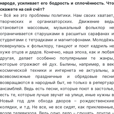
народе, усиливает его бодрость и сплочённость. Что
скажете на сей счёт?
– Всё же это проблемы политики. Нам своих хватает,
творческих и организаторских. Движение ведь
становится массовым, музыкальный фольклор не
ограничивается старушками в расшитых сарафанах и
студентами с тетрадками и магнитофонами. Молодёжь
повернулась к фольклору, танцуют и поют кадриль не
хуже отцов и дедов. Конечно, наша эпоха, как и любая
другая, делает особенно популярными те жанры,
которые отражают её дух. Былины, например, в век
космической техники и интернета не актуальны, а
всевозможные праздничные и обрядовые песни
возвращаются в народный быт, не только в репертуар
ансамблей. Ведь есть песни, которые поют в застолье,
есть те, которые лучше звучат на улице, иные нужны в
Новый год для обхода дворов – рождественские
колядки, и т.д. Не все, не все сидят, как приклеенные,
возле телевизора. Ведь одно дело – слушать, другое –