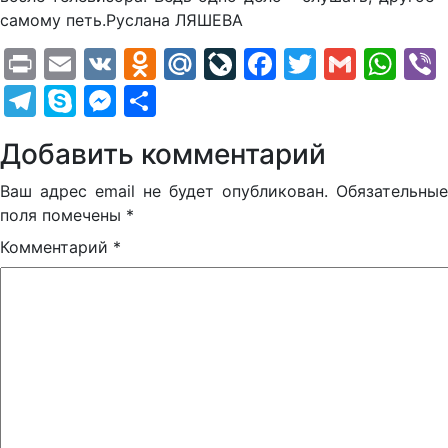
самому петь.Руслана ЛЯШЕВА
Print
Email
VK
Odnoklassniki
Mail.Ru
LiveJournal
Facebook
Twitter
Gmail
Wh
Telegram
Skype
Messenger
Отправить
Добавить комментарий
Ваш адрес email не будет опубликован.
Обязательные
поля помечены
*
Комментарий
*