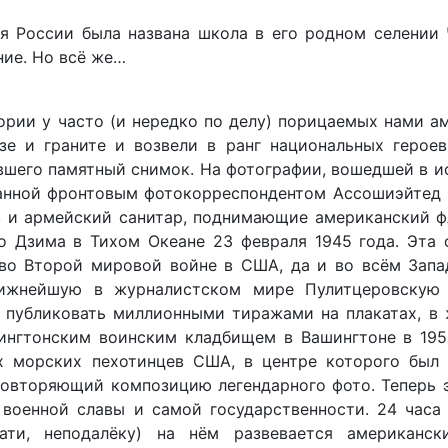
я России была названа школа в его родном селении 
ние. Но всё же…
ории у часто (и нередко по делу) порицаемых нами а
е и граните и возвели в ранг национальных героев
авшего памятный снимок. На фотографии, вошедшей в 
ланной фронтовым фотокорреспондентом Ассошиэйтед
в и армейский санитар, поднимающие американский ф
о Дзима в Тихом Океане 23 февраля 1945 года. Эта 
во Второй мировой войне в США, да и во всём Запа
тижнейшую в журналистском мире Пулитцеровскую
 публиковать миллионными тиражами на плакатах, в 
ингтонским воинским кладбищем в Вашингтоне в 195
 морских пехотинцев США, в центре которого был 
повторяющий композицию легендарного фото. Теперь 
военной славы и самой государственности. 24 часа 
ати, неподалёку) на нём развевается американск