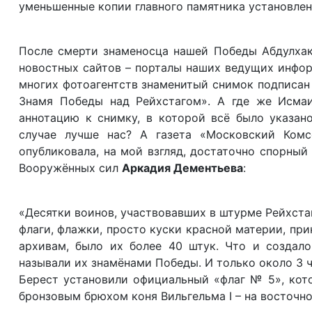
уменьшенные копии главного памятника установлен
После смерти знаменосца нашей Победы Абдулхак
новостных сайтов – порталы наших ведущих информ
многих фотоагентств знаменитый снимок подписан
Знамя Победы над Рейхстагом». А где же Исма
аннотацию к снимку, в которой всё было указа
случае лучше нас? А газета «Московский Комс
опубликовала, на мой взгляд, достаточно спорны
Вооружённых сил
Аркадия Дементьева
:
«Десятки воинов, участвовавших в штурме Рейхста
флаги, флажки, просто куски красной материи, пр
архивам, было их более 40 штук. Что и создал
называли их знамёнами Победы. И только около 3 ч
Берест установили официальный «флаг № 5», кот
бронзовым брюхом коня Вильгельма I – на восточно