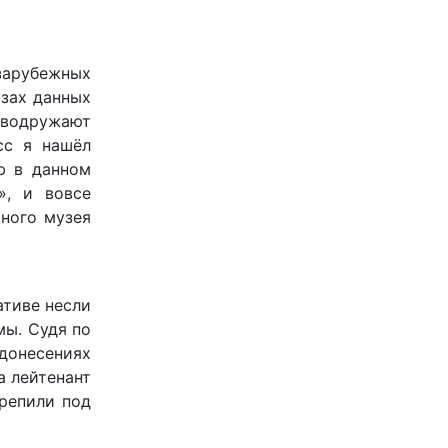
зарубежных
азах данных
я водружают
сс я нашёл
ю в данном
», и вовсе
ьного музея
ативе несли
мы. Судя по
донесениях
а лейтенант
репили под