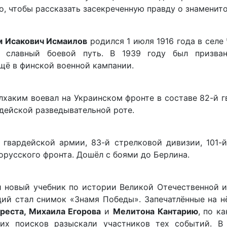
го, чтобы рассказать засекреченную правду о знаменит
м Исакович Исмаилов
родился 1 июля 1916 года в селе
л славный боевой путь. В 1939 году был призв
щё в финской военной кампании.
улхаким воевал на Украинском фронте в составе 82-й 
рдейской разведывательной роте.
гвардейской армии, 83-й стрелковой дивизии, 101-й
орусского фронта. Дошёл с боями до Берлина.
и новый учебник по истории Великой Отечественной 
ций стал снимок «Знамя Победы». Запечатлённые на 
реста, Михаила Егорова
и
Мелитона Кантарию
, по к
их поисков разыскали участников тех событий. В