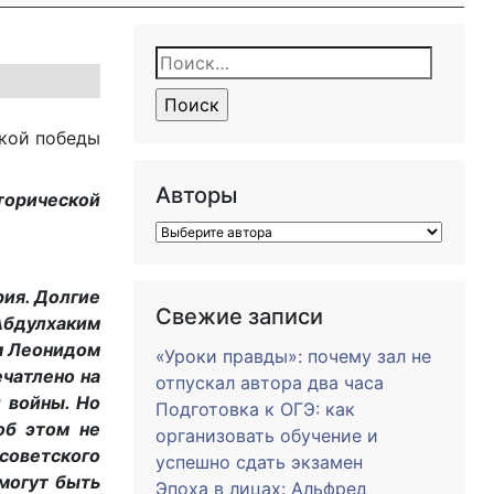
Найти:
ской победы
Авторы
торической
рия. Долгие
Свежие записи
Абдулхаким
м Леонидом
«Уроки правды»: почему зал не
чатлено на
отпускал автора два часа
 войны. Но
Подготовка к ОГЭ: как
об этом не
организовать обучение и
советского
успешно сдать экзамен
могут быть
Эпоха в лицах: Альфред