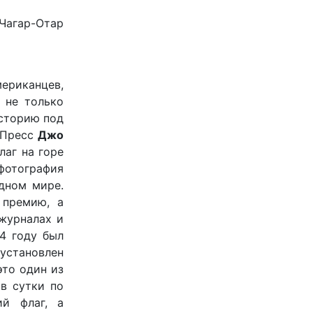
Чагар-Отар
мериканцев,
 не только
историю под
 Пресс
Джо
лаг на горе
фотография
дном мире.
 премию, а
журналах и
4 году был
установлен
это один из
в сутки по
ий флаг, а