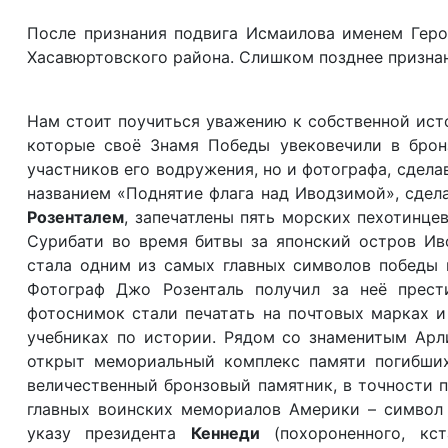
После признания подвига Исмаилова именем Геро
Хасавюртовского района. Слишком позднее призна
Нам стоит поучиться уважению к собственной ист
которые своё Знамя Победы увековечили в бронз
участников его водружения, но и фотографа, сдел
названием «Поднятие флага над Иводзимой», сде
Розенталем
, запечатлены пять морских пехотинце
Сурибати во время битвы за японский остров Ив
стала одним из самых главных символов победы 
Фотограф Джо Розенталь получил за неё прес
фотоснимок стали печатать на почтовых марках и
учебниках по истории. Рядом со знаменитым Арл
открыт мемориальный комплекс памяти погибших
величественный бронзовый памятник, в точности 
главных воинских мемориалов Америки – символ 
указу президента
Кеннеди
(похороненного, кст