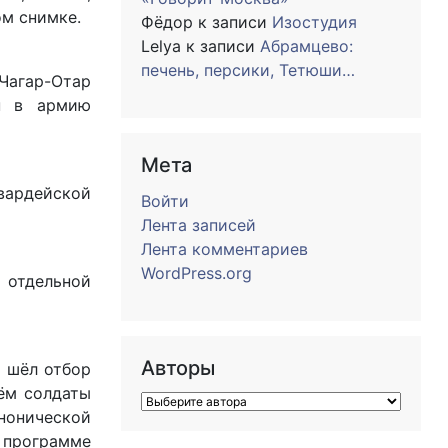
ом снимке.
Фёдор
к записи
Изостудия
Lelya
к записи
Абрамцево:
печень, персики, Тетюши…
 Чагар-Отар
ан в армию
Мета
гвардейской
Войти
Лента записей
Лента комментариев
WordPress.org
 отдельной
Авторы
и шёл отбор
нём солдаты
анонической
 программе