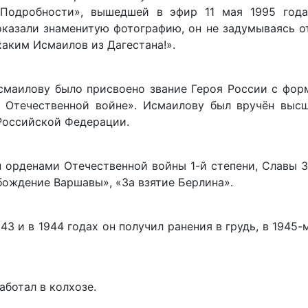
одробности», вышедшей в эфир 11 мая 1995 года
показали знаменитую фотографию, он не задумываясь о
аким Исмаилов из Дагестана!».
смаилову было присвоено звание Героя России с фор
й Отечественной войне». Исмаилову был вручён выс
 Российской Федерации.
 орденами Отечественной войны 1-й степени, Славы 3
бождение Варшавы», «За взятие Берлина».
3 и в 1944 годах он получил ранения в грудь, в 1945-
аботал в колхозе.