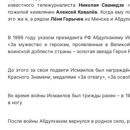
известного тележурналиста
Николая Сванидзе
«П
пожилой киевлянин
Алексей Ковалёв
. Когда ему 
это же я, а рядом
Лёня Горычев
из Минска и Абдулх
В 1996 году указом президента РФ Абдулхакиму И
«За мужество и героизм, проявленные в Велико
воинской доблести страны – золотая звезда Героя
До этого за свои подвиги Исмаилов был награждён
Красного Знамени, медалями «За отвагу», «За осво
Во время войны Исмаилов был трижды ранен – в 194
в ногу.
После войны Абдулхаким вернулся в родное село, р