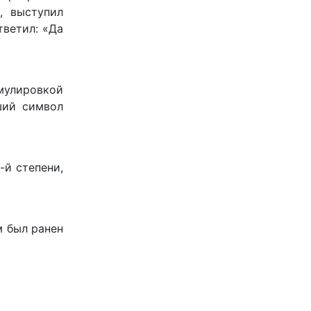
, выступил
тветил: «Да
мулировкой
ший символ
-й степени,
м был ранен