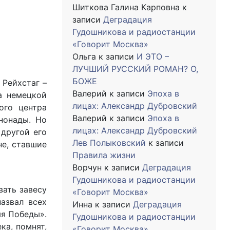
Шиткова Галина Карповна
к
записи
Деградация
Гудошникова и радиостанции
«Говорит Москва»
Ольга
к записи
И ЭТО –
ЛУЧШИЙ РУССКИЙ РОМАН? О,
БОЖЕ
 Рейхстаг –
Валерий
к записи
Эпоха в
а немецкой
лицах: Александр Дубровский
ого центра
Валерий
к записи
Эпоха в
нонады. Но
лицах: Александр Дубровский
другой его
Лев Полыковский
к записи
не, ставшие
Правила жизни
Ворчун
к записи
Деградация
Гудошникова и радиостанции
вать завесу
«Говорит Москва»
азвал всех
Инна
к записи
Деградация
мя Победы».
Гудошникова и радиостанции
ка, помнят,
«Говорит Москва»