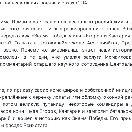
ы на нескольких военных базах США.
има Исмаилова я зашёл на несколько российских и 
агентств и газет – и был разочарован и огорчён. В б
 нередко как «Знамя Победы» или «Егоров и Кантари
илов? Только в фотокалейдоскопе Ассошиэйтед Пре
но верно. Почему же американцы знают нашу истори
омолец» в те дни, «не умаляя заслуги Исмаилова
й комментарий старшего научного сотрудника Централ
га, по приказу своих командиров и собственной иници
икреплённые к черенку лопаты или обломку оконной ра
о потом великую путаницу: некоторые командиры в 
асов ночи 1 мая Егоров, Кантария и замполит батальон
орый и вошёл в историю как Знамя Победы. Его прик
м фасаде Рейхстага.