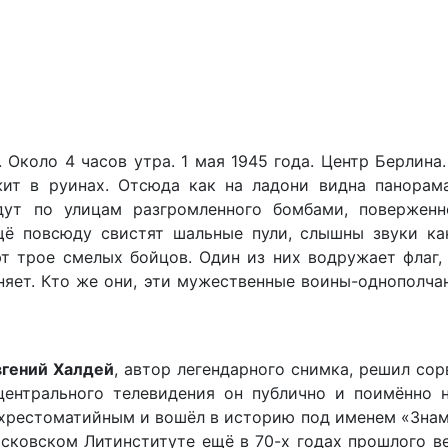
Около 4 часов утра. 1 мая 1945 года. Центр Берлина.
жит в руинах. Отсюда как на ладони видна панорам
ут по улицам разгромленного бомбами, поверженн
щё повсюду свистят шальные пули, слышны звуки ка
 трое смелых бойцов. Один из них водружает флаг, 
няет. Кто же они, эти мужественные воины-однополча
вгений Халдей
, автор легендарного снимка, решил сор
центрального телевидения он публично и поимённо н
л хрестоматийным и вошёл в историю под именем «Зна
сковском Литинституте ещё в 70-х годах прошлого ве