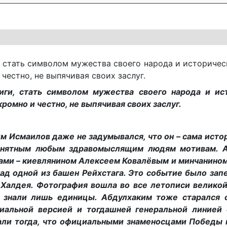
, стать символом мужества своего народа и историче
честно, не выпячивая своих заслуг.
иги, стать символом мужества своего народа и ис
омно и честно, не выпячивая своих заслуг.
м Исмаилов даже не задумывался, что он – сама исто
понятным любым здравомыслящим людям мотивам. 
щами – киевлянином Алексеем Ковалёвым и минчанино
д одной из башен Рейхстага. Это событие было запе
Халдея. Фотография вошла во все летописи великой
я знали лишь единицы. Абдулхаким тоже старался 
циальной версией и тогдашней генеральной линией 
али тогда, что официальными знаменосцами Победы 