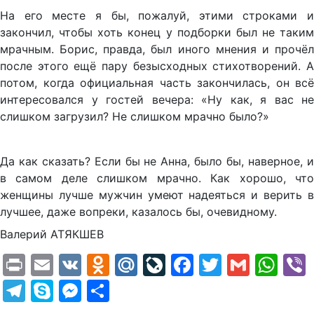
На его месте я бы, пожалуй, этими строками и
закончил, чтобы хоть конец у подборки был не таким
мрачным. Борис, правда, был иного мнения и прочёл
после этого ещё пару безысходных стихотворений. А
потом, когда официальная часть закончилась, он всё
интересовался у гостей вечера: «Ну как, я вас не
слишком загрузил? Не слишком мрачно было?»
Да как сказать? Если бы не Анна, было бы, наверное, и
в самом деле слишком мрачно. Как хорошо, что
женщины лучше мужчин умеют надеяться и верить в
лучшее, даже вопреки, казалось бы, очевидному.
Валерий АТЯКШЕВ
Print
Email
VK
Odnoklassniki
Mail.Ru
LiveJournal
Facebook
Twitter
Gmail
Wh
Telegram
Skype
Messenger
Отправить