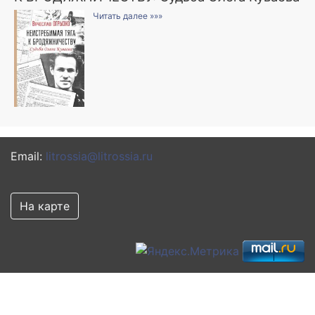
Читать далее »»»
Email:
litrossia@litrossia.ru
На карте