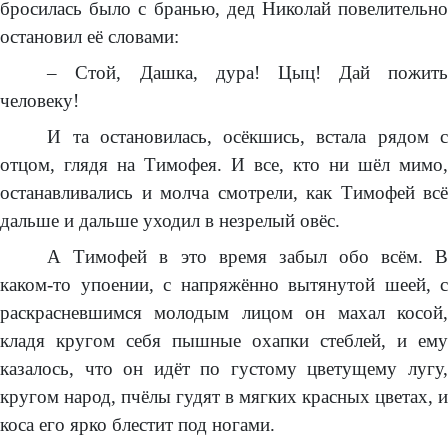
бросилась было с бранью, дед Николай повелительно
остановил её словами:
– Стой, Дашка, дура! Цыц! Дай пожить
человеку!
И та остановилась, осёкшись, встала рядом с
отцом, глядя на Тимофея. И все, кто ни шёл мимо,
останавливались и молча смотрели, как Тимофей всё
дальше и дальше уходил в незрелый овёс.
А Тимофей в это время забыл обо всём. В
каком-то упоении, с напряжённо вытянутой шеей, с
раскрасневшимся молодым лицом он махал косой,
кладя кругом себя пышные охапки стеблей, и ему
казалось, что он идёт по густому цветущему лугу,
кругом народ, пчёлы гудят в мягких красных цветах, и
коса его ярко блестит под ногами.