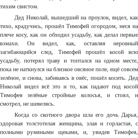
тихим свистом.
Дед Николай, вышедший на проулок, видел, как
тихо, крадучись, прошёл Тимофей огородом, неся на
плече косу, как он обходил усадьбу, как делал первые
взмахи. Он видел, как, оставляя неровный
загибающийся след, Тимофей прошёл косой всю
усадьбу, потерял траву и топтался на одном месте,
пока не наткнулся на близкое овсяное поле, ещё совсем
зелёное, и снова, забиваясь в овёс, пошёл косить. Дед
Николай видел всё это и то, как падают под косой
Тимофея зелёные стройные колосья, и стоял, и
смотрел, не шевелясь.
Когда со скотного двора шла его дочь Дарья,
здоровая толстотелая женщина, злая и горластая, с
полными румяными щеками, и, увидев Тимофея,