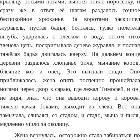
крыльцу босыми ногами, вынося пойло поросёнку, и
сразу же в ответ её шагам раздалось сочное
беспокойное хрюканье. За воротами заскрипел
журавель, пустая бадья, болтаясь, гулко полетела
вглубь, ударилась с плеском о воду, потом тихо
звенела цепь, поскрипывало дерево журавля, и полная
тяжёлая бадья двигалась кверху. На дальнем конце
деревни раздалось хлопанье бича, мычание коров,
блеяние коз и овец. Это выгнали стадо. Оно
приближалось, жена опять поспешно прошлёпала
ногами через двор к сараю, где лежал Тимофей, и он,
не видя, знал, что она выводит корову и корова,
тяжело качая боками, выходит из хлева. Вот она
замычала, сливаясь со стадом, и стадо, мыча и пыля,
медленно ушло за околицу.
Жена вернулась, осторожно стала забираться по