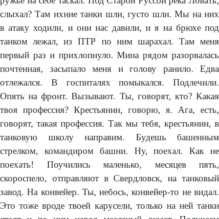
ружьё на себе таскал. Под Старой Руссой река Ловать,
слыхал? Там ихние танки шли, густо шли. Мы на них
в атаку ходили, и они нас давили, и я на брюхе под
танком лежал, из ПТР по ним шарахал. Там меня
первый раз и прихлопнуло. Мина рядом разорвалась
почтенная, засыпало меня и голову ранило. Едва
отлежался. В госпиталях помыкался. Подлечили.
Опять на фронт. Вызывают. Ты, говорят, кто? Какая
твоя профессия? Крестьянин, говорю, я. Ага, есть,
говорят, такая профессия. Так мы тебя, крестьянин, в
танковую школу направим. Будешь башенным
стрелком, командиром башни. Ну, поехал. Как не
поехать! Поучились маленько, месяцев пять,
скороспело, отправляют в Свердловск, на танковый
завод. На конвейер. Ты, небось, конвейер-то не видал.
Это тоже вроде твоей карусели, только на ней танки