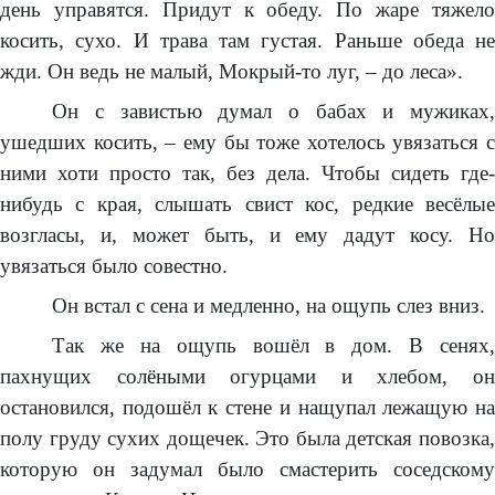
день управятся. Придут к обеду. По жаре тяжело
косить, сухо. И трава там густая. Раньше обеда не
жди. Он ведь не малый, Мокрый-то луг, – до леса».
Он с завистью думал о бабах и мужиках,
ушедших косить, – ему бы тоже хотелось увязаться с
ними хоти просто так, без дела. Чтобы сидеть где-
нибудь с края, слышать свист кос, редкие весёлые
возгласы, и, может быть, и ему дадут косу. Но
увязаться было совестно.
Он встал с сена и медленно, на ощупь слез вниз.
Так же на ощупь вошёл в дом. В сенях,
пахнущих солёными огурцами и хлебом, он
остановился, подошёл к стене и нащупал лежащую на
полу груду сухих дощечек. Это была детская повозка,
которую он задумал было смастерить соседскому