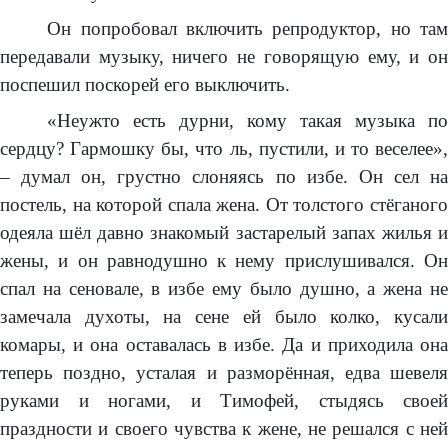
Он попробовал включить репродуктор, но там
передавали музыку, ничего не говорящую ему, и он
поспешил поскорей его выключить.
«Неужто есть дурни, кому такая музыка по
сердцу? Гармошку бы, что ль, пустили, и то веселее»,
– думал он, грустно слоняясь по избе. Он сел на
постель, на которой спала жена. От толстого стёганого
одеяла шёл давно знакомый застарелый запах жилья и
жены, и он равнодушно к нему прислушивался. Он
спал на сеновале, в избе ему было душно, а жена не
замечала духоты, на сене ей было колко, кусали
комары, и она оставалась в избе. Да и приходила она
теперь поздно, усталая и разморённая, едва шевеля
руками и ногами, и Тимофей, стыдясь своей
праздности и своего чувства к жене, не решался с ней