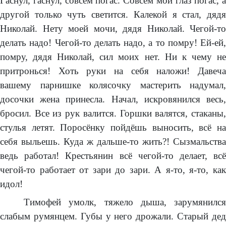
Гаснул, гаснул, совсем погас. Совсем мой глаз погас, а
другой только чуть светится. Калекой я стал, дядя
Николай. Нету моей мочи, дядя Николай. Чегой-то
делать надо! Чегой-то делать надо, а то помру! Ей-ей,
помру, дядя Николай, сил моих нет. Ни к чему не
притронься! Хоть руки на себя наложи! Давеча
вашему парнишке колясочку мастерить надумал,
досочки жена принесла. Начал, искровянился весь,
бросил. Все из рук валится. Горшки валятся, стаканы,
стулья летят. Поросёнку пойдёшь выносить, всё на
себя выльешь. Куда ж дальше-то жить?! Сызмальства
ведь работал! Крестьянин всё чегой-то делает, всё
чегой-то работает от зари до зари. А я-то, я-то, как
идол!
Тимофей умолк, тяжело дыша, зарумянился
слабым румянцем. Губы у него дрожали. Старый дед