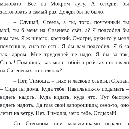
маловато. Все на Мокром лугу. А сегодня бы
застоговать в самый раз. Дождя бы не было.
– Слушай, Стеёпа, а ты, того, почтенный ты
мой, ты б меня на Сизенево свёз, а? Я подсобил бы
вам там. Я ж ничего, крепкий. Смотри, руки-то у меня
почтенные, сила-то есть. Я бы вам подсобил. Я б за
так, даром. Мне трудодней не надо. Я бы за так,
Стёпа! Помнишь, как мы с тобой в ребятах стоговали
на Сизеневых-то полянах?
– Нет, Тимоша, – тихо и ласково ответил Степан.
– Сиди ты дома. Куда тебе! Навильник-то подымать –
видеть надоть. Куда кидать, куда что. Тут быстро
видеть надоть. Да глаз свой запорошишь; сено-то, оно
летит на ветру. Нет. Тимоша, чего тебе. Отдыхай!
Со Степаном они мальчишками играли в