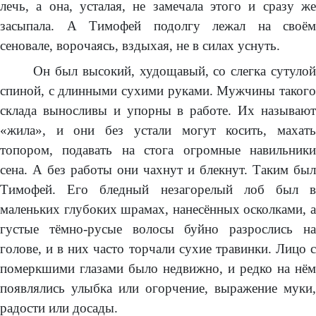
лечь, а она, усталая, не замечала этого и сразу же
засыпала. А Тимофей подолгу лежал на своём
сеновале, ворочаясь, вздыхая, не в силах уснуть.
Он был высокий, худощавый, со слегка сутулой
спиной, с длинными сухими руками. Мужчины такого
склада выносливы и упорны в работе. Их называют
«жила», и они без устали могут косить, махать
топором, подавать на стога огромные навильники
сена. А без работы они чахнут и блекнут. Таким был
Тимофей. Его бледный незагорелый лоб был в
маленьких глубоких шрамах, нанесённых осколками, а
густые тёмно-русые волосы буйно разрослись на
голове, и в них часто торчали сухие травинки. Лицо с
померкшими глазами было недвижно, и редко на нём
появлялись улыбка или огорчение, выражение муки,
радости или досады.