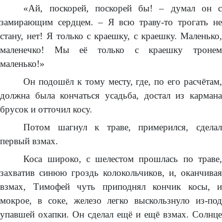
«Ай, поскорей, поскорей бы! – думал он с
замирающим сердцем. – Я всю траву-то трогать не
стану, нет! Я только с краешку, с краешку. Маленько,
маленечко! Мы её только с краешку тронем
маленько!»
Он подошёл к тому месту, где, по его расчётам,
должна была кончаться усадьба, достал из кармана
брусок и отточил косу.
Потом шагнул к траве, примерился, сделал
первый взмах.
Коса широко, с шелестом прошлась по траве,
захватив синюю гроздь колокольчиков, и, оканчивая
взмах, Тимофей чуть приподнял кончик косы, и
мокрое, в соке, железо легко выскользнуло из-под
упавшей охапки. Он сделал ещё и ещё взмах. Солнце