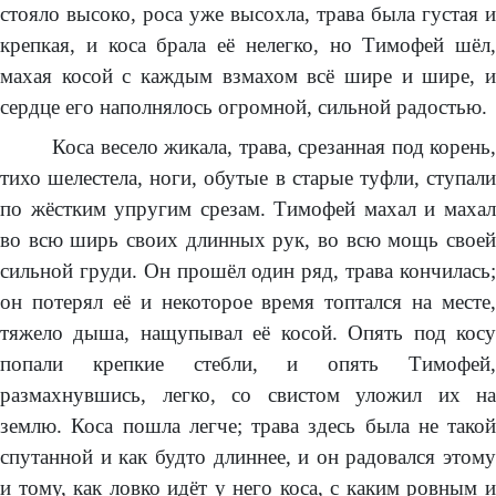
стояло высоко, роса уже высохла, трава была густая и
крепкая, и коса брала её нелегко, но Тимофей шёл,
махая косой с каждым взмахом всё шире и шире, и
сердце его наполнялось огромной, сильной радостью.
Коса весело жикала, трава, срезанная под корень,
тихо шелестела, ноги, обутые в старые туфли, ступали
по жёстким упругим срезам. Тимофей махал и махал
во всю ширь своих длинных рук, во всю мощь своей
сильной груди. Он прошёл один ряд, трава кончилась;
он потерял её и некоторое время топтался на месте,
тяжело дыша, нащупывал её косой. Опять под косу
попали крепкие стебли, и опять Тимофей,
размахнувшись, легко, со свистом уложил их на
землю. Коса пошла легче; трава здесь была не такой
спутанной и как будто длиннее, и он радовался этому
и тому, как ловко идёт у него коса, с каким ровным и