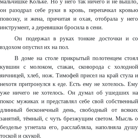
мальчишке Кольке. Но у него так ничего и не вышло,
он разодрал себе руки в кровь, перепачкал кровью
повозку, и жена, причитая и охая, отобрала у него
инструмент, а деревяшки бросила в сени.
Он подержал в руках тонкие досточки и со
вздохом опустил их на пол.
В доме на столе прикрытый полотенцем стоял
кувшин с молоком, стакан, сковорода с холодной
яичницей, хлеб, нож. Тимофей присел на край стула и
нехотя притронулся к еде. Есть ему не хотелось. Ему
уже ничего не хотелось. Он думал об ушедших на
покос мужиках и представлял себе свой собственный
длинный бесконечный день, свободный от всяких
занятий, тёмный, с чуть брезжущим светом. Мысль о
безделье угнетала его, расслабляла, наполняла душу
тоской и скукой.