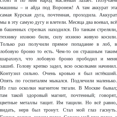
стоят и по ним народ масленый лазает. Получаем
машины – и айда под Воронеж! А там аккурат эта
самая Курская дуга, почтенная, проходила. Аккурат
мы в эту самую дугу и влетели. Месяца два воевал, всё
в башенных стрелках находился. По танкам стреляли,
технику ихнюю били, силу ихнюю живую косили.
Только раз получили прямое попадание в лоб, в
лобовую броню то есть. Чем-то он страшным таким
шарахнул, что лобовую броню прободил и меня
зашиб. Голову крепко задел, всю осколками начинил.
Контузил сильно. Очень кровью я был истёкший.
Опять по госпиталям мыкался. Подлечили маленько.
Из глаз осколки магнитом тягали. В Москве бывал;
там такой здоровый магнит, почтенный; говорят,
цветные металлы тащит. Им тащили. Но всё равно,
видать, нерв был тронут. Стал мой глаз гаснуть.