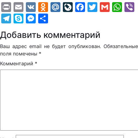
Print
Email
VK
Odnoklassniki
Mail.Ru
LiveJournal
Facebook
Twitter
Gmail
Wh
Telegram
Skype
Messenger
Отправить
Добавить комментарий
Ваш адрес email не будет опубликован.
Обязательные
поля помечены
*
Комментарий
*