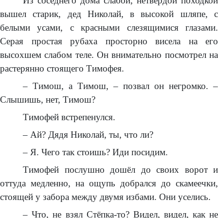
Из соседнего дома слабой, нетвёрдой походкой
вышел старик, дед Николай, в высокой шляпе, с
белыми усами, с красными слезящимися глазами.
Серая простая рубаха просторно висела на его
высохшем слабом теле. Он внимательно посмотрел на
растерянно стоящего Тимофея.
– Тимош, а Тимош, – позвал он негромко. –
Слышишь, нет, Тимош?
Тимофей встрепенулся.
– Ай? Дядя Николай, ты, что ли?
– Я. Чего так стоишь? Иди посидим.
Тимофей послушно дошёл до своих ворот и
оттуда медленно, на ощупь добрался до скамеечки,
стоящей у забора между двумя избами. Они уселись.
– Что, не взял Стёпка-то? Видел, видел, как не