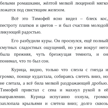
белыми ромашками, жёлтой мелкой люцерной мягко
ложатся под свистящим железом.
Всё это Тимофей ясно видел – блеск кос,
пестроту платков и цветов – и был счастлив молодой
ликующей радостью.
Его разбудили куры. Он проснулся, ещё полный
смутных сладостных ощущений, но уже вокруг него
была прежняя, чуть брезжущая темнота, и он
понимал, что то был сон.
Курица, видно, только что слезла с гнезда и
громко, поюще кудахтала, собираясь слететь вниз, но
не слетала, а всё била мелкой раздражающей дробью.
Тимофей привстал с сена и махнул рукой в её
направлении. Курица испуганно охнула, громко
захлопала крыльями и слетела вниз; долго сквозь