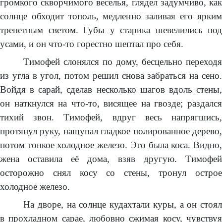
громкого скворчимого веселья, глядел задумчиво, как
солнце обходит тополь, медленно заливая его ярким
трепетным светом. Губы у старика шевелились под
усами, и он что-то горестно шептал про себя.
Тимофей слонялся по дому, бесцельно переходя
из угла в угол, потом решил снова забраться на сено.
Войдя в сарай, сделав несколько шагов вдоль стены,
он наткнулся на что-то, висящее на гвозде; раздался
тихий звон. Тимофей, вдруг весь напрягшись,
протянул руку, нащупал гладкое полированное дерево,
потом тонкое холодное железо. Это была коса. Видно,
жена оставила её дома, взяв другую. Тимофей
осторожно снял косу со стены, тронул острое
холодное железо.
На дворе, на солнце кудахтали куры, а он стоял
в прохладном сарае, любовно сжимая косу, чувствуя