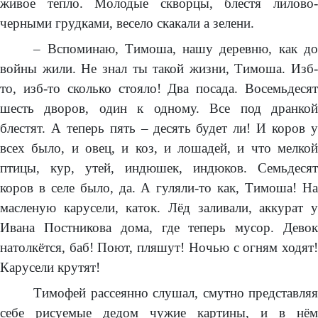
живое тепло. Молодые скворцы, блестя лилово-
черными грудками, весело скакали а зелени.
– Вспоминаю, Тимоша, нашу деревню, как до
войны жили. Не знал ты такой жизни, Тимоша. Изб-
то, изб-то сколько стояло! Два посада. Восемьдесят
шесть дворов, один к одному. Все под дранкой
блестят. А теперь пять – десять будет ли! И коров у
всех было, и овец, и коз, и лошадей, и что мелкой
птицы, кур, утей, индюшек, индюков. Семьдесят
коров в селе было, да. А гуляли-то как, Тимоша! На
масленую карусели, каток. Лёд заливали, аккурат у
Ивана Постникова дома, где теперь мусор. Девок
натолкётся, баб! Поют, пляшут! Ночью с огням ходят!
Карусели крутят!
Тимофей рассеянно слушал, смутно представляя
себе рисуемые дедом чужие картины, и в нём