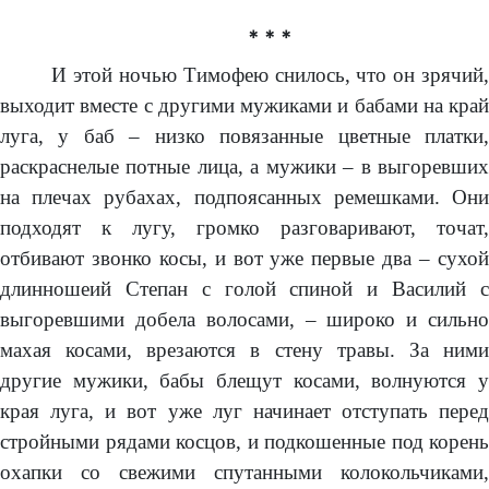
* * *
И этой ночью Тимофею снилось, что он зрячий,
выходит вместе с другими мужиками и бабами на край
луга, у баб – низко повязанные цветные платки,
раскраснелые потные лица, а мужики – в выгоревших
на плечах рубахах, подпоясанных ремешками. Они
подходят к лугу, громко разговаривают, точат,
отбивают звонко косы, и вот уже первые два – сухой
длинношеий Степан с голой спиной и Василий с
выгоревшими добела волосами, – широко и сильно
махая косами, врезаются в стену травы. За ними
другие мужики, бабы блещут косами, волнуются у
края луга, и вот уже луг начинает отступать перед
стройными рядами косцов, и подкошенные под корень
охапки со свежими спутанными колокольчиками,