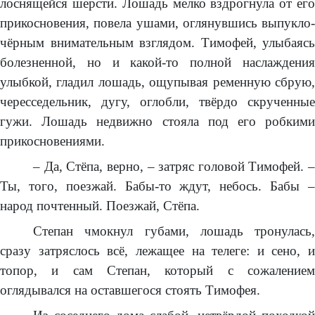
лоснящейся шерсти. Лошадь мелко вздрогнула от его
прикосновения, повела ушами, оглянувшись выпукло-
чёрным внимательным взглядом. Тимофей, улыбаясь
болезненной, но и какой-то полной наслаждения
улыбкой, гладил лошадь, ощупывая ременную сбрую,
чересседельник, дугу, оглобли, твёрдо скрученные
гужи. Лошадь недвижно стояла под его робкими
прикосновениями.
– Да, Стёпа, верно, – затряс головой Тимофей. –
Ты, того, поезжай. Бабы-то ждут, небось. Бабы –
народ почтенный. Поезжай, Стёпа.
Степан чмокнул губами, лошадь тронулась,
сразу затряслось всё, лежащее на телеге: и сено, и
топор, и сам Степан, который с сожалением
оглядывался на оставшегося стоять Тимофея.