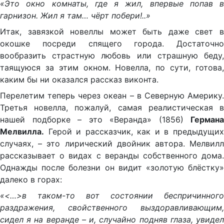
«Это окно комнаты, где я жил, впервые попав в
гарнизон. Жил я там… чёрт побери!..»
Итак, завязкой новеллы может быть даже свет в
окошке посреди спящего города. Достаточно
вообразить страстную любовь или страшную беду,
таящуюся за этим окном. Новелла, по сути, готова,
каким бы ни оказался рассказ виконта.
Перелетим теперь через океан – в Северную Америку.
Третья новелла, пожалуй, самая реалистическая в
нашей подборке – это «Веранда» (1856)
Германа
Мелвилла.
Герой и рассказчик, как и в предыдущих
случаях, – это лирический двойник автора. Мелвилл
рассказывает о видах с веранды собственного дома.
Однажды после болезни он видит «золотую блёстку»
далеко в горах:
«<…>в таком-то вот состоянии беспричинного
раздражения, свойственного выздоравливающим,
сидел я на веранде – и, случайно подняв глаза, увидел