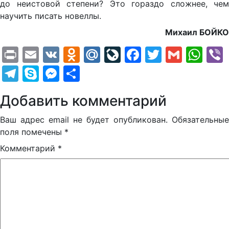
до неистовой степени? Это гораздо сложнее, чем
научить писать новеллы.
Михаил БОЙКО
Print
Email
VK
Odnoklassniki
Mail.Ru
LiveJournal
Facebook
Twitter
Gmail
Wh
Telegram
Skype
Messenger
Отправить
Добавить комментарий
Ваш адрес email не будет опубликован.
Обязательные
поля помечены
*
Комментарий
*