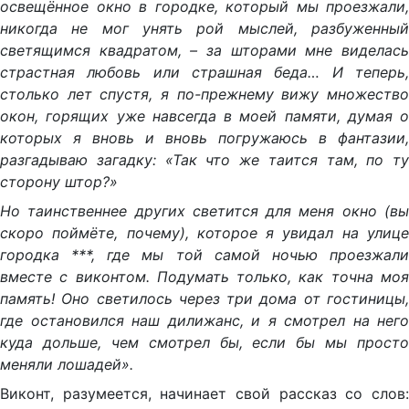
освещённое окно в городке, который мы проезжали,
никогда не мог унять рой мыслей, разбуженный
светящимся квадратом, – за шторами мне виделась
страстная любовь или страшная беда… И теперь,
столько лет спустя, я по-прежнему вижу множество
окон, горящих уже навсегда в моей памяти, думая о
которых я вновь и вновь погружаюсь в фантазии,
разгадываю загадку: «Так что же таится там, по ту
сторону штор?»
Но таинственнее других светится для меня окно (вы
скоро поймёте, почему), которое я увидал на улице
городка ***, где мы той самой ночью проезжали
вместе с виконтом. Подумать только, как точна моя
память! Оно светилось через три дома от гостиницы,
где остановился наш дилижанс, и я смотрел на него
куда дольше, чем смотрел бы, если бы мы просто
меняли лошадей».
Виконт, разумеется, начинает свой рассказ со слов: