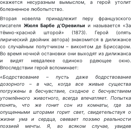
окажется несуразным вымыслом, а герой утолит
болезненное любопытство.
Вторая новелла принадлежит перу французского
писателя
Жюля Барбе д’Оревильи
и называется «За
тёмно-красной шторой» (1873). Герой (опять
лирический двойник автора) знакомится в дилижансе
со случайным попутчиком – виконтом де Бриссаром.
Во время ночной остановки они выходят из дилижанса
и видят невдалеке одиноко рдеющее окно.
Впоследствии герой вспоминает:
«Бодрствование – пусть даже бодрствование
дозорного – в час, когда все живые существа
погружены в бесчувствие, сходное с бесчувствием
утомлённого животного, всегда впечатляет. Попытка
понять, что же гонит сон из комнаты, где за
опущенными шторами горит свет, свидетельствуя о
жизни ума и сердца, овевает поэзию реальности
поэзией мечты. Я, во всяком случае, увидев