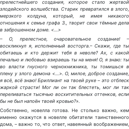
прелестнейшего создания, которое стало жертвой
злодейского волшебства. Старик превратился в злого,
мерзкого колдуна, который, не имея никакого
отношения к семье графа 3., творит свои тёмные дела
в заброшенном доме. <…>
– О, прелестное, очаровательное создание! –
воскликнул я, исполненный восторга.– Скажи, где ты
обитаешь и кто держит тебя в неволе? Ах, с какой
печалью и любовью взираешь ты на меня! О, я знаю: ты
во власти гнусного чернокнижника, ты томишься в
плену у злого демона <…>. О, милое, доброе создание,
я всё, всё знаю! Бриллиант на твоей руке – это отблеск
жаркой страсти! Мог ли он так блестеть, мог ли так
переливаться тысячью восхитительных оттенков, если
бы не был напоён твоей кровью?».
Собственно, новелла готова. Не столько важно, кем
именно окажутся в новелле обитатели таинственного
дома, – важно то, что ответ, навеянный воображением,