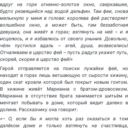
вдруг на горе огненно-золотое окно, сверкавшее,
будто резвящийся над водой дельфин. Там феи, снова
мелькнуло у меня в голове: королева фей растворяет
волшебное окно, а может быть, там беззаботная
девушка, она живёт в горах; взглянуть на неё – и я
исцелюсь, и я избавлюсь от своего уныния. Довольно,
чёлн пустился вдаль – эгей, душа, возвеселись!
Отчаливаем в царство фей – пусть радуга укажет путь,
скорей, скорее в царство фей!»
Герой отправляется на поиски лужайки фей, но
находит в горах лишь ветшающую от сырости хижину,
один скат кровли которой был покрыт новым гонтом.
В хижине живёт Марианна с братом-дровосеком.
Марианна в отсутствие брата занимается шитьём и
мечтает побывать в доме, который видит далеко в
долине. Рассказчику она говорит:
«– О, если бы я могла хоть раз оказаться в том
далёком доме и только взглянуть на счастливца,