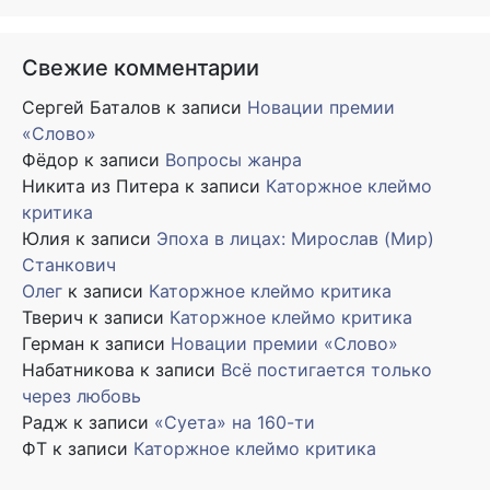
Свежие комментарии
Сергей Баталов
к записи
Новации премии
«Слово»
Фёдор
к записи
Вопросы жанра
Никита из Питера
к записи
Каторжное клеймо
критика
Юлия
к записи
Эпоха в лицах: Мирослав (Мир)
Станкович
Олег
к записи
Каторжное клеймо критика
Тверич
к записи
Каторжное клеймо критика
Герман
к записи
Новации премии «Слово»
Набатникова
к записи
Всё постигается только
через любовь
Радж
к записи
«Суета» на 160-ти
ФТ
к записи
Каторжное клеймо критика