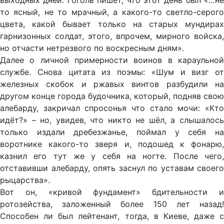
выходных дней. Гоголь пишет, что этот день был «…не
то ясный, не то мрачный, а какого-то светло-серого
цвета, какой бывает только на старых мундирах
гарнизонных солдат, этого, впрочем, мирного войска,
но отчасти нетрезвого по воскресным дням».
Далее о личной примерности воинов в караульной
службе. Снова цитата из поэмы: «Шум и визг от
железных скобок и ржавых винтов разбудили на
другом конце города будочника, который, подняв свою
алебарду, закричал спросонья что стало мочи: «Кто
идёт?» – но, увидев, что никто не шёл, а слышалось
только издали дребезжанье, поймал у себя на
воротнике какого-то зверя и, подошед к фонарю,
казнил его тут же у себя на ногте. После чего,
отставивши алебарду, опять заснул по уставам своего
рыцарства».
Вот он, «кривой фундамент» бдительности и
ротозейства, заложенный более 150 лет назад!
Способен ли был лейтенант, тогда, в Киеве, даже с