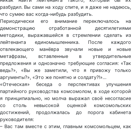
никак найти лейтенанта такого, который бы их
разбудил. Вы сами на ходу спите, и я даже не надеюсь,
что сумею вас когда-нибудь разбудить.
Периодически его внимание переключалось на
демонстрацию отработанной десятилетиями
методики, выражавшейся в стремлении сделать из
лейтенанта единомышленника. После каждого
отвлекающего манёвра звучали новые и новые
метафразы, вставленные в утвердительные
предложения и однозначно требующие согласия: «Так
ведь?», «Вы же заметили, что я привожу только
аргументы?», «Это же понятно и солдату?!»…
«Отеческая» беседа о перспективах улучшения
партийного руководства комсомолом, в ходе которой
я принципиально, но молча выражал своё несогласие
со столь невысокой оценкой комсомольских
достижений, продолжалась до порога кабинета
руководителя:
– Вас там вместе с этим, главным комсомольцем, как