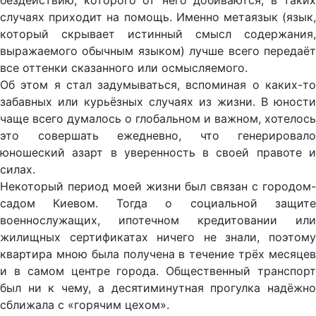
бездействию, которого от него добиваются, в таких
случаях приходит на помощь. Именно метаязык (язык,
который скрывает истинный смысл содержания,
выражаемого обычным языком) лучше всего передаёт
все оттенки сказанного или осмысляемого.
Об этом я стал задумываться, вспоминая о каких-то
забавных или курьёзных случаях из жизни. В юности
чаще всего думалось о глобальном и важном, хотелось
это совершать ежедневно, что генерировало
юношеский азарт в уверенность в своей правоте и
силах.
Некоторый период моей жизни был связан с городом-
садом Киевом. Тогда о социальной защите
военнослужащих, ипотечном кредитовании или
жилищных сертификатах ничего не знали, поэтому
квартира мною была получена в течение трёх месяцев
и в самом центре города. Общественный транспорт
был ни к чему, а десятиминутная прогулка надёжно
сближала с «горячим цехом».