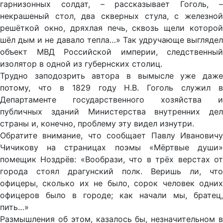
гарнизонных солдат, – рассказывает Гоголь, –
некрашеный стол, два скверных стула, с железной
решёткой окно, дряхлая печь, сквозь щели которой
шёл дым и не давало тепла…» Так удручающе выглядел
объект МВД Российской империи, следственный
изолятор в одной из губернских столиц.
Трудно заподозрить автора в вымысле уже даже
потому, что в 1829 году Н.В. Гоголь служил в
Департаменте государственного хозяйства и
публичных зданий Министерства внутренних дел
страны и, конечно, проблему эту видел изнутри.
Обратите внимание, что сообщает Павлу Ивановичу
Чичикову на страницах поэмы «Мёртвые души»
помещик Ноздрёв: «Вообрази, что в трёх верстах от
города стоял драгунский полк. Веришь ли, что
офицеры, сколько их не было, сорок человек одних
офицеров было в городе; как начали мы, братец,
пить…»
Размышления об этом, казалось бы, незначительном в