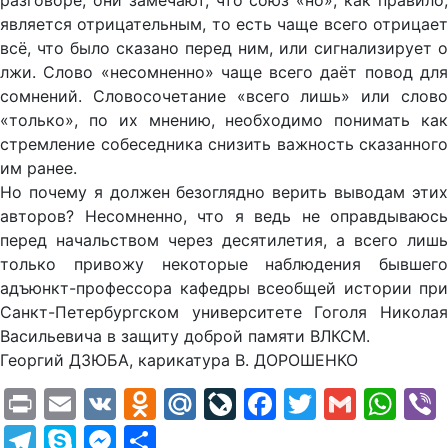
разговоре, они замечают, что союз «но», как правило,
является отрицательным, то есть чаще всего отрицает
всё, что было сказано перед ним, или сигнализирует о
лжи. Слово «несомненно» чаще всего даёт повод для
сомнений. Словосочетание «всего лишь» или слово
«только», по их мнению, необходимо понимать как
стремление собеседника снизить важность сказанного
им ранее.
Но почему я должен безоглядно верить выводам этих
авторов? Несомненно, что я ведь не оправдываюсь
перед начальством через десятилетия, а всего лишь
только привожу некоторые наблюдения бывшего
адъюнкт-профессора кафедры всеобщей истории при
Санкт-Петербургском университете Гоголя Николая
Васильевича в защиту доброй памяти ВЛКСМ.
Георгий ДЗЮБА, карикатура В. ДОРОШЕНКО
Print
Email
VK
Odnoklassniki
Mail.Ru
LiveJournal
Facebook
Twitter
Gmail
Wh
Telegram
Skype
Messenger
Отправить