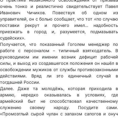
О практике незаконного освобождения от призыва
очень тонко и реалистично свидетельствует Павел
Иванович Чичиков. Повествуя об одном из
управителей, он с болью сообщает, что тот «по случаю
поставки рекрут и прочего имел… надобность
приезжать в город и, разумеется, подмазывать
судейских».
Получается, что показанный Гоголем менеджер по
работе с персоналом – типичный взяткодатель. В
руководимом им имении возник дефицит рабочей
силы, и выход из создавшегося положения он нашёл в
освобождении мужиков от службы противозаконными
действиями. Вряд ли это единичный случай в
тогдашней России.
Далее. Даже та молодёжь, которая приходила в
армию, нередко оказывалась в условиях, где
армейский быт не способствовал качественному
служению своему народу. Посудите сами.
«Промозглый сырой чулан с запахом сапогов и онуч