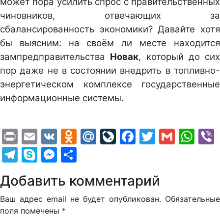
может пора усилить спрос с правительственных
чиновников, отвечающих за
сбалансированность экономики? Давайте хотя
бы выясним: на своём ли месте находится
зампредправительства
Новак
, который до сих
пор даже не в состоянии внедрить в топливно-
энергетическом комплексе государственные
информационные системы.
Print
Email
VK
Odnoklassniki
Mail.Ru
LiveJournal
Facebook
Twitter
Gmail
Wh
Telegram
Skype
Messenger
Отправить
Добавить комментарий
Ваш адрес email не будет опубликован.
Обязательные
поля помечены
*