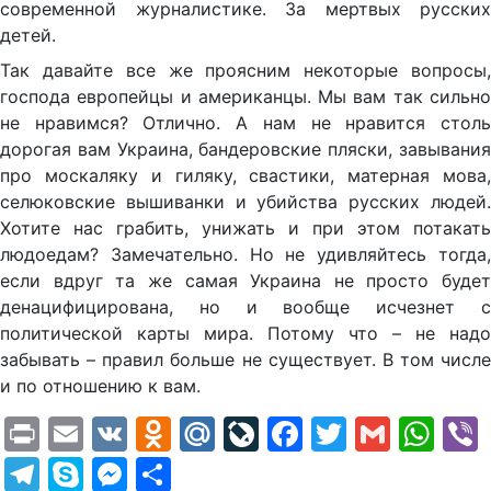
современной журналистике. За мертвых русских
детей.
Так давайте все же проясним некоторые вопросы,
господа европейцы и американцы. Мы вам так сильно
не нравимся? Отлично. А нам не нравится столь
дорогая вам Украина, бандеровские пляски, завывания
про москаляку и гиляку, свастики, матерная мова,
селюковские вышиванки и убийства русских людей.
Хотите нас грабить, унижать и при этом потакать
людоедам? Замечательно. Но не удивляйтесь тогда,
если вдруг та же самая Украина не просто будет
денацифицирована, но и вообще исчезнет с
политической карты мира. Потому что – не надо
забывать – правил больше не существует. В том числе
и по отношению к вам.
Print
Email
VK
Odnoklassniki
Mail.Ru
LiveJournal
Facebook
Twitter
Gmail
Wh
Telegram
Skype
Messenger
Отправить