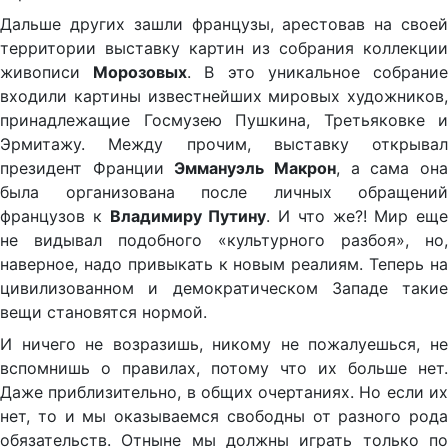
Дальше других зашли французы, арестовав на своей
территории выставку картин из собрания коллекции
живописи
Морозовых
. В это уникальное собрани
входили картины известнейших мировых художников,
принадлежащие Госмузею Пушкина, Третьяковке и
Эрмитажу. Между прочим, выставку открывал
президент Франции
Эммануэль Макрон
, а сама он
была организована после личных обращений
французов к
Владимиру Путину
. И что же?! Мир еще
не видывал подобного «культурного разбоя», но,
наверное, надо привыкать к новым реалиям. Теперь на
цивилизованном и демократическом Западе такие
вещи становятся нормой.
И ничего не возразишь, никому не пожалуешься, не
вспомнишь о правилах, потому что их больше нет.
Даже приблизительно, в общих очертаниях. Но если их
нет, то и мы оказываемся свободны от разного рода
обязательств. Отныне мы должны играть только по