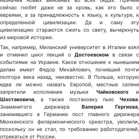
назначив новых виновных во всех бедах. Причем
сейчас гнобят даже не за кровь, как это было с
евреями, а за принадлежность к языку, к культуре, к
определенной цивилизации. Да и саму эту
цивилизацию стараются сжить со свету, вычеркнуть
из мировой истории.
Так, например, Миланский университет в Италии взял
и отменил цикл лекций о
Достоевском
в связи с
событиями на Украине. Какое отношение к нынешним
делам имеет Федор Михайлович, почивший почти
полтора века назад, неизвестно. В Польше, которую
едва ли можно назвать Европой, местные селяне
запретили исполнение музыки
Чайковского
и
Шостаковича
, а также постановку пьес
Чехова
.
Знаменитого дирижера
Валерия Гергиева
занимавшего в Германии пост главного дирижера
Мюнхенского филармонического оркестра, уволили,
поскольку он не стал, по требованию работодателей,
отрекаться от России.