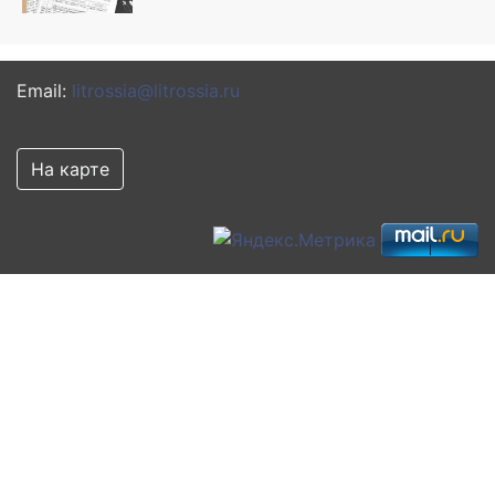
Email:
litrossia@litrossia.ru
На карте