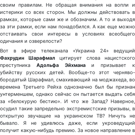
своим правилам. Не обращая внимания на вопли и
истерики со всех сторон. Мы должны действовать в
рамках, которые сами же и обозначим. А то и выходя
за эти рамки, если нам понадобился. А как еще можно
отстаивать свои интересы в условиях всеобщего
одичания и озверелости?
Вот в эфире телеканала «Украина 24» ведущий
Фахрудин Шарафмал
цитирует слова нацистского
преступника
Адольфа Эйхмана
и призывает 
убийству русских детей. Вообще-то этот черняво-
бородатый Шарафмал, смахивающий на моджахеда, во
времена Третьего Рейха однозначно был бы признан
унтерменшем, однако сейчас он пытается выдать себя
за «белокурую бестию». И что же Запад? Наверное,
осудил такие запредельно экстремистские призывы, в
открытую звучащие на украинском ТВ? Ничуть не
бывало. Я не удивлюсь даже, если укроведущий
получит какую-нибудь премию. За новое направление в