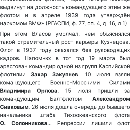
выдвинут на должность командующего этим же
флотом и в апреле 1939 года утверждён
наркомом ВМФ» (РГАСПИ, ф. 77, оп. 4, д. 16, л 1).
При этом Власов умолчал, чем объяснялся
такой стремительный рост карьеры Кузнецова.
Флот в 1937 году оказался без руководящих
кадров. Напомню: в тот год 19 марта был
арестован командир одной из групп Каспийской
флотилии
Захар Закупнев
. 10 июля взял
командующего Военно-Морскими Силами
Владимира Орлова
. 15 июля пришли за
командующим Балтфлотом
Александром
Сивковым
, 26 июля дошла очередь до бывшего
начальника штаба Тихоокеанского флота
О. Солонникова
… Репрессии лишили флот