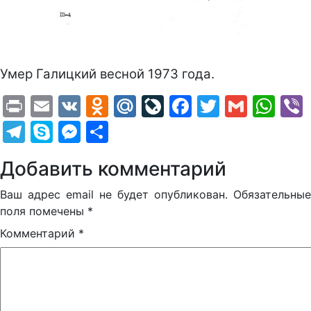
Умер Галицкий весной 1973 года.
Print
Email
VK
Odnoklassniki
Mail.Ru
LiveJournal
Facebook
Twitter
Gmail
Wh
Telegram
Skype
Messenger
Отправить
Добавить комментарий
Ваш адрес email не будет опубликован.
Обязательные
поля помечены
*
Комментарий
*