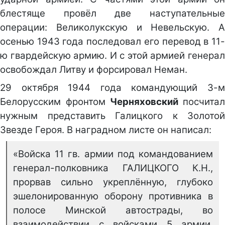
блестяще провёл две наступательные
операции: Великолукскую и Невельскую. А
осенью 1943 года последовал его перевод в 11-
ю гвардейскую армию. И с этой армией генерал
освобождал Литву и форсировал Неман.
29 октября 1944 года командующий 3-м
Белорусским фронтом
Черняховский
посчита
нужным представить Галицкого к Золотой
Звезде Героя. В наградном листе он написал:
«Войска 11 гв. армии под командованием
генерал-полковника ГАЛИЦКОГО К.Н.,
прорвав сильно укреплённую, глубоко
эшелонированную оборону противника в
полосе Минской автострады, во
взаимодействии с войсками 5 армии,