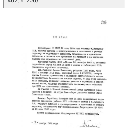
462, л. 206).