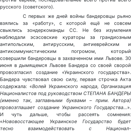
русского (советского).
С первых же дней войны бандеровцы рьяно
взялись за «работу», с которой ещё не совсем
свыклись зондеркоманды СС. Не без изумления
наблюдали эсэсовские кураторы за грандиозным
антипольским, антирусским, антиеврейским и
антикоммунистическим погромом, который
совершили бандеровцы в захваченном ими Львове. 30
июня в дымящемся Львове Бандера со своей сворой
провозгласил создание «Украинского государства».
Бандера чувствовал свою силу, первая строчка Акта
содержала: «
Волей Украинского народа, Организация
Националистов под руководством СТЕПАНА БАНДЕРЫ
(именно так, заглавными буквами – прим. Автора)
провозглашает создание Украинского Государства…
».
И чуть дальше, чтобы рассеять сомнения:
«
Нововосстающее Украинское Государство будет
тесно взаимодействовать с Национал-