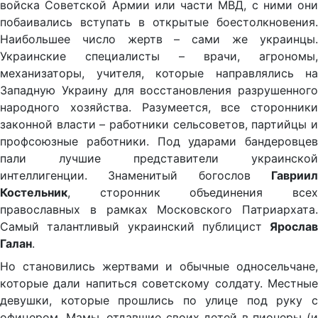
войска Советской Армии или части МВД, с ними они
побаивались вступать в открытые боестолкновения.
Наибольшее число жертв – сами же украинцы.
Украинские специалисты – врачи, агрономы,
механизаторы, учителя, которые направлялись на
Западную Украину для восстановления разрушенного
народного хозяйства. Разумеется, все сторонники
законной власти – работники сельсоветов, партийцы и
профсоюзные работники. Под ударами бандеровцев
пали лучшие представители украинской
интеллигенции. Знаменитый богослов
Гавриил
Костельник
, сторонник объединения всех
православных в рамках Московского Патриархата.
Самый талантливый украинский публицист
Ярослав
Галан
.
Но становились жертвами и обычные односельчане,
которые дали напиться советскому солдату. Местные
девушки, которые прошлись по улице под руку с
офицером. Мамы, отдавшие своих детей в пионеры (и