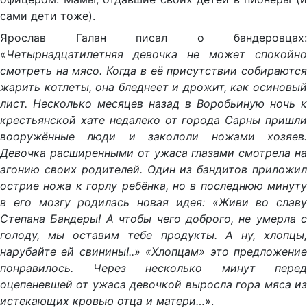
сами дети тоже).
Ярослав Галан писал о бандеровцах:
«
Четырнадцатилетняя девочка не может спокойно
смотреть на мясо. Когда в её присутствии собираются
жарить котлеты, она бледнеет и дрожит, как осиновый
лист. Несколько месяцев назад в Воробьиную ночь к
крестьянской хате недалеко от города Сарны пришли
вооружённые люди и закололи ножами хозяев.
Девочка расширенными от ужаса глазами смотрела на
агонию своих родителей. Один из бандитов приложил
острие ножа к горлу ребёнка, но в последнюю минуту
в его мозгу родилась новая идея: «Живи во славу
Степана Бандеры! А чтобы чего доброго, не умерла с
голоду, мы оставим тебе продукты. А ну, хлопцы,
нарубайте ей свинины!..» «Хлопцам» это предложение
понравилось. Через несколько минут перед
оцепеневшей от ужаса девочкой выросла гора мяса из
истекающих кровью отца и матери…
».