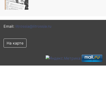
Email:
litrossia@litrossia.ru
На карте