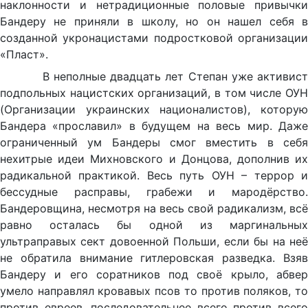
наклонности и нетрадиционные половые привычки
Бандеру не приняли в школу, но он нашел себя в
созданной укронацистами подростковой организации
«Пласт».
В неполные двадцать лет Степан уже активист
подпольных нацистских организаций, в том числе ОУН
(Организации украинских националистов), которую
Бандера «прославил» в будущем на весь мир. Даже
ограниченный ум Бандеры смог вместить в себя
нехитрые идеи Михновского и Донцова, дополнив их
радикальной практикой. Весь путь ОУН – террор и
бессудные расправы, грабежи и мародёрство.
Бандеровщина, несмотря на весь свой радикализм, всё
равно осталась бы одной из маргинальных
ультраправых сект довоенной Польши, если бы на неё
не обратила внимание гитлеровская разведка. Взяв
Бандеру и его соратников под своё крыло, абвер
умело направлял кровавых псов то против поляков, то
против евреев, последовательнее всего против всего