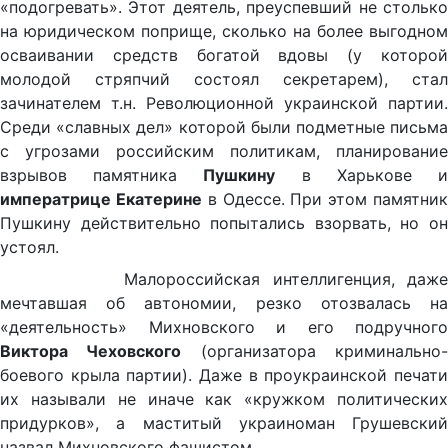
«подогревать». Этот деятель, преуспевший не столько
на юридическом поприще, сколько на более выгодном
осваивании средств богатой вдовы (у которой
молодой стряпчий состоял секретарем), стал
зачинателем т.н. Революционной украинской партии.
Среди «славных дел» которой были подметные письма
с угрозами российским политикам, планирование
взрывов памятника
Пушкину
в Харькове 
императрице Екатерине
в Одессе. При этом памятни
Пушкину действительно попытались взорвать, но он
устоял.
Малороссийская интеллигенция, даже
мечтавшая об автономии, резко отозвалась на
«деятельность» Михновского и его подручного
Виктора Чеховского
(организатора криминально
боевого крыла партии). Даже в проукраинской печати
их называли не иначе как «кружком политических
придурков», а маститый украиноман Грушевский
назвал Михновского фашистом.