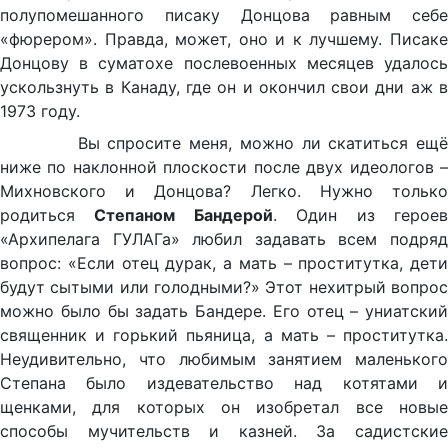
полупомешанного писаку Донцова равным себе
«фюрером». Правда, может, оно и к лучшему. Писаке
Донцову в суматохе послевоенных месяцев удалось
ускользнуть в Канаду, где он и окончил свои дни аж в
1973 году.
Вы спросите меня, можно ли скатиться ещё
ниже по наклонной плоскости после двух идеологов –
Михновского и Донцова? Легко. Нужно только
родиться
Степаном Бандерой
. Один из герое
«Архипелага ГУЛАГа» любил задавать всем подряд
вопрос: «Если отец дурак, а мать – проститутка, дети
будут сытыми или голодными?» Этот нехитрый вопрос
можно было бы задать Бандере. Его отец – униатский
священник и горький пьяница, а мать – проститутка.
Неудивительно, что любимым занятием маленького
Степана было издевательство над котятами и
щенками, для которых он изобретал все новые
способы мучительств и казней. За садистские