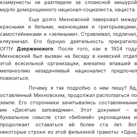
коммунисты не разглядели за словесной мишурой
мурло доморощенного национал-социалиста, нациста.
Еще долго Михновский лавировал между
красными и белыми, махновцами и григорьевцами,
самостийниками и «зелеными». Стравливал, подличал,
кляузничал. Его бурную деятельность прекратило
ОГПУ
Дзержинского
. После того, как в 1924 году
Михновский был вызван на беседу в киевский отдел
этой всесильной организации, внезапно впавший в
меланхолию незадачливый националист предпочел
повеситься.
Почему я так подробно о нем пишу? Яд,
оставленный Михновским, продолжал расползаться по
земле. Его сторонники зачитывались составленными
им «Десятью заповедями». Этот документ – в
буквальном смысле стал «библией» укронацизма и
продолжает оставаться ей более ста лет. Вот
некоторые строки из этой филькиной грамоты: «
Одна,