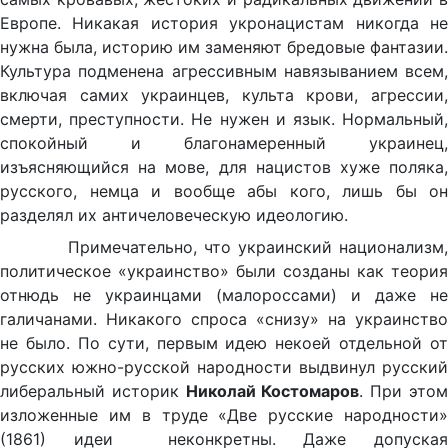
Европе. Никакая история укронацистам никогда не
нужна была, историю им заменяют бредовые фантазии.
Культура подменена агрессивным навязыванием всем,
включая самих украинцев, культа крови, агрессии,
смерти, преступности. Не нужен и язык. Нормальный,
спокойный и благонамеренный украинец,
изъясняющийся на мове, для нацистов хуже поляка,
русского, немца и вообще абы кого, лишь бы он
разделял их античеловеческую идеологию.
Примечательно, что украинский национализм,
политическое «украинство» были созданы как теория
отнюдь не украинцами (малороссами) и даже не
галичанами. Никакого спроса «снизу» на украинство
не было. По сути, первым идею некоей отдельной от
русских южно-русской народности выдвинул русский
либеральный историк
Николай Костомаров
. При это
изложенные им в труде «Две русские народности»
(1861) идеи неконкретны. Даже допуская