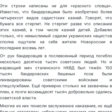
Эти строки написаны не для «красного словца».
Известно, что бандеровцами было изобретено более
четырехсот видов садистских казней. Говорят, что
бумага все стерпит. Не стерпит разве что описание
этих казней, в том числе казней детей. Добавлю
только, что немыслимый садизм украинских нацистов
сполна ощутили на себе жители Новороссии в
последние восемь лет.
От рук бандеровцев в послевоенный период погибло
несколько десятков тысяч советских людей. Но и
карающий меч сталинского НКВД был тяжёл. 150
тысяч бандеровских бешеных псов были
ликвидированы советскими войсками и
спецслужбами. Ещё примерно столько же захвачены в
плен, а почти восемьдесят тысяч добровольно сдались
советской власти.
Многие из них понесли заслуженное наказание, но ещё
больше отделались небольшими сроками или просто