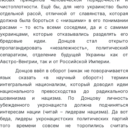
чистоплотности. Ещё бы, для него украинство было
отдельной расой, отличной от славянства, которая
должна была бороться с «низшими» в его понимании
расами – то есть всеми соседями, да и с самими
украинцами, которые отказывались разделять его
бредовые идеи. Донцов стал открыто
пропагандировать «незалежность», политический
сепаратизм, отделение будущей Украины как от
Австро-Венгрии, так и от Российской Империи.
Донцов ввёл в оборот (никак не поворачивается
язык сказать «в научный оборот») термин
интегральный национализм, который доводил идеи
национального превосходства до радикального
шовинизма и нацизма. По Донцову личность
убежденного укронациста должна подчиняться
интересам нации (читай – лидерам нацизма). Да вот
беда, лидеры укронацистских политических партий
того времени совсем не торопились считать