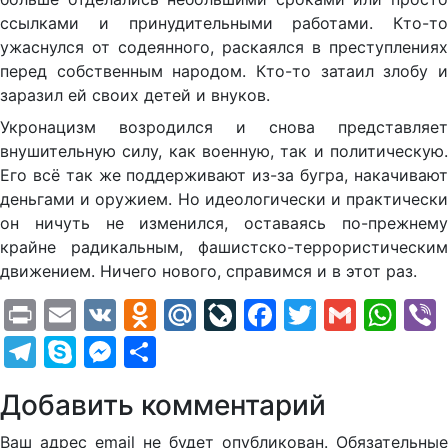
ссылками и принудительными работами. Кто-то
ужаснулся от содеянного, раскаялся в преступлениях
перед собственным народом. Кто-то затаил злобу и
заразил ей своих детей и внуков.
Укронацизм возродился и снова представляет
внушительную силу, как военную, так и политическую.
Его всё так же поддерживают из-за бугра, накачивают
деньгами и оружием. Но идеологически и практически
он ничуть не изменился, оставаясь по-прежнему
крайне радикальным, фашистско-террористическим
движением. Ничего нового, справимся и в этот раз.
Print
Email
VK
Odnoklassniki
Mail.Ru
LiveJournal
Facebook
Twitter
Gmail
Wh
Telegram
Skype
Messenger
Отправить
Добавить комментарий
Ваш адрес email не будет опубликован.
Обязательные