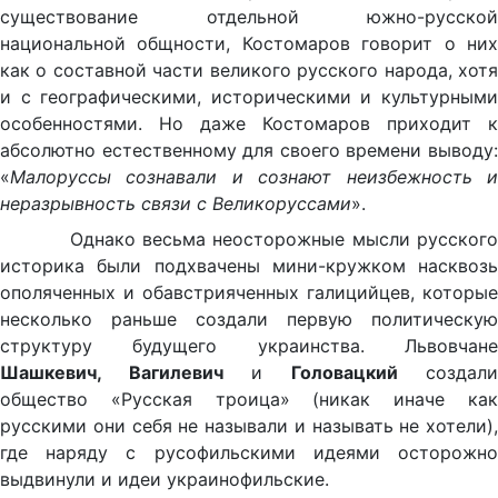
существование отдельной южно-русской
национальной общности, Костомаров говорит о них
как о составной части великого русского народа, хотя
и с географическими, историческими и культурными
особенностями. Но даже Костомаров приходит к
абсолютно естественному для своего времени выводу:
«
Малоруссы сознавали и сознают неизбежность и
неразрывность связи с Великоруссами
».
Однако весьма неосторожные мысли русского
историка были подхвачены мини-кружком насквозь
ополяченных и обавстрияченных галицийцев, которые
несколько раньше создали первую политическую
структуру будущего украинства. Львовчане
Шашкевич, Вагилевич
и
Головацкий
создали
общество «Русская троица» (никак иначе как
русскими они себя не называли и называть не хотели),
где наряду с русофильскими идеями осторожно
выдвинули и идеи украинофильские.