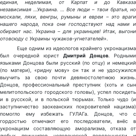
единая, неделимая, от Карпат и до Кавказа
независимая …Украина. … Все люди – твои братья, но
москали, ляхи, венгры, румыны и евреи – это враги
нашего народа, пока они господствуют над нами и
обирают нас. Украина – для украинцев! Итак, выгони
отовсюду с Украины чужаков-угнетателей
».
Еще одним из идеологов крайнего укронацизма
был очередной юрист
Дмитрий Донцов
. Родным
языками Донцова были русский (по отцу) и немецкий
(по матери), «ридну мову» он так и не удосужился
выучить за свою почти девяностолетнюю жизнь.
Донцов, профессиональный преступник (хоть и сын
мелитопольского городского головы), успел посидеть
и в русской, и в польской тюрьмах. Только чудо (и
заступничество заокеанских покровителей нацизма)
помогло ему избежать ГУЛАГа. Донцов, что с
гордостью отмечают его последователи, внёс в
укронацизм составляющую аморализма, отказа от
любых принципов человеческой порядочности и