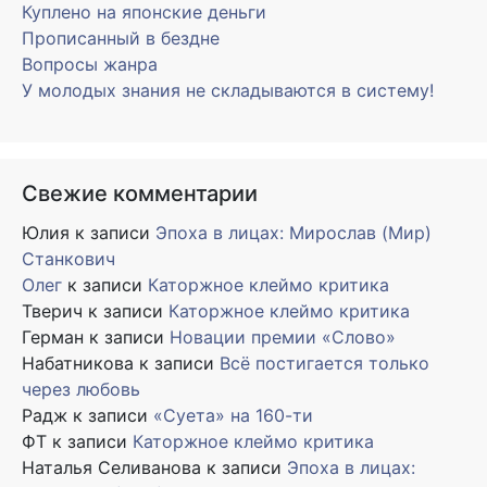
Куплено на японские деньги
Прописанный в бездне
Вопросы жанра
У молодых знания не складываются в систему!
Свежие комментарии
Юлия
к записи
Эпоха в лицах: Мирослав (Мир)
Станкович
Олег
к записи
Каторжное клеймо критика
Тверич
к записи
Каторжное клеймо критика
Герман
к записи
Новации премии «Слово»
Набатникова
к записи
Всё постигается только
через любовь
Радж
к записи
«Суета» на 160-ти
ФТ
к записи
Каторжное клеймо критика
Наталья Селиванова
к записи
Эпоха в лицах: