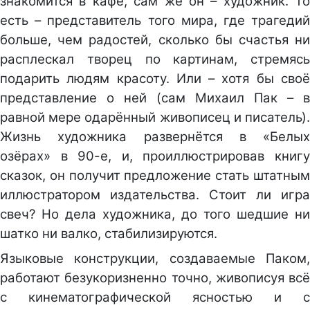
знакомится в кафе, сам же он – художник. То
есть – представитель того мира, где трагедий
больше, чем радостей, сколько бы счастья ни
расплескал творец по картинам, стремясь
подарить людям красоту. Или – хотя бы своё
представление о ней (сам Михаил Пак – в
равной мере одарённый живописец и писатель).
Жизнь художника развернётся в «Белых
озёрах» в 90-е, и, проиллюстрировав книгу
сказок, он получит предложение стать штатным
иллюстратором издательства. Стоит ли игра
свеч? Но дела художника, до того шедшие ни
шатко ни валко, стабилизируются.
Языковые конструкции, создаваемые Паком,
работают безукоризненно точно, живописуя всё
с кинематографической ясностью и с