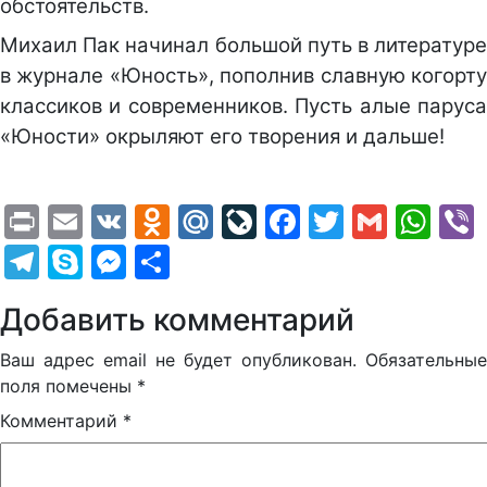
обстоятельств.
Михаил Пак начинал большой путь в литературе
в журнале «Юность», пополнив славную когорту
классиков и современников. Пусть алые паруса
«Юности» окрыляют его творения и дальше!
Print
Email
VK
Odnoklassniki
Mail.Ru
LiveJournal
Facebook
Twitter
Gmail
Wh
Telegram
Skype
Messenger
Отправить
Добавить комментарий
Ваш адрес email не будет опубликован.
Обязательные
поля помечены
*
Комментарий
*