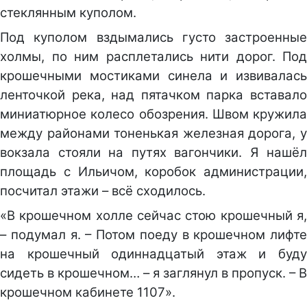
стеклянным куполом.
Под куполом вздымались густо застроенные
холмы, по ним расплетались нити дорог. Под
крошечными мостиками синела и извивалась
ленточкой река, над пятачком парка вставало
миниатюрное колесо обозрения. Швом кружила
между районами тоненькая железная дорога, у
вокзала стояли на путях вагончики. Я нашёл
площадь с Ильичом, коробок администрации,
посчитал этажи – всё сходилось.
«В крошечном холле сейчас стою крошечный я,
– подумал я. – Потом поеду в крошечном лифте
на крошечный одиннадцатый этаж и буду
сидеть в крошечном… – я заглянул в пропуск. – В
крошечном кабинете 1107».