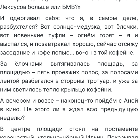
Лексусов больше или БМВ?»
И одёргивал себя: что я, в самом деле,
разбухтелся? Вот солнце-медузка, вот ёлочки,
вот новенькие туфли – огнём горят – я и
выспался, и позавтракал хорошо, сейчас отсижу
заседание и кофе попью… во-он в той кофейне.
За ёлочками вытягивалась площадь, за
площадью – пять проезжих полос, за полосами
лентой разбегался в стороны тротуар, и уже за
ним светилось тепло крыльцо кофейни.
А вечером и вовсе – наконец-то пойдём с Аней
в кино. Не этого ли я ждал всю предыдущую
неделю?
В центре площади стоял на постаменте
коренастый, угольно-чёрный Ильич. Показывал