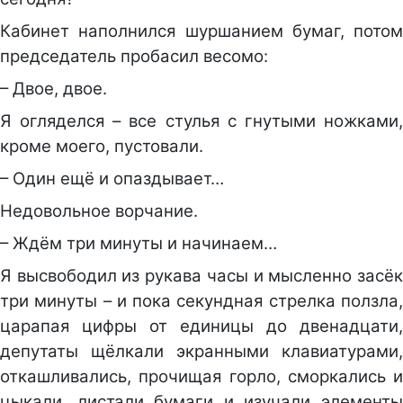
Кабинет наполнился шуршанием бумаг, потом
председатель пробасил весомо:
– Двое, двое.
Я огляделся – все стулья с гнутыми ножками,
кроме моего, пустовали.
– Один ещё и опаздывает…
Недовольное ворчание.
– Ждём три минуты и начинаем…
Я высвободил из рукава часы и мысленно засёк
три минуты – и пока секундная стрелка ползла,
царапая цифры от единицы до двенадцати,
депутаты щёлкали экранными клавиатурами,
откашливались, прочищая горло, сморкались и
цыкали, листали бумаги и изучали элементы