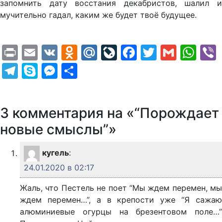
запомнить дату восстания декабристов, шалил и
мучительно гадал, каким же будет твоё будущее.
Print
Email
VK
Odnoklassniki
Mail.Ru
LiveJournal
Facebook
Twitter
Gmail
Wh
Telegram
Skype
Messenger
Отправить
3 комментария на «“Порождает
новые смыслы”»
кугель
:
24.01.2020 в 02:17
Жаль, что Пестель не поет “Мы ждем перемен, мы
ждем перемен…”, а в крепости уже “Я сажаю
алюминиевые огурцы на брезентовом поле…”