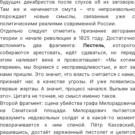
будущих декабристов после слухов об их заговоре.
Там же и начинается смута – что непроизвольно
порождает новые смыслы, связанные уже с
политическими реалиями современной России.
Отдельно следует отметить признание авторами
теории о начале революции в 1825 году. Достаточно
вспомнить два фрагмента:
Пестель
, которого
собираются арестовать, идёт сдаваться, но перед
этим наливает вина и провозглашает: «Мы хотим
перемен, мы боремся с несправедливостью, и вот за
нами пришли. Это значит, что власть считается с нами,
признаёт нас в качестве угрозы. И уже появились
первые жертвы. А значит, процесс начался. Выпьем за
это». Цитата не точная, но смысл именно таков.
Второй фрагмент: сцена убийства графа Милорадовича
на Сенатской площади. Милорадович пытается
вразумить недовольных солдат и в какой-то момент
поворачивается к ним спиной. Пётр Каховский,
решившись, достаёт заряженный пистолет и целится