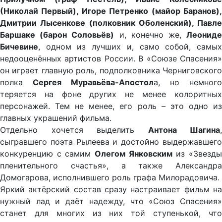
(Николай Первый), Игоре Петренко (майор Баранов),
Дмитрии Лысенкове (полковник Оболенский), Павле
Баршаке (барон Соловьёв)
и, конечно же,
Леонид
Бичевине
, одном из лучших и, само собой, самых
недооценённых артистов России. В «Союзе Спасения»
он играет главную роль, подполковника Черниговского
полка
Сергея Муравьёва-Апостол
а, но немного
теряется на фоне других не менее колоритных
персонажей. Тем не менее, его роль – это одно из
главных украшений фильма.
Отдельно хочется выделить
Антона Шагина
,
сыгравшего поэта Рылеева и достойно выдержавшего
конкуренцию с самим
Олегом Янковским
из «Звезд
пленительного счастья», а также Александра
Домогарова, исполнившего роль графа Милорадовича.
Яркий актёрский состав сразу настраивает фильм на
нужный лад и даёт надежду, что «Союз Спасения»
станет для многих из них той ступенькой, что