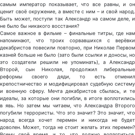
самым император показывает, что все равны, и он
ценит своё окружение, а вместе с ним – и свой народ.
Быть может, поступи так Александр на самом деле, и
не было бы никакого восстания?
Самое важное в фильме – финальные титры, где нам
напоминают, что троих сорвавшихся с верёвки
декабристов повесили повторно, при Николае Первом
казней больше не было (зато были ссылки и доносы, но
это создатели решили не упоминать), а Александр
Второй, сын Николая, продолжил либеральные
реформы своего дяди, то есть отменил
крепостничество и модифицировал судебную систему
и военную сферу. Мечта декабристов сбылась, и те
идеалы, за которые они погибли, в итоге воплотились
в явь. Но затем мы читаем, что Александра Второго
погубили террористы. Что это значит? Это значит, что
народ всегда хочет перемен и никогда не будет
доволен. Может, тогда не стоит желать этих перемен?
Всему своё время, и то, что должно воплотиться,