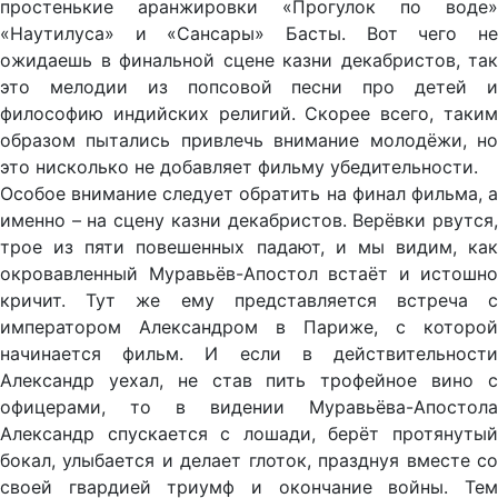
простенькие аранжировки «Прогулок по воде»
«Наутилуса» и «Сансары» Басты. Вот чего не
ожидаешь в финальной сцене казни декабристов, так
это мелодии из попсовой песни про детей и
философию индийских религий. Скорее всего, таким
образом пытались привлечь внимание молодёжи, но
это нисколько не добавляет фильму убедительности.
Особое внимание следует обратить на финал фильма, а
именно – на сцену казни декабристов. Верёвки рвутся,
трое из пяти повешенных падают, и мы видим, как
окровавленный Муравьёв-Апостол встаёт и истошно
кричит. Тут же ему представляется встреча с
императором Александром в Париже, с которой
начинается фильм. И если в действительности
Александр уехал, не став пить трофейное вино с
офицерами, то в видении Муравьёва-Апостола
Александр спускается с лошади, берёт протянутый
бокал, улыбается и делает глоток, празднуя вместе со
своей гвардией триумф и окончание войны. Тем