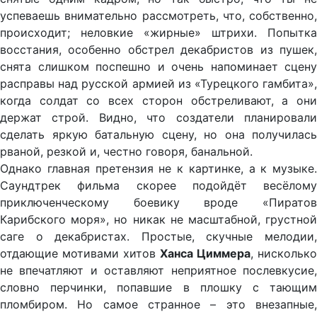
успеваешь внимательно рассмотреть, что, собственно,
происходит; неловкие «жирные» штрихи. Попытка
восстания, особенно обстрел декабристов из пушек,
снята слишком поспешно и очень напоминает сцену
расправы над русской армией из «Турецкого гамбита»,
когда солдат со всех сторон обстреливают, а они
держат строй. Видно, что создатели планировали
сделать яркую батальную сцену, но она получилась
рваной, резкой и, честно говоря, банальной.
Однако главная претензия не к картинке, а к музыке.
Саундтрек фильма скорее подойдёт весёлому
приключенческому боевику вроде «Пиратов
Карибского моря», но никак не масштабной, грустной
саге о декабристах. Простые, скучные мелодии,
отдающие мотивами хитов
Ханса Циммера
, нисколько
не впечатляют и оставляют неприятное послевкусие,
словно перчинки, попавшие в плошку с тающим
пломбиром. Но самое странное – это внезапные,