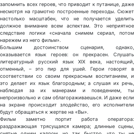
запомнить всех героев, что приводит к путанице, даже
несмотря на грамотно построенные переходы. Сюжет
настолько масштабен, что не получается уделить
должное внимание всем аспектам. Это неприятное
следствие логики «сначала снимем сериал, потом
нарежем из него фильм».
Большим достоинством сценария, однако,
оказывается язык героев: он прекрасен. Слушать
литературный русский язык XIX века, настоящий,
отменный, – это пир для ушей. Герои говорят в
соответствии со своим прекрасным воспитанием, и
это делает их язык благородным; а слушая их речь,
наблюдая за их манерами и поведением, ты
непроизвольно и сам облагораживаешься. И даже если
на экране происходит злодейство, его исполнители
будут обращаться к жертве на «Вы».
Фильм заметно портит работа оператора:
раздражающая трясущаяся камера; длинные сцены,
снятые одним кадром, но так быстро, что ты не