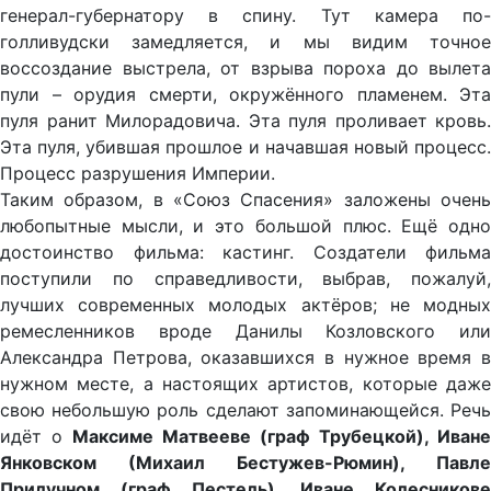
генерал-губернатору в спину. Тут камера по-
голливудски замедляется, и мы видим точное
воссоздание выстрела, от взрыва пороха до вылета
пули – орудия смерти, окружённого пламенем. Эта
пуля ранит Милорадовича. Эта пуля проливает кровь.
Эта пуля, убившая прошлое и начавшая новый процесс.
Процесс разрушения Империи.
Таким образом, в «Союз Спасения» заложены очень
любопытные мысли, и это большой плюс. Ещё одно
достоинство фильма: кастинг. Создатели фильма
поступили по справедливости, выбрав, пожалуй,
лучших современных молодых актёров; не модных
ремесленников вроде Данилы Козловского или
Александра Петрова, оказавшихся в нужное время в
нужном месте, а настоящих артистов, которые даже
свою небольшую роль сделают запоминающейся. Речь
идёт о
Максиме Матвееве (граф Трубецкой), Иване
Янковском (Михаил Бестужев-Рюмин), Павле
Прилучном (граф Пестель), Иване Колесникове