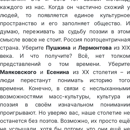
каждого из нас. Когда он частично схожий у
людей, то появляется единое культурное
пространство и его заполняет общество. И
думаю, переживать за судьбу поэзии в этом
смысле вовсе не стоит. Россия поэтоцентричная
страна. Уберите
Пушкина
и
Лермонтова
из XI
века. И что получите? Всё, нет толком
представлений о том времени. Уберите
Маяковского
и
Есенина
из XX столетия – 
люди перестанут понимать историю того
времени. Конечно, в связи с неслыханными
возможностями масс-культуры, культура и
поэзия в своём изначальном понимании
проигрывают. Но уверяю вас, наше столетие не
останется без поэтов. Возможно, их просто ещё
не услышали, хотя бы потому, что они ещё не