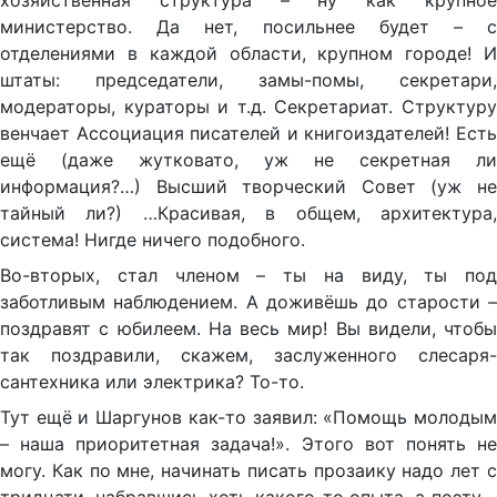
хозяйственная структура – ну как крупное
министерство. Да нет, посильнее будет – с
отделениями в каждой области, крупном городе! И
штаты: председатели, замы-помы, секретари,
модераторы, кураторы и т.д. Секретариат. Структуру
венчает Ассоциация писателей и книгоиздателей! Есть
ещё (даже жутковато, уж не секретная ли
информация?…) Высший творческий Совет (уж не
тайный ли?) …Красивая, в общем, архитектура,
система! Нигде ничего подобного.
Во-вторых, стал членом – ты на виду, ты под
заботливым наблюдением. А доживёшь до старости –
поздравят с юбилеем. На весь мир! Вы видели, чтобы
так поздравили, скажем, заслуженного слесаря-
сантехника или электрика? То-то.
Тут ещё и Шаргунов как-то заявил: «Помощь молодым
– наша приоритетная задача!». Этого вот понять не
могу. Как по мне, начинать писать прозаику надо лет с