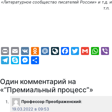
«Литературное сообщество писателей России» и т.д. и
т.п.
Print
Email
VK
Odnoklassniki
Mail.Ru
LiveJournal
Facebook
Twitter
Gmail
Wh
Telegram
Skype
Messenger
Отправить
Один комментарий на
«“Премиальный процесс”»
Профессор Преображенский
:
19.03.2022 в 09:53