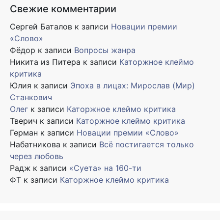
Свежие комментарии
Сергей Баталов
к записи
Новации премии
«Слово»
Фёдор
к записи
Вопросы жанра
Никита из Питера
к записи
Каторжное клеймо
критика
Юлия
к записи
Эпоха в лицах: Мирослав (Мир)
Станкович
Олег
к записи
Каторжное клеймо критика
Тверич
к записи
Каторжное клеймо критика
Герман
к записи
Новации премии «Слово»
Набатникова
к записи
Всё постигается только
через любовь
Радж
к записи
«Суета» на 160-ти
ФТ
к записи
Каторжное клеймо критика