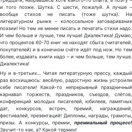
тридцати, набравшись хоть какого-то опыта, а поэту –
и того позже. Шутка. С шести, пожалуй. А лучше –
вообще стихов не писать (тоже шутка). На
литературном рынке – колоссальное затоваривание
поэзии! Но тем не менее писать и печатать стихи надо.
И чем больше и лучше, тем лучше! Диалектика! Думаю,
что процентов 60-70 книг не находят сбыта (читателей,
покупателей) и в конечном счёте идёт под нож. Но тем
более, издавать книги надо – и чем больше, тем лучше.
Диалектика!
Ну и в-третьих… Читая литературную прессу, каждый
раз восхищаюсь: весёлую, радостную жизнь устроили
себе писатели! Какой-то непрерывный праздничный
карнавал торжеств, праздников, съездов, слётов,
конференций молодых писателей, юбилеев, памятных
дат, конкурсов, встреч, премий, награждений,
фестивалей, презентаций! Дипломы, награды, грамоты,
призы. А конкурсы, премии,
премиальный процесс
Звучит-то как, а? Какой термин!