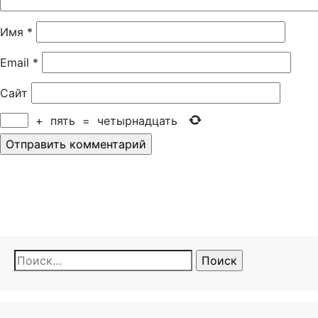
Имя
*
Email
*
Сайт
+
пять
=
четырнадцать
Найти: