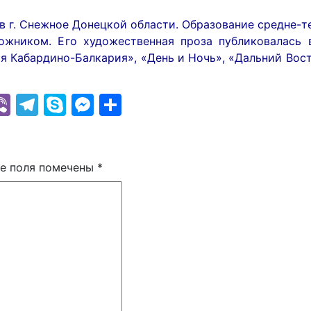
в г. Снежное Донецкой области. Образование средне-т
дожником. Его художественная проза публиковалась 
ая Кабардино-Балкария», «День и Ночь», «Дальний Вос
k
r
il
hatsApp
Viber
Telegram
Skype
Messenger
Отправить
е поля помечены
*