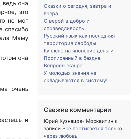
, ведь она
Сказки о сегодня, завтра и
рное, это
вчера
то не мог
С верой в добро и
справедливость
е спасибо
Русский язык как последняя
жала Маму
территория свободы
Куплено на японские деньги
 потом она
Прописанный в бездне
Вопросы жанра
У молодых знания не
складываются в систему!
ама очень
Свежие комментарии
растешь и
Юрий Кузнецов- Москвитин
к
записи
Всё постигается только
через любовь