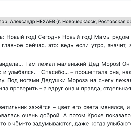
автор: Александр НЕХАЕВ (г. Новочеркасск, Ростовская о
а: Новый год! Сегодня Новый год! Мамы рядом 
лавное сейчас, это: ведь если утро, значит, 
 увидела… Там лежал маленький Дед Мороз! Он
 и улыбался. – Спасибо… – прошептала она, на
му. Под ногами Дедушки Мороза на снегу лежа
ила проверить – а вдруг она и правда, отдельна
ветильник зажёгся – цвет его света менялся, 
валась очень доброй. А потом Крохе показалос
сто о чём-то задумываются, даже когда улыбают