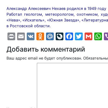
Александр Алексеевич Нехаев родился в 1949 году 
Работал геологом, метеорологом, охотником, ху
«Нева», «Искатель», «Южная Звезда», «Литературн
в Ростовской области.
Print
Email
VK
Odnoklassniki
Mail.Ru
LiveJournal
Faceboo
Twitte
Gma
W
Добавить комментарий
Ваш адрес email не будет опубликован.
Обязательны