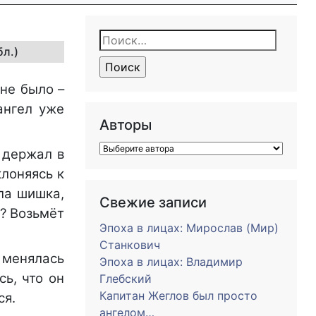
Найти:
бл.)
не было –
ангел уже
Авторы
 держал в
клоняясь к
ла шишка,
Свежие записи
я? Возьмёт
Эпоха в лицах: Мирослав (Мир)
Станкович
и менялась
Эпоха в лицах: Владимир
ь, что он
Глебский
Капитан Жеглов был просто
ся.
ангелом…