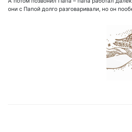
А потом позвонил Папа – папа работал далеко
они с Папой долго разговаривали, но он поо