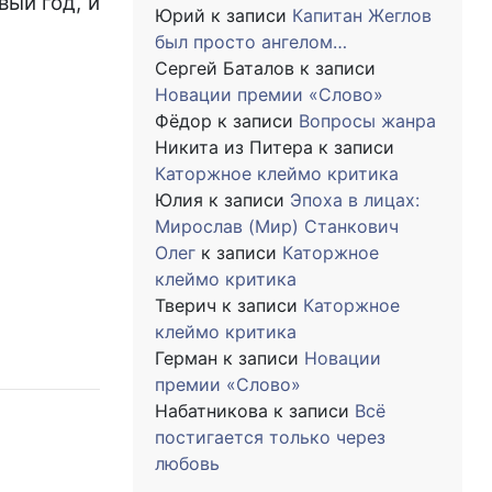
вый год, и
Юрий
к записи
Капитан Жеглов
был просто ангелом…
Сергей Баталов
к записи
Новации премии «Слово»
Фёдор
к записи
Вопросы жанра
Никита из Питера
к записи
Каторжное клеймо критика
Юлия
к записи
Эпоха в лицах:
Мирослав (Мир) Станкович
Олег
к записи
Каторжное
клеймо критика
Тверич
к записи
Каторжное
клеймо критика
Герман
к записи
Новации
премии «Слово»
Набатникова
к записи
Всё
постигается только через
любовь