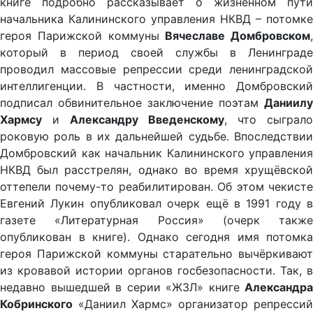
книге подробно рассказывает о жизненном пути
начальника Калининского управления НКВД – потомке
героя Парижской коммуны
Вячеславе Домбровском
,
который в период своей службы в Ленинграде
проводил массовые репрессии среди ленинградской
интеллигенции. В частности, именно Домбровский
подписал обвинительное заключение поэтам
Даниилу
Хармсу
и
Александру Введенскому
, что сыграло
роковую роль в их дальнейшей судьбе. Впоследствии
Домбровский как начальник Калининского управления
НКВД был расстрелян, однако во время хрущёвской
оттепели почему-то реабилитирован. Об этом чекисте
Евгений Лукин опубликовал очерк ещё в 1991 году в
газете «Литературная Россия» (очерк также
опубликован в книге). Однако сегодня имя потомка
героя Парижской коммуны старательно вычёркивают
из кровавой истории органов госбезопасности. Так, в
недавно вышедшей в серии «ЖЗЛ» книге
Александра
Кобринского
«Даниил Хармс» организатор репрессий