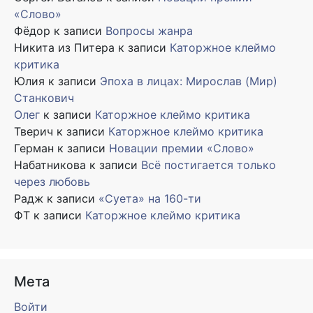
«Слово»
Фёдор
к записи
Вопросы жанра
Никита из Питера
к записи
Каторжное клеймо
критика
Юлия
к записи
Эпоха в лицах: Мирослав (Мир)
Станкович
Олег
к записи
Каторжное клеймо критика
Тверич
к записи
Каторжное клеймо критика
Герман
к записи
Новации премии «Слово»
Набатникова
к записи
Всё постигается только
через любовь
Радж
к записи
«Суета» на 160-ти
ФТ
к записи
Каторжное клеймо критика
Мета
Войти