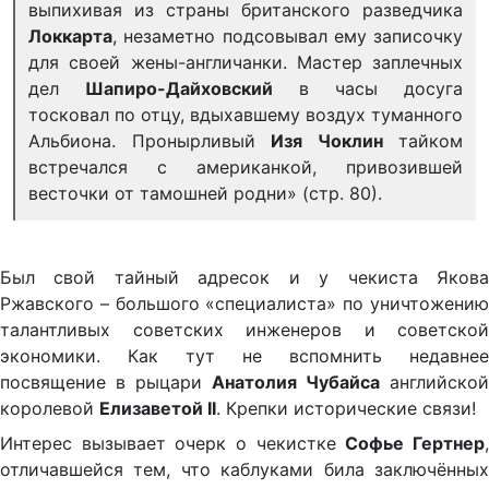
выпихивая из страны британского разведчика
Локкарта
, незаметно подсовывал ему записочку
для своей жены-англичанки. Мастер заплечных
дел
Шапиро-Дайховский
в часы досуга
тосковал по отцу, вдыхавшему воздух туманного
Альбиона. Пронырливый
Изя Чоклин
тайком
встречался с американкой, привозившей
весточки от тамошней родни» (стр. 80).
Был свой тайный адресок и у чекиста Якова
Ржавского – большого «специалиста» по уничтожению
талантливых советских инженеров и советской
экономики. Как тут не вспомнить недавнее
посвящение в рыцари
Анатолия Чубайса
английской
королевой
Елизаветой
II
. Крепки исторические связи!
Интерес вызывает очерк о чекистке
Софье Гертнер
отличавшейся тем, что каблуками била заключённых