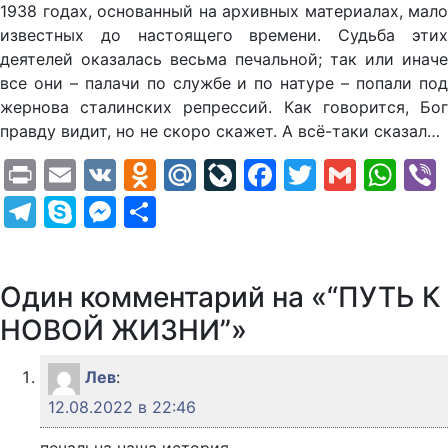
1938 годах, основанный на архивных материалах, мало
известных до настоящего времени. Судьба этих
деятелей оказалась весьма печальной; так или иначе
все они – палачи по службе и по натуре – попали под
жернова сталинских репрессий. Как говорится, Бог
правду видит, но не скоро скажет. А всё-таки сказал…
Print
Email
VK
Odnoklassniki
Mail.Ru
LiveJournal
Facebook
Twitter
Gmail
Wh
Telegram
Skype
Messenger
Отправить
Один комментарий на «“ПУТЬ К
НОВОЙ ЖИЗНИ”»
Лев
:
12.08.2022 в 22:46
печальна наша история