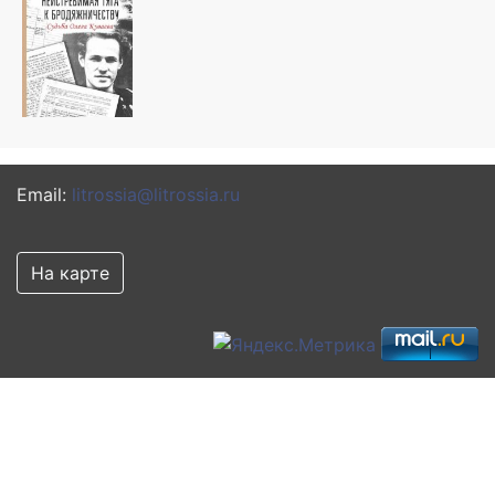
Email:
litrossia@litrossia.ru
На карте