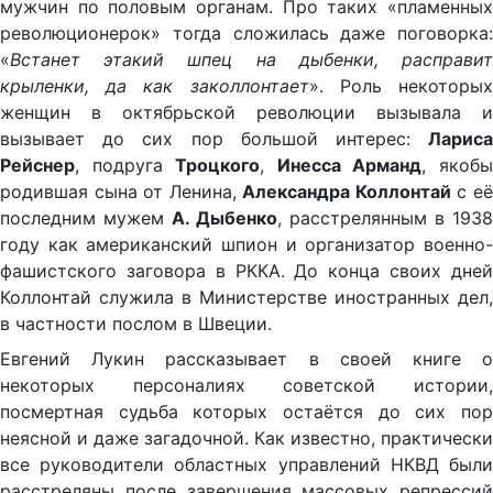
мужчин по половым органам. Про таких «пламенных
революционерок» тогда сложилась даже поговорка:
«
Встанет этакий шпец на дыбенки, расправит
крыленки, да как заколлонтает
». Роль некоторы
женщин в октябрьской революции вызывала и
вызывает до сих пор большой интерес:
Лариса
Рейснер
, подруга
Троцкого
,
Инесса Арманд
, якоб
родившая сына от Ленина,
Александра Коллонтай
с е
последним мужем
А. Дыбенко
, расстрелянным в 1938
году как американский шпион и организатор военно-
фашистского заговора в РККА. До конца своих дней
Коллонтай служила в Министерстве иностранных дел,
в частности послом в Швеции.
Евгений Лукин рассказывает в своей книге о
некоторых персоналиях советской истории,
посмертная судьба которых остаётся до сих пор
неясной и даже загадочной. Как известно, практически
все руководители областных управлений НКВД были
расстреляны после завершения массовых репрессий