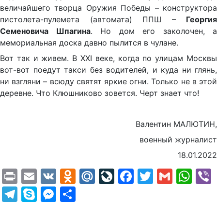
величайшего творца Оружия Победы – конструктора
пистолета-пулемета (автомата) ППШ –
Георгия
Семеновича Шпагина
. Но дом его заколочен, а
мемориальная доска давно пылится в чулане.
Вот так и живем. В XXI веке, когда по улицам Москвы
вот-вот поедут такси без водителей, и куда ни глянь,
ни взгляни – всюду святят яркие огни. Только не в этой
деревне. Что Клюшниково зовется. Черт знает что!
Валентин МАЛЮТИН,
военный журналист
18.01.2022
Print
Email
VK
Odnoklassniki
Mail.Ru
LiveJournal
Facebook
Twitter
Gmail
Wh
Telegram
Skype
Messenger
Отправить