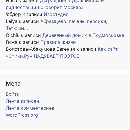
Инна
к записи
Деградация Гудошникова и
радиостанции «Говорит Москва»
Фёдор
к записи
Изостудия
Lelya
к записи
Абрамцево: печень, персики,
Тетюши…
Olchik
к записи
Деревянный домик в Подмосковье
Гижа
к записи
Правила жизни
Болотова-Абакумова Евгения
к записи
Как сайт
«Стихи.Ру» НАДУВАЕТ ПОЭТОВ
Мета
Войти
Лента записей
Лента комментариев
WordPress.org