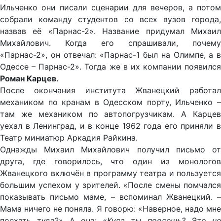
Ильченко они писали сценарии для вечеров, а потом
собрали команду студентов со всех вузов города,
назвав её «Парнас-2». Название придумал Михаил
Михайлович. Когда его спрашивали, почему
«Парнас-2», он отвечал: «Парнас-1 был на Олимпе, а в
Одессе – Парнас-2». Тогда же в их компании появился
Роман Карцев.
После окончания института Жванецкий работал
механиком по кранам в Одесском порту, Ильченко –
там же механиком по автопогрузчикам. А Карцев
уехал в Ленинград, и в конце 1962 года его приняли в
Театр миниатюр Аркадия Райкина.
Однажды Михаил Михайлович получил письмо от
друга, где говорилось, что один из монологов
Жванецкого включён в программу театра и пользуется
большим успехом у зрителей. «После смены помчался
показывать письмо маме, – вспоминал Жванецкий. –
Мама ничего не поняла. Я говорю: «Наверное, надо мне
поехать туда?» А она:
«Куда ты поедешь? Это не