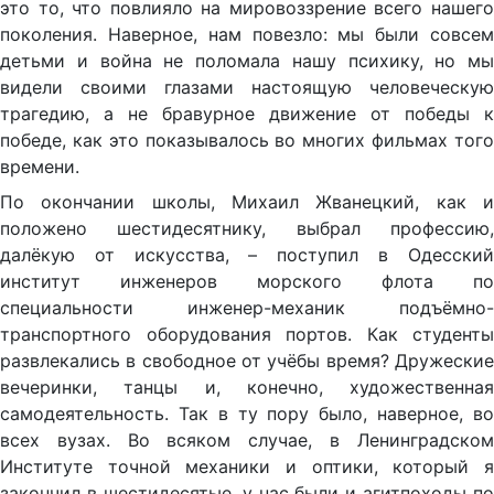
это то, что повлияло на мировоззрение всего нашего
поколения. Наверное, нам повезло: мы были совсем
детьми и война не поломала нашу психику, но мы
видели своими глазами настоящую человеческую
трагедию, а не бравурное движение от победы к
победе, как это показывалось во многих фильмах того
времени.
По окончании школы, Михаил Жванецкий, как и
положено шестидесятнику, выбрал профессию,
далёкую от искусства, – поступил в Одесский
институт инженеров морского флота по
специальности инженер-механик подъёмно-
транспортного оборудования портов. Как студенты
развлекались в свободное от учёбы время? Дружеские
вечеринки, танцы и, конечно, художественная
самодеятельность. Так в ту пору было, наверное, во
всех вузах. Во всяком случае, в Ленинградском
Институте точной механики и оптики, который я
закончил в шестидесятые, у нас были и агитпоходы по