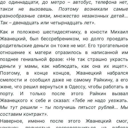
до одиннадцати, до метро – автобус, телефона нет,
такси не вызовешь. Поэтому возникали самые
разнообразные связи, множество незаконных детей…
Так – двенадцать или четырнадцать лет».
Как и положено шестидесятнику, в юности Михаил
Жванецкий, был бессребреником, но долго проедать
родительские деньги он тоже не мог. Его трогательное
отношение к матери отразилось в написанной им
позднее гениальной фразе: «Не так страшно украсть
деньги у мамы, как наблюдать, как она их ищет».
Поэтому, в конце концов, Жванецкий набрался
смелости и сообщил даже не самому Райкину, а его
жене, что решил вернуться в Одессу, чтобы работать в
порту. И только после этого Райкин вызвал
Жванецкого к себе и сказал:
«Тебе не надо уезжать.
Мы тут решили – ты получишь пятьсот рублей… Мы
составим контракт».
Наверное, именно после этого Жванецкий смог,
наконец, полностью сосредоточиться на работе