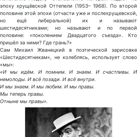
эпоху хрущёвской Оттепели (1953– 1968). По второй
половине этой эпохи (отчасти уже и послехрущевской,
но ещё либеральной) их и называют
шестидесятниками; но называют и по первой
половине: «поколением Двадцатого съезда». Кто
пришёл за ними? Где грань?»
Сам Михаил Жванецкий в поэтической зарисовке
«Шестидесятникам», не колеблясь, использует слово
«мы»:
«И мы идём. И помним. И знаем. И счастливы. И
немолоды. И всё позади. И всё внутри.
И мы знаем. И мы любим. И мы правы.
Мы теперь правы.
Отныне мы правы».