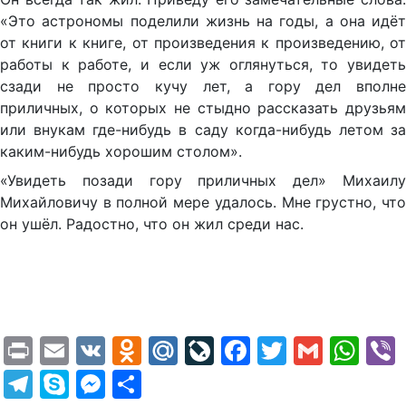
«Это астрономы поделили жизнь на годы, а она идёт
от книги к книге, от произведения к произведению, от
работы к работе, и если уж оглянуться, то увидеть
сзади не просто кучу лет, а гору дел вполне
приличных, о которых не стыдно рассказать друзьям
или внукам где-нибудь в саду когда-нибудь летом за
каким-нибудь хорошим столом».
«Увидеть позади гору приличных дел» Михаилу
Михайловичу в полной мере удалось. Мне грустно, что
он ушёл. Радостно, что он жил среди нас.
Print
Email
VK
Odnoklassniki
Mail.Ru
LiveJournal
Facebook
Twitter
Gmail
Wh
Telegram
Skype
Messenger
Отправить