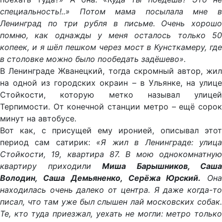
специальность!..» Потом мама посылала мне в
Ленинград по три рубля в письме. Очень хорошо
помню, как однажды у меня осталось только 50
копеек, и я шёл пешком через мост в Кунсткамеру, где
в столовке можно было пообедать задёшево».
В Ленинграде Жванецкий, тогда скромный автор, жил
на одной из городских окраин – в Ульянке, на улице
Стойкости, которую метко называл улицей
Терпимости. От конечной станции метро – ещё сорок
минут на автобусе.
Вот как, с присущей ему иронией, описывал этот
период сам сатирик:
«Я жил в Ленинграде: улиц
Стойкости, 19, квартира 87. В мою однокомнатную
квартиру приходили
Миша Барышников, Саша
Володин, Саша
Демьяненко, Серёжа Юрский.
Он
находилась очень далеко от центра. Я даже когда-то
писал, что там уже был слышен лай московских собак.
Те, кто туда приезжал, уехать не могли: метро только