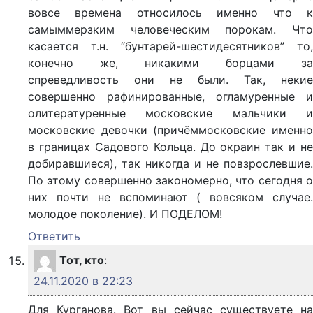
вовсе времена относилось именно что к
самыммерзким человеческим порокам. Что
касается т.н. “бунтарей-шестидесятников” то,
конечно же, никакими борцами за
спреведливость они не были. Так, некие
совершенно рафинированные, огламуренные и
олитературенные московские мальчики и
московские девочки (причёммосковские именно
в границах Садового Кольца. До окраин так и не
добиравшиеся), так никогда и не повзрослевшие.
По этому совершенно закономерно, что сегодня о
них почти не вспоминают ( вовсяком случае.
молодое поколение). И ПОДЕЛОМ!
Ответить
Тот, кто
:
24.11.2020 в 22:23
Для Курганова. Вот вы сейчас существуете на