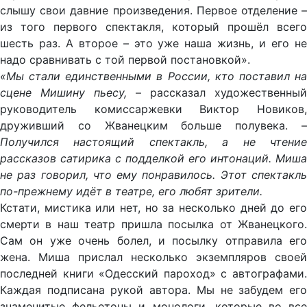
слышу свои давние произведения. Первое отделение –
из того первого спектакля, который прошёл всего
шесть раз. А второе – это уже наша жизнь, и его не
надо сравнивать с той первой постановкой».
«Мы стали единственными в России, кто поставил на
сцене Мишину пьесу,
– рассказал художественный
руководитель комиссаржевки Виктор Новиков,
друживший со Жванецким больше полувека. –
Получился настоящий спектакль, а не чтение
рассказов сатирика с подделкой его интонаций. Миша
не раз говорил, что ему понравилось. Этот спектакль
по-прежнему идёт в театре, его любят зрители.
Кстати, мистика или нет, но за несколько дней до его
смерти в наш театр пришла посылка от Жванецкого.
Сам он уже очень болел, и посылку отправила его
жена. Миша прислал несколько экземпляров своей
последней книги «Одесский пароход» с автографами.
Каждая подписана рукой автора. Мы не забудем его
знаменитые фельетоны и монологи, которые во все