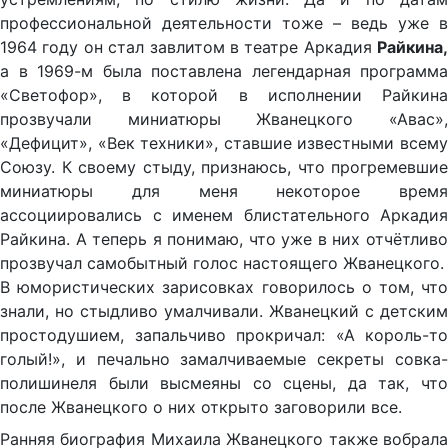
профессиональной деятельности тоже – ведь уже в
1964 году он стал завлитом в театре Аркадия
Райкина,
а в 1969-м была поставлена легендарная программа
«Светофор», в которой в исполнении Райкина
прозвучали миниатюры Жванецкого «Авас»,
«Дефицит», «Век техники», ставшие известными всему
Союзу. К своему стыду, признаюсь, что прогремевшие
миниатюры для меня некоторое время
ассоциировались с именем блистательного Аркадия
Райкина. А теперь я понимаю, что уже в них отчётливо
прозвучал самобытный голос настоящего Жванецкого.
В юмористических зарисовках говорилось о том, что
знали, но стыдливо умалчивали. Жванецкий с детским
простодушием, запальчиво прокричал: «А король-то
голый!», и печально замалчиваемые секреты совка-
полишинеля были высмеяны со сцены, да так, что
после Жванецкого о них открыто заговорили все.
Ранняя биография Михаила Жванецкого также вобрала