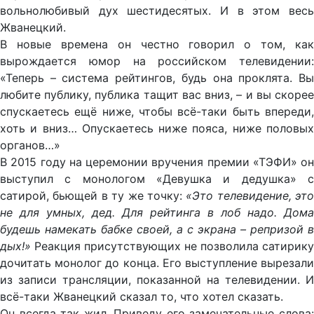
вольнолюбивый дух шестидесятых. И в этом весь
Жванецкий.
В новые времена он честно говорил о том, как
вырождается юмор на российском телевидении:
«Теперь – система рейтингов, будь она проклята. Вы
любите публику, публика тащит вас вниз, – и вы скорее
спускаетесь ещё ниже, чтобы всё-таки быть впереди,
хоть и вниз… Опускаетесь ниже пояса, ниже половых
органов…»
В 2015 году на церемонии вручения премии «ТЭФИ» он
выступил с монологом «Девушка и дедушка» с
сатирой, бьющей в ту же точку:
«Это телевидение, это
не для умных, дед. Для рейтинга в лоб надо. Дома
будешь намекать бабке своей, а с экрана – репризой в
дых!»
Реакция присутствующих не позволила сатирику
дочитать монолог до конца. Его выступление вырезали
из записи трансляции, показанной на телевидении. И
всё-таки Жванецкий сказал то, что хотел сказать.
Он всегда так жил. Приведу его замечательные слова: