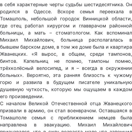
в себя характерные черты судьбы шестидесятника. Он
родился в Одессе. Вскоре семья переехала в
Томашполь, небольшой городок Винницкой области,
где отец работал хирургом и главврачом районной
больницы, а мать – стоматологом. Как вспоминал
Михаил Михайлович, больница располагалась в
бывшем барском доме, в том же доме была и квартира
Жванецких. «Я вырос, в общем, среди тампонов,
бинтов. Капельниц не помню, тампоны помню,
трёхколёсный велосипед, и я – всегда в окружении
больных». Вероятно, эта ранняя близость к чужому
горю и развила в будущем писателе уникальную
душевную чуткость, которую мы ощущаем в каждом
его произведении.
С началом Великой Отечественной отца Жванецкого
призвали в армию, он стал военврачом. Оставшаяся в
Томашполе семья с приближением немцев была
направлена в эвакуацию. Михаил Михайлович
признавался, что в силу возраста мало что запомнил