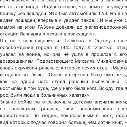
из того периода: «Единственное, что помню: я увидел
бричку без лошадей. Это был автомобиль, ГАЗ. Но я не
видел лошадей, впервые я увидел такое… И мы уже с
мамой на этом ГАЗоне доехали до железнодорожной
станции Вапнярка и уехали в эвакуацию».
Потом – возвращение из Ташкента в Одессу после
освобождения города в 1945 году. К счастью, отец
уцелел на войне, но она не ушла в прошлое с его
возвращением. Подрастающего Михаила Михайловича
вновь окружали раненые, которых лечил отец. «Много
и одноногих было… Очень интересно было смотреть,
как на одной ноге стоял раненый вылеченный, с
костылём в той руке, где у него была нога. Всюду, где я
рос, были люди в больничных халатах».
Знание войны по отрывочным детским впечатлениям,
по рассказам родных, чьи воспоминания ещё
кровоточили, по людям, покалеченным в боях, один
вид которых подчас говорил больше, чем сотни книг, –