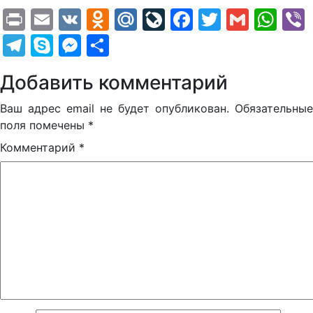
Print
Email
VK
Odnoklassniki
Mail.Ru
LiveJournal
Facebook
Twitter
Gmail
Wh
Telegram
Skype
Messenger
Отправить
Добавить комментарий
Ваш адрес email не будет опубликован.
Обязательные
поля помечены
*
Комментарий
*