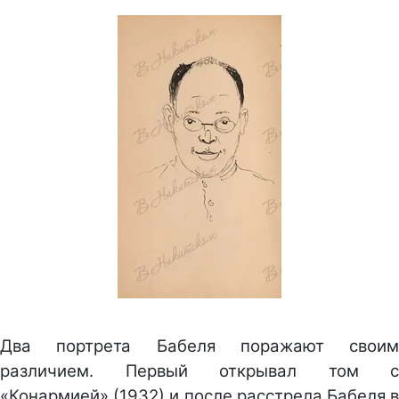
Два портрета Бабеля поражают своим
различием. Первый открывал том с
«Конармией» (1932) и после расстрела Бабеля в