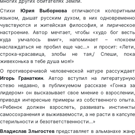
многих других обитателях Земли.
Стихи
Юрия Выборнова
отличаются колоритным
языком, дышат русским духом, в них одновременно
чувствуются и житейская философия, и лирическое
настроение. Автор мечтает, чтобы «худо бог весть
куда умчалось вмиг», напоминает – «покоем
наслаждаться не пробил еще час…» и просит: «Лети,
строка-красавица, злобы не тая,/ Спеши, пока
живехонька в тебе душа моя!»
О противоречивой человеческой натуре рассуждает
Игорь Гранаткин
. Автор вступил на литературну
стезю недавно, в публикуемом рассказе «Гонка за
лидером» он высказывает свое мнение о взрослении,
приводя интересные примеры из собственного опыта.
«Ребенок должен взрослеть, развивать инстинкты
самосохранения и выживаемости, а не расти в капсуле
стерильности и безответственности…»
Владислав Злыгостев
представляет в альманахе жанр