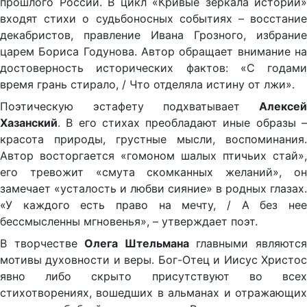
прошлого России. В цикл «Кривые зеркала истории»
входят стихи о судьбоносных событиях – восстание
декабристов, правление Ивана Грозного, избрание
царем Бориса Годунова. Автор обращает внимание на
достоверность исторических фактов: «С годами
время грань стирало, / Что отделяла истину от лжи».
Поэтическую эстафету подхватывает
Алексе
Хазанский
. В его стихах преобладают иные образы –
красота природы, грустные мысли, воспоминания.
Автор восторгается «гомоном шалых птичьих стай»,
его тревожит «смута скомканных желаний», он
замечает «усталость и любви сияние» в родных глазах.
«У каждого есть право на мечту, / А без нее
бессмысленны мгновенья», – утверждает поэт.
В творчестве
Олега Штельмана
главными являются
мотивы духовности и веры. Бог-Отец и Иисус Христос
явно либо скрыто присутствуют во всех
стихотворениях, вошедших в альманах и отражающих