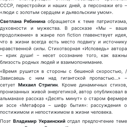
СССР, перестройки и наших дней, а персонажи его –
«люди с золотым сердцем и дьявольским умом».
Светлана Рябинина
обращается к теме патриотизма
духовности и мужества. В рассказе «Мы – ваше
продолжение» в жанре non fiction главенствует идея,
что в жизни всегда есть место подвигу и источнику
нравственной силы. Стихотворная «Исповедь» автора
– крик души! – несет осознание того, как важны
близость родных людей и взаимопонимание.
«Время рушится в стороны с бешеной скоростью, /
Зависаешь с ним над гигантской пропастью…» –
сетует
Михаил Стригин
. Кроме динамичных стихов
пронизанных живой энергетикой, автор опубликовал в
альманахе рассказ «Десять минут» о старом фермере
и эссе «Метафора – шифр бытия»: рассуждения о
постижимом и непостижимом в жизни человека.
Поэт
Владимир Украинский
отдал предпочтение тем