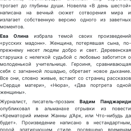
трогает до глубины души. Новелла «В день шестой»
написана на вечный сюжет сотворения мира и
излагает собственную версию одного из заветных
моментов.
Ева Олина
избрала темой своих произведени
«русских мадонн». Женщина, потерявшая сына, по-
прежнему несет людям добро и свет. Деревенская
старушка с нелегкой судьбой с любовью заботится о
молоденькой учительнице. Героиня, сравнивающая
себя с загнанной лошадью, обретает новое дыхание.
Все они, словно живые, встают со страниц рассказов
«Сердце матери», «Нюра», «Два портрета одной
женщины».
Журналист, писатель-прозаик
Вадим Панджарид
опубликовал в альманахе отрывки из повести
«Крематорий имени Жанны д’Арк, или Что-нибудь да
будет». Произведение написано в нестандартным,
порой эпатирующем стиле, посвящено временам