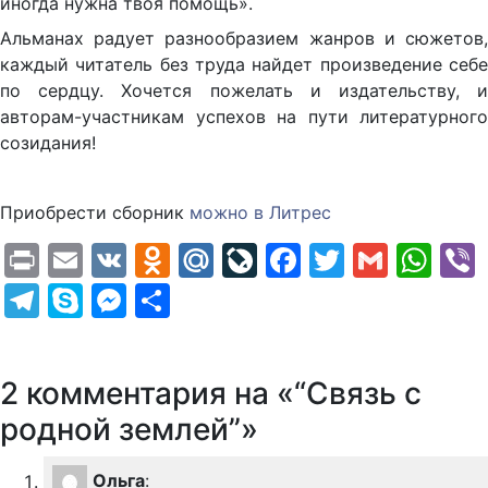
иногда нужна твоя помощь».
Альманах радует разнообразием жанров и сюжетов,
каждый читатель без труда найдет произведение себе
по сердцу. Хочется пожелать и издательству, и
авторам-участникам успехов на пути литературного
созидания!
Приобрести сборник
можно в Литрес
Print
Email
VK
Odnoklassniki
Mail.Ru
LiveJournal
Facebook
Twitter
Gmail
Wh
Telegram
Skype
Messenger
Отправить
2 комментария на «“Связь с
родной землей”»
Ольга
: