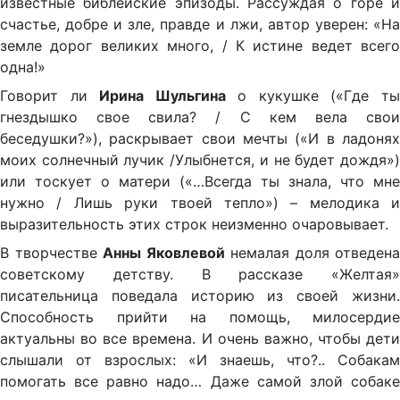
известные библейские эпизоды. Рассуждая о горе и
счастье, добре и зле, правде и лжи, автор уверен: «На
земле дорог великих много, / К истине ведет всего
одна!»
Говорит ли
Ирина Шульгина
о кукушке («Где т
гнездышко свое свила? / С кем вела свои
беседушки?»), раскрывает свои мечты («И в ладонях
моих солнечный лучик /Улыбнется, и не будет дождя»)
или тоскует о матери («…Всегда ты знала, что мне
нужно / Лишь руки твоей тепло») – мелодика и
выразительность этих строк неизменно очаровывает.
В творчестве
Анны Яковлевой
немалая доля отведена
советскому детству. В рассказе «Желтая»
писательница поведала историю из своей жизни.
Способность прийти на помощь, милосердие
актуальны во все времена. И очень важно, чтобы дети
слышали от взрослых: «И знаешь, что?.. Собакам
помогать все равно надо… Даже самой злой собаке