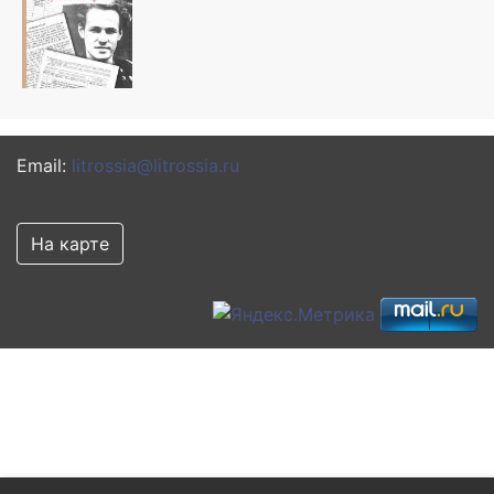
Email:
litrossia@litrossia.ru
На карте