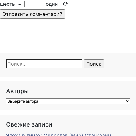
шесть
−
=
один
Найти:
Авторы
Свежие записи
Эпоха в лицах: Мирослав (Мир) Станкович