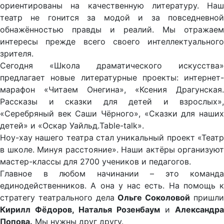
ориентированы на качественную литературу. Наш
театр не гонится за модой и за повседневной
обнажённостью правды и реалий. Мы отражаем
интересы прежде всего своего интеллектуального
зрителя.
Сегодня «Школа драматического искусства»
предлагает новые литературные проекты: интернет-
марафон «Читаем Онегина», «Ксения Драгунская.
Рассказы и сказки для детей и взрослых»,
«Серебряный век Саши Чёрного», «Сказки для наших
детей» и «Оскар Уайльд.Table-talk».
Ноу-хау нашего театра стал уникальный проект «Театр
в школе. Минуя расстояние». Наши актёры организуют
мастер-классы для 2700 учеников и педагогов.
Главное в любом начинании – это команда
единодейственников. А она у нас есть. На помощь к
стратегу театрального дела
Ольге Соколовой
пришл
Кирилл Фёдоров, Наталья Розенбаум
и
Александра
Попова.
Мы нужны друг другу.