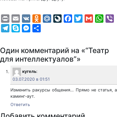
Print
Email
VK
Odnoklassniki
Mail.Ru
LiveJournal
Facebook
Twitter
Gmail
Wh
Telegram
Skype
Messenger
Отправить
Один комментарий на «“Театр
для интеллектуалов”»
кугель
:
03.07.2020 в 01:51
Изменить ракурсы общения… Прямо не статья, а
каминг-аут.
Ответить
Добавить комментарий