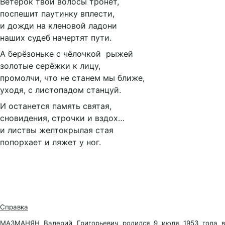
Ветерок твои волосы тронет,
поспешит паутинку вплести,
и дожди на кленовой ладони
наших судеб начертят пути.
А берёзоньке с чёлочкой рыжей
золотые серёжки к лицу,
промолчи, что не станем мы ближе,
уходя, с листопадом станцуй.
И останется память святая,
сновидения, строчки и вздох…
и листвы желтокрылая стая
попорхает и ляжет у ног.
Справка
МАЗМАНЯН Валерий Григорьевич родился 9 июля 1953 года в