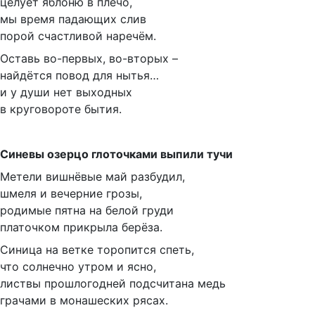
целует яблоню в плечо,
мы время падающих слив
порой счастливой наречём.
Оставь во-первых, во-вторых –
найдётся повод для нытья…
и у души нет выходных
в круговороте бытия.
Синевы озерцо глоточками выпили тучи
Метели вишнёвые май разбудил,
шмеля и вечерние грозы,
родимые пятна на белой груди
платочком прикрыла берёза.
Синица на ветке торопится спеть,
что солнечно утром и ясно,
листвы прошлогодней подсчитана медь
грачами в монашеских рясах.