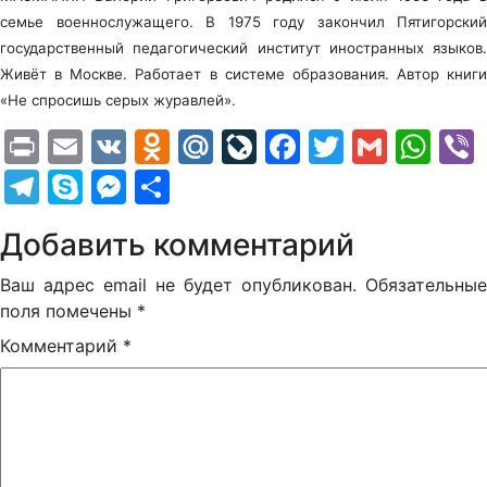
семье военнослужащего. В 1975 году закончил Пятигорский
государственный педагогический институт иностранных языков.
Живёт в Москве. Работает в системе образования. Автор книги
«Не спросишь серых журавлей».
Print
Email
VK
Odnoklassniki
Mail.Ru
LiveJournal
Facebook
Twitter
Gmail
Wh
Telegram
Skype
Messenger
Отправить
Добавить комментарий
Ваш адрес email не будет опубликован.
Обязательные
поля помечены
*
Комментарий
*