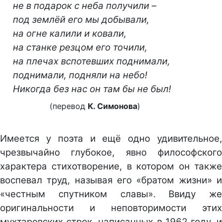
не в подарок с неба получили –
под землёй его мы добывали,
на огне калили и ковали,
на станке резцом его точили,
на плечах вспотевших поднимали,
поднимали, подняли на небо!
Никогда без нас он там бы не был!
(перевод
К. Симонова
)
Имеется у поэта и ещё одно удивительное,
чрезвычайно глубокое, явно философского
характера стихотворение, в котором он также
воспевал труд, называя его «братом жизни» и
«честным спутником славы». Ввиду же
оригинальности и неповторимости этих
мухтаровских строк, написанных в 1962 году, и