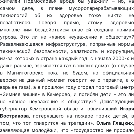
жителей Подмосковья вроде бы уважили – но, на
самом деле, в плане мусороперерабатывающих
технологий об их здоровье тоже никто не
позаботился. Говоря прямо, этому здоровью
многолетним бездействием властей создана прямая
угроза. Это ли не «явное неуважение к обществу»?
Разваливающаяся инфраструктура, попранные нормы
технической безопасности, халатность и коррупция,
из-за которых в стране каждый год, с начала 2000-х и
даже раньше, взрывается газ в жилых домах (о случае
в Магнитогорске пока не будем, но официальная
версия на данный момент говорит не о теракте, а о
взрыве газа), а в прошлом году сгорел торговый центр
«Зимняя вишня» в Кемерово, и погибли дети – это ли
не «явное неуважение к обществу»? Действующий
губернатор Кемеровской области, обвинивший
Игоря
Вострикова
, потерявшего на пожаре троих детей, в
том, что тот «пиарится на трагедии».
Ольга Глацких
заявляющая молодёжи, что «государство не просило