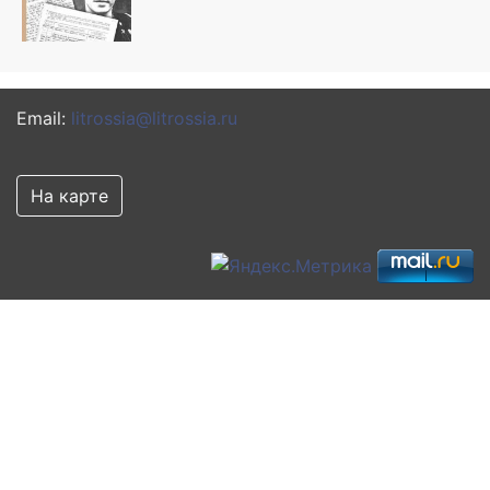
Email:
litrossia@litrossia.ru
На карте