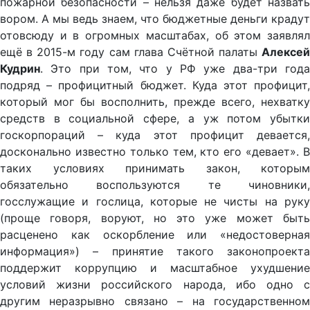
пожарной безопасности – нельзя даже будет назвать
вором. А мы ведь знаем, что бюджетные деньги крадут
отовсюду и в огромных масштабах, об этом заявлял
ещё в 2015-м году сам глава Счётной палаты
Алексей
Кудрин
. Это при том, что у РФ уже два-три года
подряд – профицитный бюджет. Куда этот профицит,
который мог бы восполнить, прежде всего, нехватку
средств в социальной сфере, а уж потом убытки
госкорпораций – куда этот профицит девается,
досконально известно только тем, кто его «девает». В
таких условиях принимать закон, которым
обязательно воспользуются те чиновники,
госслужащие и гослица, которые не чисты на руку
(проще говоря, воруют, но это уже может быть
расценено как оскорбление или «недостоверная
информация») – принятие такого законопроекта
поддержит коррупцию и масштабное ухудшение
условий жизни российского народа, ибо одно с
другим неразрывно связано – на государственном