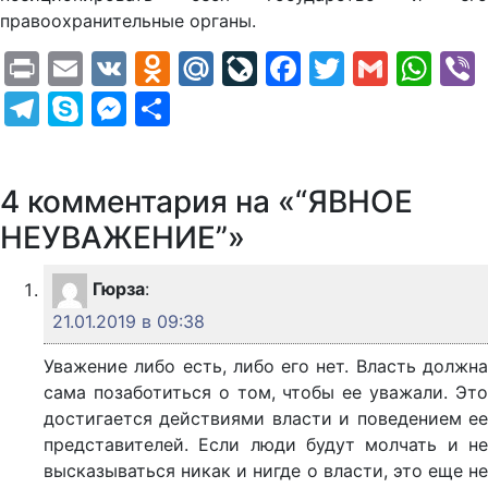
правоохранительные органы.
Print
Email
VK
Odnoklassniki
Mail.Ru
LiveJournal
Facebook
Twitter
Gmail
Wh
Telegram
Skype
Messenger
Отправить
4 комментария на «“ЯВНОЕ
НЕУВАЖЕНИЕ”»
Гюрза
:
21.01.2019 в 09:38
Уважение либо есть, либо его нет. Власть должна
сама позаботиться о том, чтобы ее уважали. Это
достигается действиями власти и поведением ее
представителей. Если люди будут молчать и не
высказываться никак и нигде о власти, это еще не