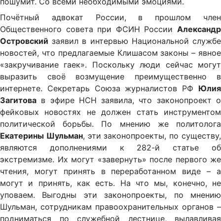
пошумит. Со всеми необходимыми эмоциями.
Почётный адвокат России, в прошлом член
Общественного совета при ФСИН России
Александр
Островский
заявил в интервью Национальной службе
новостей, что предлагаемые Клишасом законы – явное
«закручивание гаек». Поскольку люди сейчас могут
выразить своё возмущение преимущественно в
интернете. Секретарь Союза журналистов РФ
Юлия
Загитова
в эфире НСН заявила, что законопроект о
фейковых новостях не должен стать инструментом
политической борьбы. По мнению же политолога
Екатерины Шульман
, эти законопроекты, по существу
являются дополнениями к 282-й статье об
экстремизме. Их могут «завернуть» после первого же
чтения, могут принять в переработанном виде – а
могут и принять, как есть. На что мы, конечно, не
уповаем. Выгодны эти законопроекты, по мнению
Шульман, сотрудникам правоохранительных органов –
подниматься по служебной лестнице, вылавливая