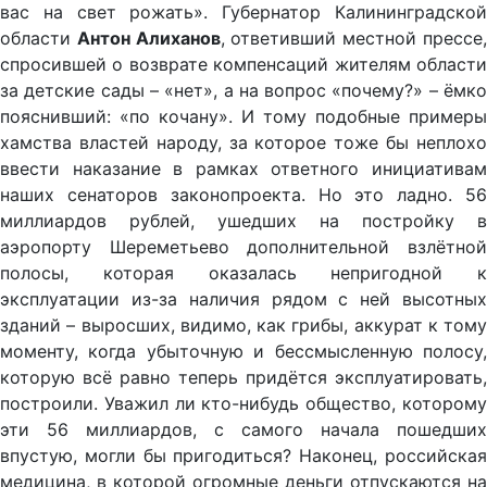
вас на свет рожать». Губернатор Калининградской
области
Антон Алиханов
, ответивший местной прессе
спросившей о возврате компенсаций жителям области
за детские сады – «нет», а на вопрос «почему?» – ёмко
пояснивший: «по кочану». И тому подобные примеры
хамства властей народу, за которое тоже бы неплохо
ввести наказание в рамках ответного инициативам
наших сенаторов законопроекта. Но это ладно. 56
миллиардов рублей, ушедших на постройку в
аэропорту Шереметьево дополнительной взлётной
полосы, которая оказалась непригодной к
эксплуатации из-за наличия рядом с ней высотных
зданий – выросших, видимо, как грибы, аккурат к тому
моменту, когда убыточную и бессмысленную полосу,
которую всё равно теперь придётся эксплуатировать,
построили. Уважил ли кто-нибудь общество, которому
эти 56 миллиардов, с самого начала пошедших
впустую, могли бы пригодиться? Наконец, российская
медицина, в которой огромные деньги отпускаются на