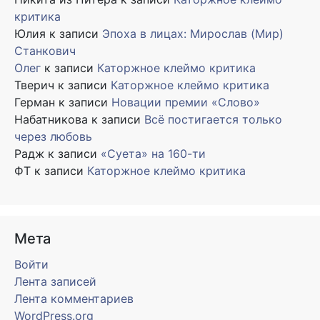
критика
Юлия
к записи
Эпоха в лицах: Мирослав (Мир)
Станкович
Олег
к записи
Каторжное клеймо критика
Тверич
к записи
Каторжное клеймо критика
Герман
к записи
Новации премии «Слово»
Набатникова
к записи
Всё постигается только
через любовь
Радж
к записи
«Суета» на 160-ти
ФТ
к записи
Каторжное клеймо критика
Мета
Войти
Лента записей
Лента комментариев
WordPress.org