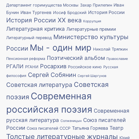
Иван
Департамент горимущества Москвы
Захар Прилепин
История России
Бунин
Иван Тургенев
Иосиф Бродский
История России XX века
Коррупция
Литературная критика
Литературные премии
Министерство культуры
Литературный перевод
Мы - один мир
России
Николай Тряпкин
Поэтический альбом
Пенсионная реформа
Православие
Росархив
РГАЛИ
РГАНИ
Российское кино
Русская
Сергей Собянин
философия
Сергей Шаргунов
Советская
Советская литература
Современная
поэзия
российская поэзия
Современная
русская литература
Союз писателей
Солженицын
России
Театр
Татьяна Горяева
Союз писателей СССР
Толстые литературные журналы
Юрий