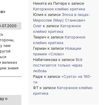
Никита из Питера
к записи
Каторжное клеймо критика
ев»
Юлия
к записи
Эпоха в лицах:
Мирослав (Мир) Станкович
0.07.2020
Олег
к записи
Каторжное
клеймо критика
сь
Тверич
к записи
Каторжное
стороны,
клеймо критика
ну нам
Герман
к записи
Новации
другой
премии «Слово»
ться
Набатникова
к записи
Всё
м великих
постигается только через
щим знамя
любовь
Радж
к записи
«Суета» на 160-
ти
ФТ
к записи
Каторжное клеймо
критика
ду о