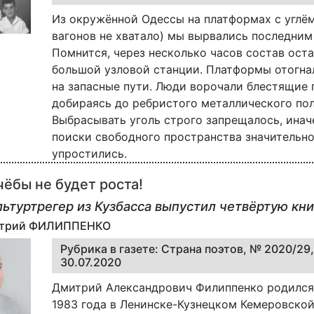
Из окружённой Одессы на платформах с углё
вагонов не хватало) мы вырвались последним
Помнится, через несколько часов состав ост
большой узловой станции. Платформы отогнал
на запасные пути. Люди ворочали блестящие 
добираясь до ребристого металлического пол
Выбрасывать уголь строго запрещалось, инач
поиски свободного пространства значительн
упростились.
чёбы не будет роста!
льтуртрегер из Кузбасса выпустил четвёртую кни
итрий ФИЛИППЕНКО
Рубрика в газете: Страна поэтов, № 2020/29,
30.07.2020
Дмитрий Александрович Филиппенко родился
1983 года в Ленинске-Кузнецком Кемеровской