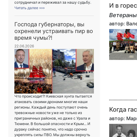
сотрудничал и переживал за нашу судьбу.
И в горес
Читать далее »»»
Ветераны
автор: Ва
Господа губернаторы, вы
охренели устраивать пир во
время чумы?!
22.06.2026
Что происходит?! Киевская хунта пытается
атаковать своими дронами многие наши
регионы. Каждый день поступают очень
Когда га
тревожные новости уже не только из
автор: Ма
приграничных районов, но даже с Урала и
Тюмени. В большой опасности и Крым... И
дураку сейчас понятно, что надо срочно
укреплять силы ПВО. Мы должны вернуть