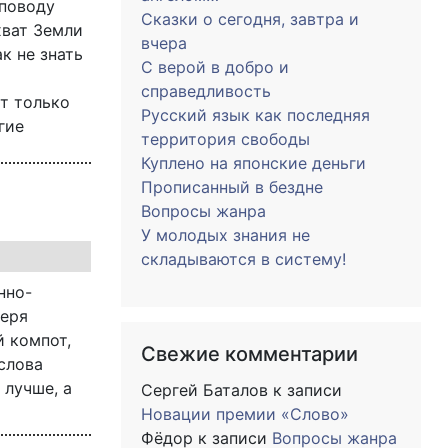
 поводу
Сказки о сегодня, завтра и
хват Земли
вчера
к не знать
С верой в добро и
справедливость
т только
Русский язык как последняя
гие
территория свободы
Куплено на японские деньги
Прописанный в бездне
Вопросы жанра
У молодых знания не
складываются в систему!
нно-
веря
й компот,
Свежие комментарии
слова
 лучше, а
Сергей Баталов
к записи
Новации премии «Слово»
Фёдор
к записи
Вопросы жанра