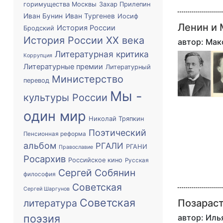
горимущества Москвы
Захар Прилепин
Иван Бунин
Иван Тургенев
Иосиф
Ленин и
История России
Бродский
История России XX века
автор: Ма
Литературная критика
Коррупция
Литературные премии
Литературный
Министерство
перевод
Мы -
культуры России
один мир
Николай Тряпкин
Поэтический
Пенсионная реформа
альбом
РГАЛИ
РГАНИ
Православие
Росархив
Российское кино
Русская
Сергей Собянин
философия
Советская
Сергей Шаргунов
Советская
литература
Позарас
поэзия
автор: Иль