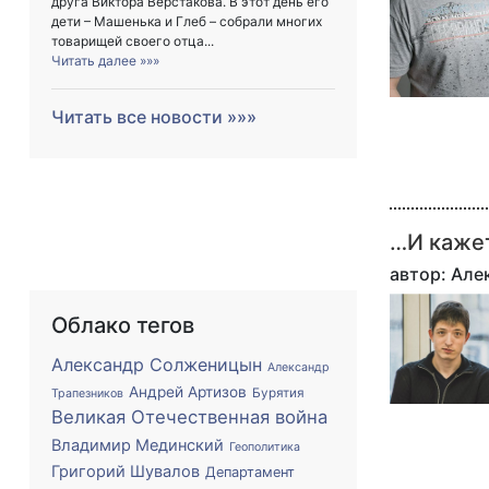
друга Виктора Верстакова. В этот день его
дети – Машенька и Глеб – собрали многих
товарищей своего отца...
Читать далее »»»
Читать все новости »»»
…И каже
автор: Ал
Облако тегов
Александр Солженицын
Александр
Андрей Артизов
Бурятия
Трапезников
Великая Отечественная война
Владимир Мединский
Геополитика
Григорий Шувалов
Департамент