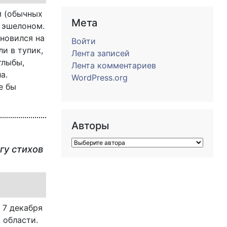
м (обычных
Мета
 эшелоном.
ановился на
Войти
и в тупик,
Лента записей
глыбы,
Лента комментариев
а.
WordPress.org
е бы
о
Авторы
гу стихов
 7 декабря
 области.