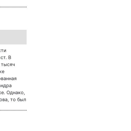
сти
ст. В
 тысяч
ке
ованная
андра
е. Однако,
ова, то был