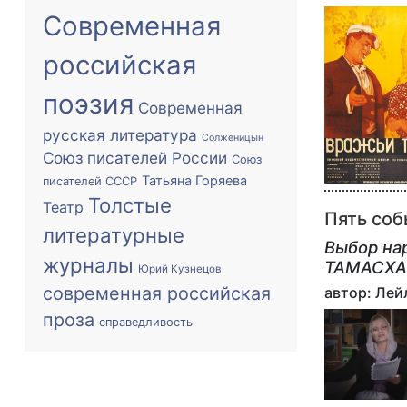
Современная
российская
поэзия
Современная
русская литература
Солженицын
Союз писателей России
Союз
Татьяна Горяева
писателей СССР
Толстые
Театр
Пять соб
литературные
Выбор на
журналы
ТАМАСХ
Юрий Кузнецов
современная российская
автор: Лей
проза
справедливость