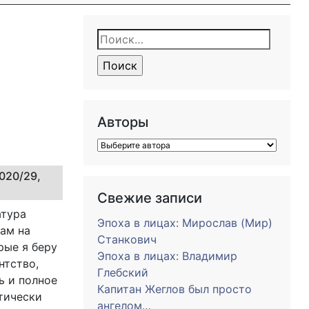
Найти:
Авторы
020/29,
Свежие записи
атура
Эпоха в лицах: Мирослав (Мир)
нам на
Станкович
рые я беру
Эпоха в лицах: Владимир
нтство,
Глебский
ь и полное
Капитан Жеглов был просто
ктически
ангелом…