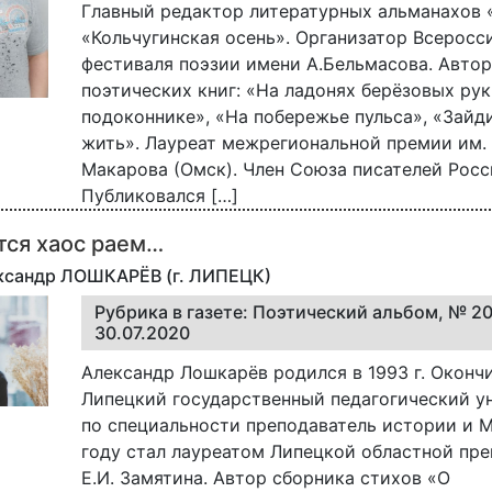
Главный редактор литературных альманахов 
«Кольчугинская осень». Организатор Всеросс
фестиваля поэзии имени А.Бельмасова. Автор
поэтических книг: «На ладонях берёзовых рук
подоконнике», «На побережье пульса», «Зайд
жить». Лауреат межрегиональной премии им. 
Макарова (Омск). Член Союза писателей Росс
Публиковался […]
тся хаос раем…
ександр ЛОШКАРЁВ (г. ЛИПЕЦК)
Рубрика в газете: Поэтический альбом, № 2
30.07.2020
Александр Лошкарёв родился в 1993 г. Оконч
Липецкий государственный педагогический у
по специальности преподаватель истории и М
году стал лауреатом Липецкой областной пре
Е.И. Замятина. Автор сборника стихов «О