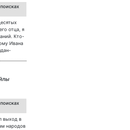
 поисках
десятых
его отца, я
аний. Кто-
ому Ивана
лдан-
ейлы
 поисках
л выход в
ам народов