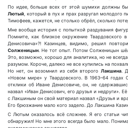
По идее, больше всех от этой шумихи должны б
Лютый
, который в пух и прах разругал молодого п
Тимофеев, кажется, не столько обрёл, сколько поте
Мне вообще история с попыткой раздувания фигур
Помните, как близкое окружение Твардовского в
Денисовича»?! Казинцев, видимо, решил повтор
Солженицын
. Не тот опыт. Потом Солженицын шёл
Это, возможно, хорошо для аналитика, но не всегд
разумом. Короче, далеко не все купились на похвал
Но нет, он возомнил из себя второго
Лакшина
. 
«Новом мире» у Твардовского. В 1963–64 годах 
отклики об Иване Денисовиче, он, не сдержавшис
назвал «Иван Денисович, его друзья и недруги». Её
с Лакшиным он свой материал назвал «Друзья и вр
Его брюзжание мало кого задело. До Лакшина Казин
С Лютым оказалось всё сложнее. Я его статьи чи
обнаружил! Но мне этого всегда было мало. Понима