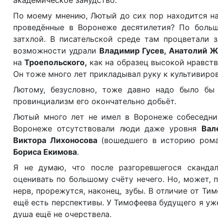
академическое занудство.
По моему мнению, Лютый до сих пор находится на
проведённые в Воронеже десятилетия? По больш
затхлой. В писательской среде там процветали з
возможности удрали
Владимир Гусев, Анатолий Ж
на
Троепольского,
как на образец высокой нравств
Он тоже много лет прикладывал руку к культивиро
Лютому, безусловно, тоже давно надо было бы 
провинциализм его окончательно добьёт.
Лютый много лет не имел в Воронеже собеседни
Воронеже отсутствовали люди даже уровня
Вал
Виктора Лихоносова
(вошедшего в историю рома
Бориса Екимова
.
Я не думаю, что после разгоревшегося сканда
оценивать по большому счёту нечего. Но, может, п
нерв, прорежутся, наконец, зубы. В отличие от Ти
ещё есть перспективы. У Тимофеева будущего я уже
душа ещё не очерствела.