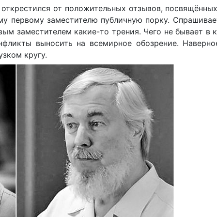
о открестился от положительных отзывов, посвящённы
му первому заместителю публичную порку. Спрашивае
вым заместителем какие-то трения. Чего не бывает в 
нфликты выносить на всемирное обозрение. Наверное
узком кругу.