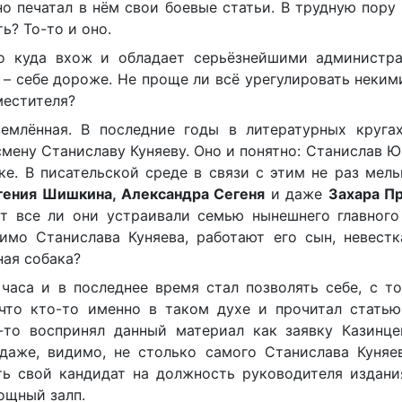
о печатал в нём свои боевые статьи. В трудную пору
ь? То-то и оно.
ого куда вхож и обладает серьёзнейшими администр
– себе дороже. Не проще ли всё урегулировать неким
местителя?
землённая. В последние годы в литературных круга
смену Станиславу Куняеву. Оно и понятно: Станислав 
ке. В писательской среде в связи с этим не раз мел
гения Шишкина, Александра Сегеня
и даже
Захара П
от все ли они устраивали семью нынешнего главного
имо Станислава Куняева, работают его сын, невестк
ная собака?
часа и в последнее время стал позволять себе, с т
 что кто-то именно в таком духе и прочитал статью
-то воспринял данный материал как заявку Казинце
даже, видимо, не столько самого Станислава Куняев
сть свой кандидат на должность руководителя издани
ощный залп.