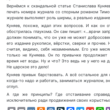
Вернёмся к скандальной статье Станислава Куняев
печать номера журнала со спорным романом Тимоф
журнале выполняет роль ширмы, а реально издание
Куняев, похоже, ждал этих вопросов. И как он о
обострилась глаукома. Он сам пишет: «…врачи запр
должен понимать, что он уже не может добросове
его издание рукописи, вёрстки, сверки и прочее. 
считая, видимо, себя незаменимым. Его уже меся
только не Куняева. Он по привычке продолжает 
время нет воды. Ну и что? Это ведь не у него на 
Не царское это дело!
Куняев привык барствовать. А всё остальное для 
когда-то надо и работать, заниматься журналом, з
отлуп.
А где же принципы? Где отстаивание справед
исключительно ради продвижения своих корыстных