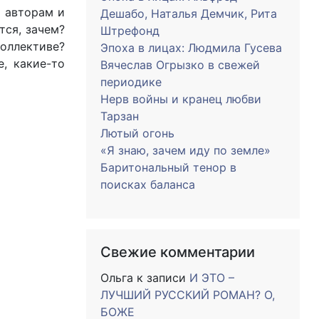
х авторам и
Дешабо, Наталья Демчик, Рита
тся, зачем?
Штрефонд
коллективе?
Эпоха в лицах: Людмила Гусева
, какие-то
Вячеслав Огрызко в свежей
периодике
Нерв войны и кранец любви
Тарзан
Лютый огонь
«Я знаю, зачем иду по земле»
Баритональный тенор в
поисках баланса
Свежие комментарии
Ольга
к записи
И ЭТО –
ЛУЧШИЙ РУССКИЙ РОМАН? О,
БОЖЕ