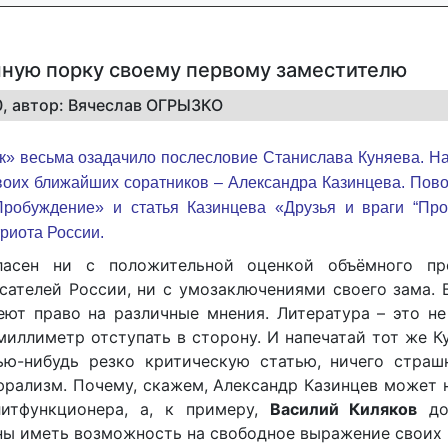
чную порку своему первому заместителю
20, автор: Вячеслав ОГРЫЗКО
» весьма озадачило послесловие Станислава Куняева. На 
 своих ближайших соратников – Александра Казинцева. Пов
робуждение» и статья Казинцева «Друзья и враги “Про
риота России.
ласен ни с положительной оценкой объёмного пр
ателей России, ни с умозаключениями своего зама. 
еют право на различные мнения. Литература – это не
миллиметр отступать в сторону. И напечатай тот же К
ю-нибудь резко критическую статью, ничего страш
юрализм. Почему, скажем, Александр Казинцев может 
итфункционера, а, к примеру,
Василий Киляков
до
ны иметь возможность на свободное выражение своих 