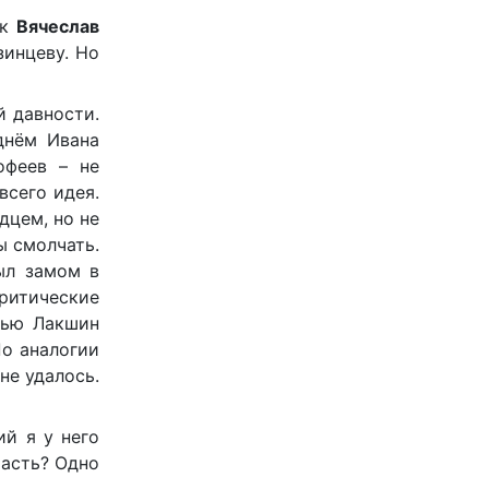
ик
Вячеслав
зинцеву. Но
й давности.
днём Ивана
офеев – не
всего идея.
дцем, но не
ы смолчать.
был замом в
ритические
атью Лакшин
По аналогии
не удалось.
ий я у него
расть? Одно