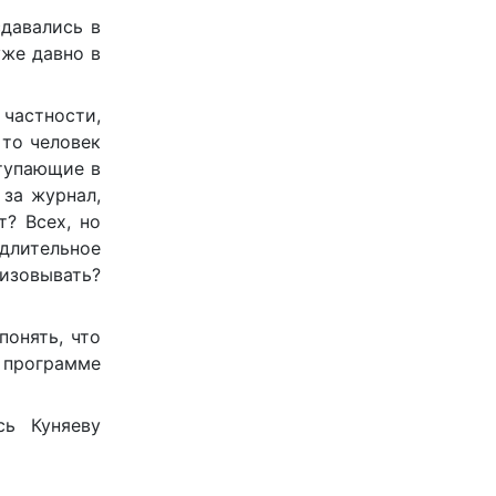
сдавались в
уже давно в
 частности,
 то человек
ступающие в
 за журнал,
т? Всех, но
длительное
низовывать?
понять, что
й программе
сь Куняеву