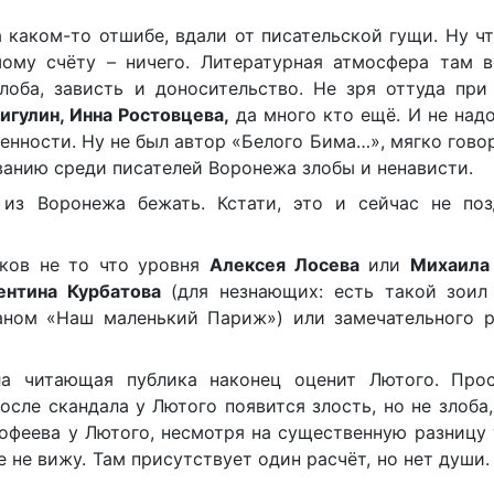
 каком-то отшибе, вдали от писательской гущи. Ну ч
ому счёту – ничего. Литературная атмосфера там в
лоба, зависть и доносительство. Не зря оттуда при
игулин, Инна Ростовцева,
да много кто ещё. И не над
енности. Ну не был автор «Белого Бима…», мягко говор
ванию среди писателей Воронежа злобы и ненависти.
из Воронежа бежать. Кстати, это и сейчас не поз
ков не то что уровня
Алексея Лосева
или
Михаила
ентина Курбатова
(для незнающих: есть такой зоил 
ном «Наш маленький Париж») или замечательного р
ла читающая публика наконец оценит Лютого. Прос
осле скандала у Лютого появится злость, но не злоба
мофеева у Лютого, несмотря на существенную разницу 
 не вижу. Там присутствует один расчёт, но нет души.