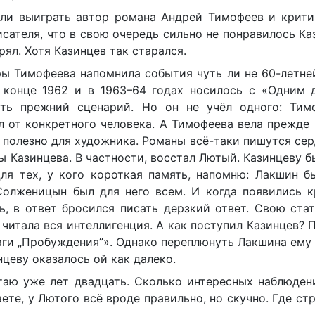
ыли выиграть автор романа Андрей Тимофеев и крит
исателя, что в свою очередь сильно не понравилось Ка
рял. Хотя Казинцев так старался.
ы Тимофеева напомнила события чуть ли не 60-летне
 конце 1962 и в 1963–64 годах носилось с «Одним 
ить прежний сценарий. Но он не учёл одного: Тим
 от конкретного человека. А Тимофеева вела прежде 
а полезно для художника. Романы всё-таки пишутся сер
ы Казинцева. В частности, восстал Лютый. Казинцеву б
Для тех, у кого короткая память, напомню: Лакшин 
Солженицын был для него всем. И когда появились к
ь, в ответ бросился писать дерзкий ответ. Свою ст
 читала вся интеллигенция. А как поступил Казинцев? 
аги „Пробуждения”». Однако переплюнуть Лакшина ему 
цеву оказалось ой как далеко.
таю уже лет двадцать. Сколько интересных наблюден
ете, у Лютого всё вроде правильно, но скучно. Где ст