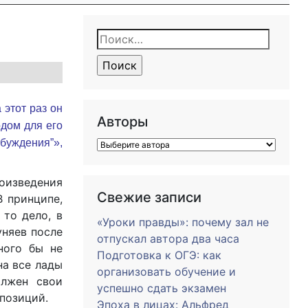
Найти:
этот раз он
Авторы
одом для его
буждения”»,
оизведения
Свежие записи
В принципе,
 то дело, в
«Уроки правды»: почему зал не
уняев после
отпускал автора два часа
ного бы не
Подготовка к ОГЭ: как
на все лады
организовать обучение и
лжен свои
успешно сдать экзамен
позиций.
Эпоха в лицах: Альфред