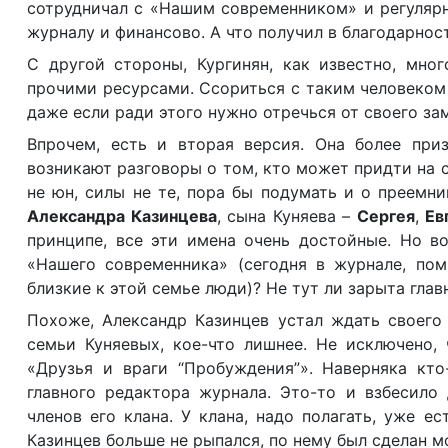
сотрудничал с «Нашим современником» и регулярн
журналу и финансово. А что получил в благодарност
С другой стороны, Кургинян, как известно, мн
прочими ресурсами. Ссориться с таким человеком 
даже если ради этого нужно отречься от своего за
Впрочем, есть и вторая версия. Она более при
возникают разговоры о том, кто может придти на 
не юн, силы не те, пора бы подумать и о преемни
Александра Казинцева
, сына Куняева –
Сергея
,
Ев
принципе, все эти имена очень достойные. Но в
«Нашего современника» (сегодня в журнале, пом
близкие к этой семье люди)? Не тут ли зарыта глав
Похоже, Александр Казинцев устал ждать своего 
семьи Куняевых, кое-что лишнее. Не исключено,
«Друзья и враги “Пробуждения”». Наверняка кто
главного редактора журнала. Это-то и взбесило 
членов его клана. У клана, надо полагать, уже е
Казинцев больше не рыпался, по нему был сделан м