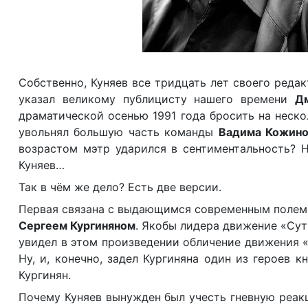
Главред и е
Собственно, Куняев все тридцать лет своего редак
указал великому публицисту нашего времени
Д
драматической осенью 1991 года бросить на неск
увольнял большую часть команды
Вадима Кожино
возрастом мэтр ударился в сентиментальность? Н
Куняев…
Так в чём же дело? Есть две версии.
Первая связана с выдающимся современным полем
Сергеем Кургиняном
. Якобы лидера движение «Сут
увидел в этом произведении обличение движения «
Ну, и, конечно, задел Кургиняна один из героев к
Кургинян.
Почему Куняев вынужден был учесть гневную реакц