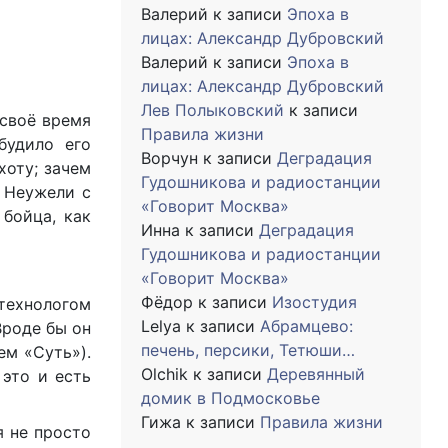
Валерий
к записи
Эпоха в
лицах: Александр Дубровский
Валерий
к записи
Эпоха в
лицах: Александр Дубровский
Лев Полыковский
к записи
 своё время
Правила жизни
будило его
Ворчун
к записи
Деградация
хоту; зачем
Гудошникова и радиостанции
. Неужели с
«Говорит Москва»
 бойца, как
Инна
к записи
Деградация
Гудошникова и радиостанции
«Говорит Москва»
Фёдор
к записи
Изостудия
технологом
Lelya
к записи
Абрамцево:
Вроде бы он
печень, персики, Тетюши…
ем «Суть»).
Olchik
к записи
Деревянный
 это и есть
домик в Подмосковье
Гижа
к записи
Правила жизни
я не просто