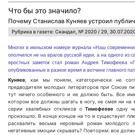
Что бы это значило?
Почему Станислав Куняев устроил публи
Рубрика в газете: Скандал, № 2020 / 29, 30.07.20
Многих в июньском номере журнала «Наш современник
ополчился не на врагов русской идеи, а на одного из
яростных заметок стал роман Андрея Тимофеева «П
опубликованные в разное время в вотчине главного пат
Куняев
, как мы поняли, категорически не сог
предводителя молодых литераторов при Союзе пис
тут ничего особенного и не должно быть. Все им
котором все должны шагать в ногу, не смея ни на 
серии хвалебных откликов о
Тимофееве
одну чь
произошло. В конце концов на то и существует пл
расхвалить весьма неровный роман молодого л
негативные эмоции скрывать? Повторим: все долж