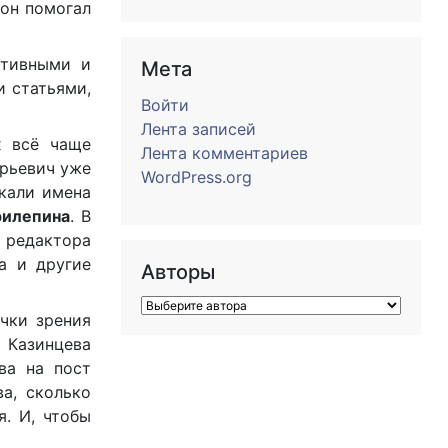
 он помогал
ативными и
Мета
и статьями,
Войти
Лента записей
х всё чаще
Лента комментариев
Юрьевич уже
WordPress.org
ькали имена
рилепина
. В
 редактора
а и другие
Авторы
очки зрения
 Казинцева
ва на пост
а, сколько
я. И, чтобы