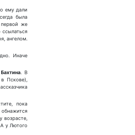
то ему дали
сегда была
 первой же
о ссылаться
я, ангелом.
дно. Иначе
 Бахтина
. В
в Пскове),
ассказчика
тите, пока
, обнажится
у возрасте,
 А у Лютого