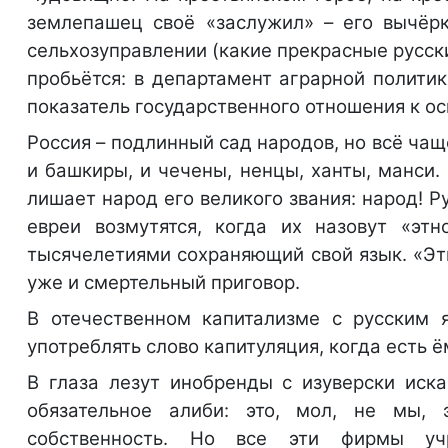
землепашец своё «заслужил» – его вычёрк
сельхозуправлении (какие прекрасные русски
пробьётся: в департамент аграрной политик
показатель государственного отношения к 
Россия – подлинный сад народов, но всё чаще 
и башкиры, и чечены, ненцы, ханты, манси.
лишает народ его великого звания: народ! Р
евреи возмутятся, когда их назовут «этн
тысячелетиями сохраняющий свой язык. «Этн
уже и смертельный приговор.
В отечественном капитализме с русским я
употреблять слово капитуляция, когда есть ём
В глаза лезут инобренды с изуверски иск
обязательное алиби: это, мол, не мы,
собственность. Но все эти фирмы учр