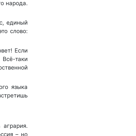
го народа.
с, единый
то слово:
овет! Если
 Всё-таки
рственной
ого языка
встретишь
 агрария.
ссия – но