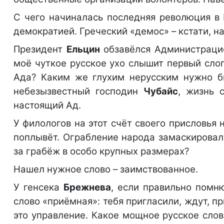
С чего начиналась последняя революция в 
демократией. Греческий «демос» – кстати, на
Президент
Ельцин
обзавёлся Администрацие
моё чуткое русское ухо слышит первый слог
Ада? Каким же глухим нерусским нужно б
небезызвестный господин
Чубайс
, жизнь 
настоящий Ад.
У филологов на этот счёт своего присловья 
поплывёт. Ограбление народа замаскировал
за грабёж в особо крупных размерах?
Нашел нужное слово – заимствованное.
У генсека
Брежнева
, если правильно помн
слово «приёмная»: тебя пригласили, ждут, п
это управление. Какое мощное русское слово