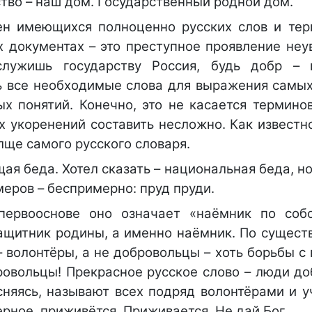
тво – наш дом. Государственный родной дом.
н имеющихся полноценно русских слов и тер
х документах – это преступное проявление неу
служишь государству Россия, будь добр – 
ть все необходимые слова для выражения самы
х понятий. Конечно, это не касается терминов
х укоренений составить несложно. Как известн
ще самого русского словаря.
щая беда. Хотел сказать – национальная беда, н
еров – беспримерно: пруд пруди.
первооснове оно означает «наёмник по соб
ащитник родины, а именно наёмник. По существ
– волонтёры, а не добровольцы – хоть борьбы с
ровольцы! Прекрасное русское слово – люди до
сняясь, называют всех подряд волонтёрами и 
рное, приживётся. Приживается. Не дай Бог.