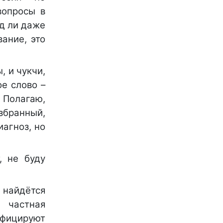
вопросы в
яд ли даже
ание, это
, и чукчи,
ое слово –
. Полагаю,
збранный,
иагноз, но
, не буду
 найдётся
 частная
фицируют