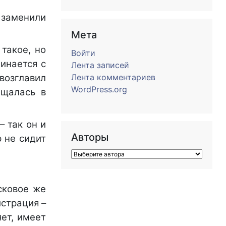
 заменили
Мета
такое, но
Войти
инается с
Лента записей
возглавил
Лента комментариев
WordPress.org
ащалась в
– так он и
Авторы
 не сидит
сковое же
истрация –
яет, имеет