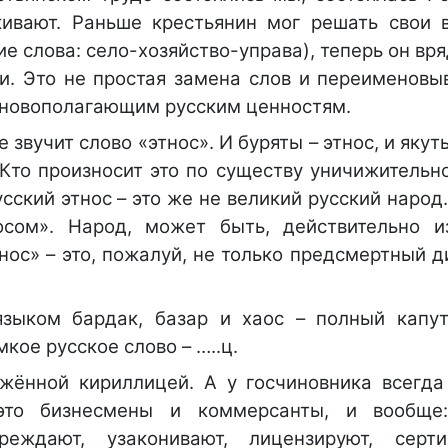
ивают. Раньше крестьянин мог решать свои 
е слова: село-хозяйство-управа), теперь он вр
и. Это не простая замена слов и переименовыв
основополагающим русским ценностям.
звучит слово «этнос». И буряты – этнос, и якуты
 Кто произносит это по существу уничижительн
усский этнос – это же не великий русский народ
осом». Народ, может быть, действительно и
ос» – это, пожалуй, не только предсмертный д
зыком бардак, базар и хаос – полный капут
кое русское слово – …..ц.
ажённой кириллицей. А у госчиновника всегда
 это бизнесмены и коммерсанты, и вообще:
еждают, узаконивают, лицензируют, серти