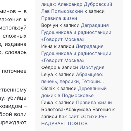
лицах: Александр Дубровский
минов – в
Лев Полыковский
к записи
Правила жизни
важения к
Ворчун
к записи
Деградация
используй
Гудошникова и радиостанции
х сложных
«Говорит Москва»
, издавна
Инна
к записи
Деградация
о, словарь
Гудошникова и радиостанции
«Говорит Москва»
Фёдор
к записи
Изостудия
о поточнее
Lelya
к записи
Абрамцево:
печень, персики, Тетюши…
Olchik
к записи
Деревянный
ственному
домик в Подмосковье
у: убийца
Гижа
к записи
Правила жизни
 ковидом –
Болотова-Абакумова Евгения
к
брой воли
записи
Как сайт «Стихи.Ру»
учреждают
НАДУВАЕТ ПОЭТОВ