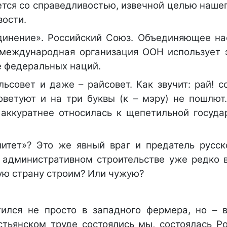
ется со справедливостью, извечной целью наше
вости.
единение». Российский Союз. Объединяющее на
 международная организация ООН использует э
е федеральных наций.
ьсовет и даже – райсовет. Как звучит: рай! с
оветуют и на три буквы (к – мэру) не пошлют.
 аккуратнее относилась к щепетильной госуда
литет»? Это же явный враг и предатель русск
В административном строительстве уже редко 
ую страну строим? Или чужую?
тился не просто в западного фермера, но – в
стьянском труде состоялись мы, состоялась Ро