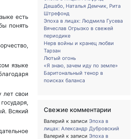
Дешабо, Наталья Демчик, Рита
Штрефонд
языке есть
Эпоха в лицах: Людмила Гусева
бы понять
Вячеслав Огрызко в свежей
периодике
Нерв войны и кранец любви
орчество,
Тарзан
Лютый огонь
ком языке
«Я знаю, зачем иду по земле»
Баритональный тенор в
благодаря
поисках баланса
у лет свои
государя,
Свежие комментарии
ый. Всякий
Валерий
к записи
Эпоха в
лицах: Александр Дубровский
дательное
Валерий
к записи
Эпоха в