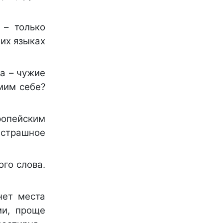
 – только
гих языках
а – чужие
мим себе?
ропейским
страшное
ого слова.
нет места
ми, проще