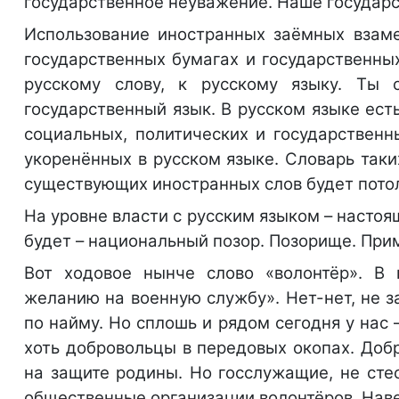
государственное неуважение. Наше государс
Использование иностранных заёмных взаме
государственных бумагах и государственны
русскому слову, к русскому языку. Ты 
государственный язык. В русском языке ес
социальных, политических и государственны
укоренённых в русском языке. Словарь таки
существующих иностранных слов будет потол
На уровне власти с русским языком – настоя
будет – национальный позор. Позорище. Прим
Вот ходовое нынче слово «волонтёр». В 
желанию на военную службу». Нет-нет, не з
по найму. Но сплошь и рядом сегодня у нас 
хоть добровольцы в передовых окопах. Доб
на защите родины. Но госслужащие, не сте
общественные организации волонтёров. Наве