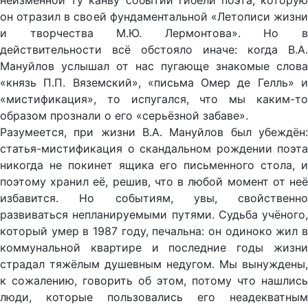
неизменной ту канву событий гибели поэта, которую
он отразил в своей фундаментальной «Летописи жизни
и творчества М.Ю. Лермонтова». Но в
действительности всё обстояло иначе: когда В.А.
Мануйлов услышал от нас пугающе знакомые слова
«князь П.П. Вяземский», «письма Омер де Гелль» и
«мистификация», то испугался, что мы каким-то
образом прознали о его «серьёзной забаве».
Разумеется, при жизни В.А. Мануйлов был убеждён:
статья-мистификация о скандальном рождении поэта
никогда не покинет ящика его письменного стола, и
поэтому хранил её, решив, что в любой момент от неё
избавится. Но событиям, увы, свойственно
развиваться непланируемыми путями. Судьба учёного,
который умер в 1987 году, печальна: он одиноко жил в
коммунальной квартире и последние годы жизни
страдал тяжёлым душевным недугом. Мы вынуждены,
к сожалению, говорить об этом, потому что нашлись
люди, которые пользовались его неадекватным