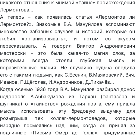
никакого отношения к мнимой «тайне» происхождения
Лермонтова…
А теперь – как появилась статья «Лермонтов ли
Лермонтов?». Знакомые B.А. Мануйлова вспоминают
множество забавных случаев и историй, которые он
любил «организовывать», и потом со вкусом
пересказывать. А говорил Виктор Андроникович
мастерски – это была какая-то магия слов, за
которыми всегда стояли глубокая мысль и
поразительные знания. Не случайно судьба сводила
его с такими людьми, как С.Есенин, В.Маяковский, Вяч.
Иванов, П.Щёголев, И.Андроников, Д.Лихачёв…
Когда осенью 1936 года В.А. Мануйлов разбирал донос
недоросля А.Аббакумова из Тархан (фантазёра и
шутника) о «таинстве» рождения поэта, ему пришла
мысль использовать эту бредовую выдумку для
розыгрыша тех коллег-лермонтоведов, которые
изрядно посмеялись над ним, когда он принял за
подлинные «Письма Омер де Гелль», придуманные