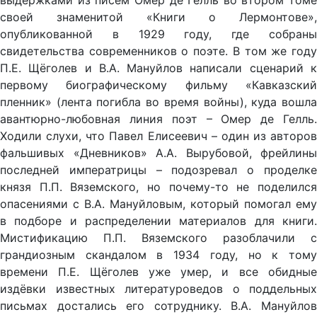
выдержками из писем Омер де Гелль во втором томе
своей знаменитой «Книги о Лермонтове»,
опубликованной в 1929 году, где собраны
свидетельства современников о поэте. В том же году
П.Е. Щёголев и В.А. Мануйлов написали сценарий к
первому биографическому фильму «Кавказский
пленник» (лента погибла во время войны), куда вошла
авантюрно-любовная линия поэт – Омер де Гелль.
Ходили слухи, что Павел Елисеевич – один из авторов
фальшивых «Дневников» А.А. Вырубовой, фрейлины
последней императрицы – подозревал о проделке
князя П.П. Вяземского, но почему-то не поделился
опасениями с В.А. Мануйловым, который помогал ему
в подборе и распределении материалов для книги.
Мистификацию П.П. Вяземского разоблачили с
грандиозным скандалом в 1934 году, но к тому
времени П.Е. Щёголев уже умер, и все обидные
издёвки известных литературоведов о поддельных
письмах достались его сотруднику. В.А. Мануйлов