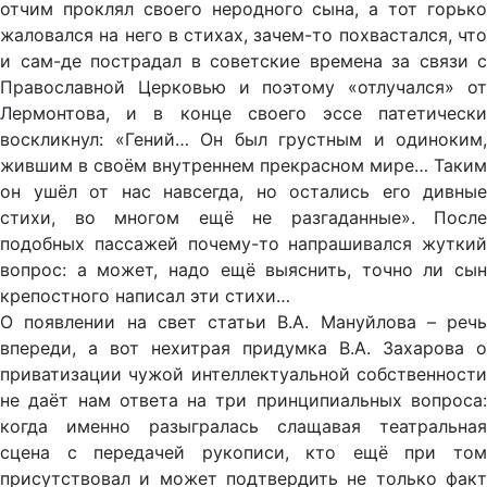
отчим проклял своего неродного сына, а тот горько
жаловался на него в стихах, зачем-то похвастался, что
и сам-де пострадал в советские времена за связи с
Православной Церковью и поэтому «отлучался» от
Лермонтова, и в конце своего эссе патетически
воскликнул: «Гений… Он был грустным и одиноким,
жившим в своём внутреннем прекрасном мире… Таким
он ушёл от нас навсегда, но остались его дивные
стихи, во многом ещё не разгаданные». После
подобных пассажей почему-то напрашивался жуткий
вопрос: а может, надо ещё выяснить, точно ли сын
крепостного написал эти стихи…
О появлении на свет статьи В.А. Мануйлова – речь
впереди, а вот нехитрая придумка В.А. Захарова о
приватизации чужой интеллектуальной собственности
не даёт нам ответа на три принципиальных вопроса:
когда именно разыгралась слащавая театральная
сцена с передачей рукописи, кто ещё при том
присутствовал и может подтвердить не только факт