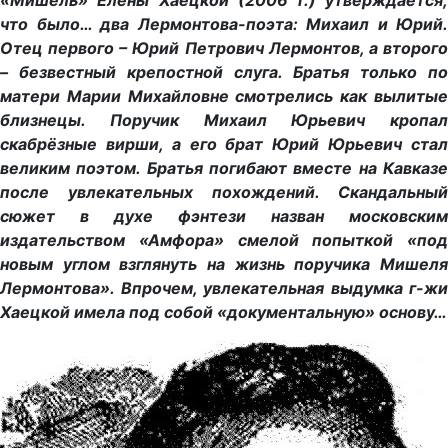
«Мишель» Елены Хаецкой (2006 г.) утверждается,
что было… два Лермонтова-поэта: Михаил и Юрий.
Отец первого – Юрий Петрович Лермонтов, а второго
– безвестный крепостной слуга. Братья только по
матери Марии Михайловне смотрелись как вылитые
близнецы. Поручик Михаил Юрьевич кропал
скабрёзные вирши, а его брат Юрий Юрьевич стал
великим поэтом. Братья погибают вместе на Кавказе
после увлекательных похождений. Скандальный
сюжет в духе фэнтези назван московским
издательством «Амфора» смелой попыткой «под
новым углом взглянуть на жизнь поручика Мишеля
Лермонтова». Впрочем, увлекательная выдумка г-жи
Хаецкой имела под собой «документальную» основу…