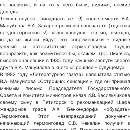
не посвятил, и на то у него были, видимо, веские
доводы…
Только спустя тринадцать лет (!) после смерти В.А.
Мануйлова В.А. Захаров решился напечатать (тщетная
предосторожность!) «завещанную» статью, выждав,
когда из жизни уйдут его современники – видные
учёные и авторитетные лермонтоведы. Трудно
вообразить, как возмутился бы, скажем, Д.С. Лихачёв,
высоко оценивший в 1985 году научные заслуги своего
друга В.А. Мануйлова в книге «Прошлое – будущему».
В 1982 году «Литературная газета» напечатала статью
В.А. Мануйлова «Острожно: сенсация!», где он признал
мнимым письмо Председателя Государственного
Совета и Комитета министров князя И.В. Васильчикова
своему сыну в Пятигорск с рекомендацией Шефа
жандармов графа А.X. Бенкендорфа «обуздать»
Лермонтова. Этот «взаправдашний документ»
начинающий лермонтовед С.В. Чекалин получил в