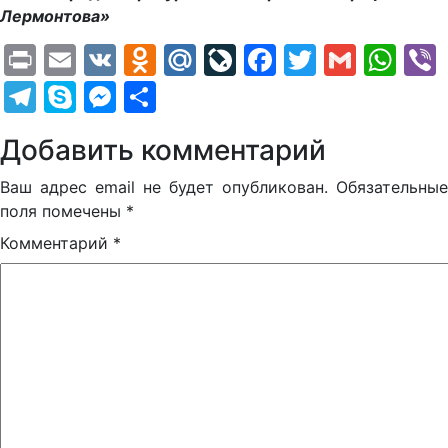
Лермонтова»
Print
Email
VK
Odnoklassniki
Mail.Ru
LiveJournal
Facebook
Twitter
Gmail
Wh
Telegram
Skype
Messenger
Отправить
Добавить комментарий
Ваш адрес email не будет опубликован.
Обязательные
поля помечены
*
Комментарий
*