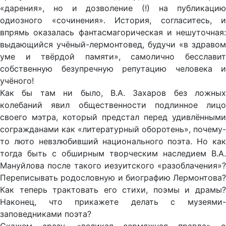
«дарения», но и дозволение (!) на публикацию
одиозного «сочинения». История, согласитесь, и
впрямь оказалась фантасмагорическая и нешуточная:
выдающийся учёный-лермонтовед, будучи «в здравом
уме и твёрдой памяти», самолично бесславит
собственную безупречную репутацию человека и
учёного!
Как бы там ни было, В.А. Захаров без ложных
колебаний явил общественности подлинное лицо
своего мэтра, который предстал перед удивлёнными
согражданами как «литературный оборотень», почему-
то люто невзлюбивший национального поэта. Но как
тогда быть с обширным творческим наследием В.A.
Мануйлова после такого иезуитского «разоблачения»?
Переписывать родословную и биографию Лермонтова?
Как теперь трактовать его стихи, поэмы и драмы?
Наконец, что прикажете делать с музеями-
заповедниками поэта?