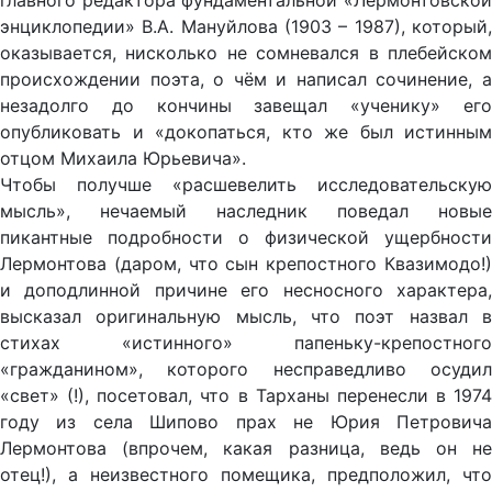
главного редактора фундаментальной «Лермонтовской
энциклопедии» В.А. Мануйлова (1903 – 1987), который,
оказывается, нисколько не сомневался в плебейском
происхождении поэта, о чём и написал сочинение, а
незадолго до кончины завещал «ученику» его
опубликовать и «докопаться, кто же был истинным
отцом Михаила Юрьевича».
Чтобы получше «расшевелить исследовательскую
мысль», нечаемый наследник поведал новые
пикантные подробности о физической ущербности
Лермонтова (даром, что сын крепостного Квазимодо!)
и доподлинной причине его несносного характера,
высказал оригинальную мысль, что поэт назвал в
стихах «истинного» папеньку-крепостного
«гражданином», которого несправедливо осудил
«свет» (!), посетовал, что в Тарханы перенесли в 1974
году из села Шипово прах не Юрия Петровича
Лермонтова (впрочем, какая разница, ведь он не
отец!), а неизвестного помещика, предположил, что