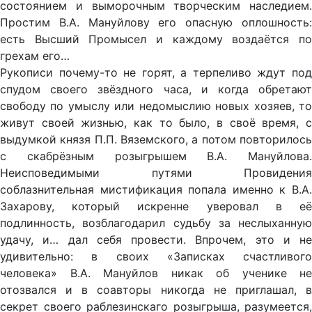
состоянием и выморочным творческим наследием.
Простим В.А. Мануйлову его опасную оплошность:
есть Высший Промысел и каждому воздаётся по
грехам его…
Рукописи почему-то не горят, а терпеливо ждут под
спудом своего звёздного часа, и когда обретают
свободу по умыслу или недомыслию новых хозяев, то
живут своей жизнью, как то было, в своё время, с
выдумкой князя П.П. Вяземского, а потом повторилось
с скабрёзным розыгрышем В.А. Мануйлова.
Неисповедимыми путями Провидения
соблазнительная мистификация попала именно к В.А.
Захарову, который искренне уверовал в её
подлинность, возблагодарил судьбу за неслыханную
удачу, и… дал себя провести. Впрочем, это и не
удивительно: в своих «Записках счастливого
человека» В.А. Мануйлов никак об ученике не
отозвался и в соавторы никогда не приглашал, в
секрет своего раблезинскаго розыгрыша, разумеется,