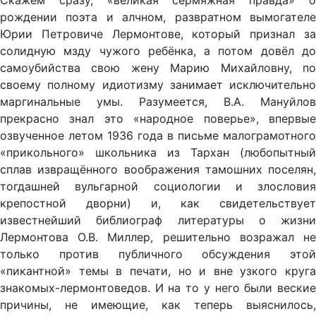
Скажем сразу, «великая сермяжная правда» о
рождении поэта и алчном, развратном вымогателе
Юрии Петровиче Лермонтове, который признал за
солидную мзду чужого ребёнка, а потом довёл до
самоубийства свою жену Марию Михайловну, по
своему полному идиотизму занимает исключительно
маргинальные умы. Разумеется, В.А. Мануйлов
прекрасно знал это «народное поверье», впервые
озвученное летом 1936 года в письме малограмотного
«прикольного» школьника из Тархан (любопытный
сплав извращённого воображения тамошних поселян,
тогдашней вульгарной социологии и злословия
крепостной дворни) и, как свидетельствует
известнейший библиограф литературы о жизни
Лермонтова О.В. Миллер, решительно возражал не
только против публичного обсуждения этой
«пикантной» темы в печати, но и вне узкого круга
знакомых-лермонтоведов. И на то у него были веские
причины, не имеющие, как теперь выяснилось,