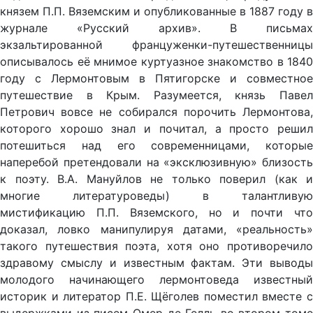
князем П.П. Вяземским и опубликованные в 1887 году в
журнале «Русский архив». В письмах
экзальтированной француженки-путешественницы
описывалось её мнимое куртуазное знакомство в 1840
году с Лермонтовым в Пятигорске и совместное
путешествие в Крым. Разумеется, князь Павел
Петрович вовсе не собирался порочить Лермонтова,
которого хорошо знал и почитал, а просто решил
потешиться над его современницами, которые
наперебой претендовали на «эксклюзивную» близость
к поэту. В.А. Мануйлов не только поверил (как и
многие литературоведы) в талантливую
мистификацию П.П. Вяземского, но и почти что
доказал, ловко манипулируя датами, «реальность»
такого путешествия поэта, хотя оно противоречило
здравому смыслу и известным фактам. Эти выводы
молодого начинающего лермонтоведа известный
историк и литератор П.Е. Щёголев поместил вместе с