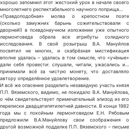
хорошо запомнил этот жестокий урок в начале своего
многолетнего респектабельного научного поприща…
«Правдоподобная» молва о крепостном поэте
(сколько замужних барынь сожительствовали с
дворней!) в псевдонаучном изложении уже опытного
лермонтоведа обрела все атрибуты солидного
исследования. В свой розыгрыш В.А. Мануйлов
посвятил не многих, и скабрёзная мистификация
вполне удалась – удалась в том смысле, что «учёные»
дали себя провести: слушали, читали, ужасались и…
принимали всё за чистую монету, что доставляло
автору определённое удовлетворение.
И всё же опасение разделить незавидную участь князя
П.П. Вяземского, видимо, не покидало В.А. Мануйлова,
о чём свидетельствует примечательный эпизод из его
переписки двадцатипятилетней давности. В конце 1982
года мы с покойным лермонтоведом Е.Н. Рябовым
предложили В.А.Мануйлову свои соображения о
другой возможной подделке П.П. Вяземского – письме