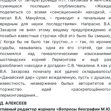
подарок от литературоведа Н.П. Пахомова и ничтоже
сумняшеся поспешил опубликовать. «Жажда
поделиться со всеми «сенсационной» находкой, –
писал В.А. Мануйлов, – приводит к печальным и
вредным для науки последствиям». Напрасно В.А.
Захаров не внял этому вещему предупреждению и
позабыл известные строчки «Всё это было бы смешно,
/ Когда бы не было так грустно…» – так, по иронии
судьбы, называлась одна из его статей, где он
посмеялся над генеалогическими изысканиями
шотландских корней Лермонтова и ещё раз
разоблачил «находки и догадки» С.В. Чекалина. А как у
В.А. Захарова поначалу всё удачно складывалось!
«Данайский дар» сулил вожделенную, пусть с душком,
известность, низвержение былых авторитетов и
торжество идей «раскрепощённого»
лермонтоведения…
Д. АЛЕКСЕЕВ
главный редактор журнала «Вопросы биографии М.Ю.