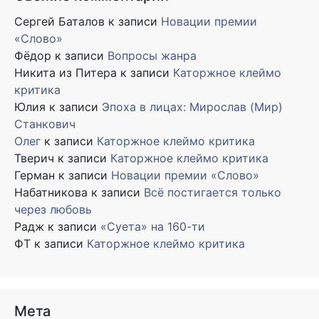
Сергей Баталов
к записи
Новации премии
«Слово»
Фёдор
к записи
Вопросы жанра
Никита из Питера
к записи
Каторжное клеймо
критика
Юлия
к записи
Эпоха в лицах: Мирослав (Мир)
Станкович
Олег
к записи
Каторжное клеймо критика
Тверич
к записи
Каторжное клеймо критика
Герман
к записи
Новации премии «Слово»
Набатникова
к записи
Всё постигается только
через любовь
Радж
к записи
«Суета» на 160-ти
ФТ
к записи
Каторжное клеймо критика
Мета