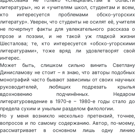
адресована не только «специалистам в области
литературы», но и «учителям школ, студентам и всем,
кто интересуется проблемами обско-угорских
литератур». Уверен, что студенты не осилят её, учителя
не почерпнут факты для увлекательного рассказа о
прозе и поэзии, и не такой уж гладкой жизни
Шесталова; те, кто интересуется «обско-угорскими
литературами», тоже вряд ли удовлетворят свой
интерес.
Может быть, слишком сильно винить Светлану
Динисламову не стоит – я знаю, что авторы подобных
монографий часто бывают зависимы от своих научных
руководителей, любящих подрезать крылья
вдохновению подчинённых. Недаром
литературоведение в 1970-е – 1980-е годы стало до
предела сухим и унылым разделом филологии.
Но у меня возникло несколько претензий, точнее,
вопросов и по самому содержанию. Автор, по-моему,
рассматривает в основном лишь одну линию