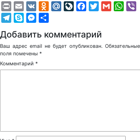
Print
Email
VK
Odnoklassniki
Mail.Ru
LiveJournal
Facebook
Twitter
Gmail
Wh
Telegram
Skype
Messenger
Отправить
Добавить комментарий
Ваш адрес email не будет опубликован.
Обязательные
поля помечены
*
Комментарий
*