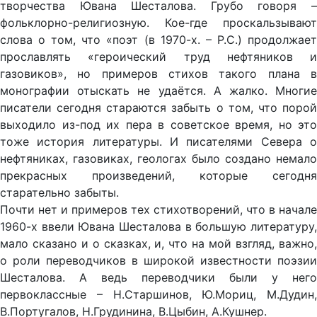
творчества Ювана Шесталова. Грубо говоря –
фольклорно-религиозную. Кое-где проскальзывают
слова о том, что «поэт (в 1970-х. – Р.С.) продолжает
прославлять «героический труд нефтяников и
газовиков», но примеров стихов такого плана в
монографии отыскать не удаётся. А жалко. Многие
писатели сегодня стараются забыть о том, что порой
выходило из-под их пера в советское время, но это
тоже история литературы. И писателями Севера о
нефтяниках, газовиках, геологах было создано немало
прекрасных произведений, которые сегодня
старательно забыты.
Почти нет и примеров тех стихотворений, что в начале
1960-х ввели Ювана Шесталова в большую литературу,
мало сказано и о сказках, и, что на мой взгляд, важно,
о роли переводчиков в широкой известности поэзии
Шесталова. А ведь переводчики были у него
первоклассные – Н.Старшинов, Ю.Мориц, М.Дудин,
В.Португалов, Н.Грудинина, В.Цыбин, А.Кушнер.