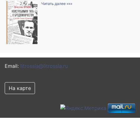
Читать далее »»»
Email:
litrossia@litrossia.ru
На карте