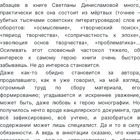
абзацев в книге Светланы Динисламовой много,
практически вся она состоит из мёртвых (точнее –
убитых тысячами советских литературоведов) слов и
оборотов: «осмысление», «творческий поиск»,
«период творчества», «сопричастность к эпохе»,
«эволюция основ творчества», «проблематика»…
Осиливать этот словесный частокол тяжело, об
интересе к самому герою книги очень быстро
забываешь. Не до интереса становится.
Даже как-то обидно становится за автора,
проделавшего, как я уже говорил, на мой взгляд,
огромный труд по сбору материала, его
формированию; угадывается и искреннее уважение,
может быть, даже любовь к герою монографии. Но
получилось нечто вроде канцелярского документа, где
всё зафиксировано, всё учтено, и разобраться в
содержании может лишь специалист. Да и то в силу
обязанности. А ведь в аннотации сказано, что книга