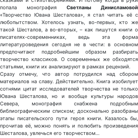
сказками и стихотворениями. И потому когда в руки
попала монография
Светланы Динисламовой
«Творчество Ювана Шесталова», я стал читать её с
любопытством. Хотелось узнать, во-первых, кто же
такой Шесталов, а во-вторых, – как пишутся книги о
писателях-современниках, ведь эта форма
литературоведения сегодня не в чести: в основном
предпочитают подробнейшим образом разбирать
творчество классиков. О современных же обходятся
статьями, книги их анализируют в рамках рецензий.
Сразу отмечу, что автор потрудился над сбором
материалов на славу. Действительно. Книга изобилует
сотнями цитат исследователей творчества не только
Ювана Шесталова, но и вообще культуры народов
Севера, монография снабжена подробным
библиографическим списком; досконально разобраны
этапы писательского пути героя книги. Казалось бы,
прочитав её, можно понять и полюбить произведения
Шесталова, увлечься его творчеством…