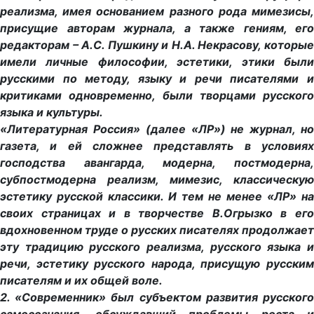
реализма, имея основанием разного рода мимезисы,
присущие авторам журнала, а также гениям, его
редакторам – А.С. Пушкину и Н.А. Некрасову, которые
имели личные философии, эстетики, этики были
русскими по методу, языку и речи писателями и
критиками одновременно, были творцами русского
языка и культуры.
«Литературная Россия» (далее «ЛР») не журнал, но
газета, и ей сложнее представлять в условиях
господства авангарда, модерна, постмодерна,
субпостмодерна реализм, мимезис, классическую
эстетику русской классики. И тем не менее «ЛР» на
своих страницах и в творчестве В.Огрызко в его
вдохновенном труде о русских писателях продолжает
эту традицию русского реализма, русского языка и
речи, эстетику русского народа, присущую русским
писателям и их общей воле.
2. «Современник» был субъектом развития русского