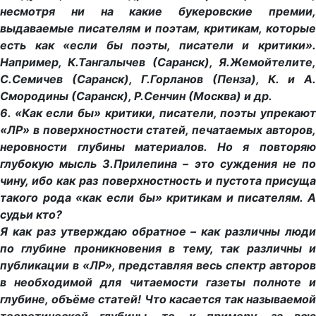
несмотря ни на какие букеровские премии,
выдаваемые писателям и поэтам, критикам, которые
есть как «если бы поэты, писатели и критики».
Например, К.Тангалычев (Саранск), Я.Жемойтелите,
С.Семичев (Саранск), Г.Горланов (Пенза), К. и А.
Смородины (Саранск), Р.Сенчин (Москва) и др.
6. «Как если бы» критики, писатели, поэты упрекают
«ЛР» в поверхностности статей, печатаемых авторов,
неровности глубины материалов. Но я повторяю
глубокую мысль З.Прилепина – это суждения не по
чину, ибо как раз поверхностность и пустота присуща
такого рода «как если бы» критикам и писателям. А
судьи кто?
Я как раз утверждаю обратное – как различны люди
по глубине проникновения в тему, так различны и
публикации в «ЛР», представляя весь спектр авторов
в необходимой для читаемости газеты полноте и
глубине, объёме статей! Что касается так называемой