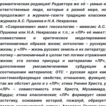
романтическая редакция! Редактора же её – умные и
ответственные люди, которые в разной мере, но
продолжают в журнале-газете традицию классики
журнала А.С. Пушкина и Н.А. Некрасова.
9. «Современник» имел гносеологию – мимезис А.С.
Пушкина или Н.А. Некрасова и т.п.; и «ЛР» её имеет:
совместимое и критическое моделирование
антиномичных образов жизни; онтологию – русскую
жизнь; у «ЛР» – жизнь русских земель и их литератур;
логику – антиномичный в целом тип логики отражения
жизни; эта логика присуща и материалам «ЛР»,
дополненная умозаключениями субдукции в
соотношении материалов; ОТС – русская идея как
системообразующее свойство, отношение, функция;
так же обстоит дело и с «ЛР»; этика Учения Христа, у
«ЛР» – совместимость этик Христа, Мухаммада,
Будды; этика классическая; «ЛР» формирует свою
эстетику, основание которой, пожалуй, образует