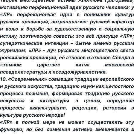
теория многоцветной истины Аполлона Григорьева;
мотивацию перфекционной идеи русского человека; у
«ЛР» перфекционная идея в понимании культур
русских провинций; антропологию: русский характер
и волю к борьбе за художественную и социальную
истину, поэтическую совесть; это всё присуще «ЛР»;
суперэтнические интенции – бытие именно русским
журналом; «ЛР» – луч русского многоцветного света
российских провинций, её этносов и этносов Севера в
«тёмном царстве» китча московской
псевдолитературы и псевдожурналистики.
10. «Современник» совмещал традиции европейского
и русского искусства, традицию науки как целостного
процесса познания, формировал традицию русского
искусства и литературы в целом, определял
процессы аккультурации, рецепции, реторсии в
культуре русского народа!
«ЛР» в полной мере не может осуществлять эту
функцию, но без сомнения активно вмешивается в