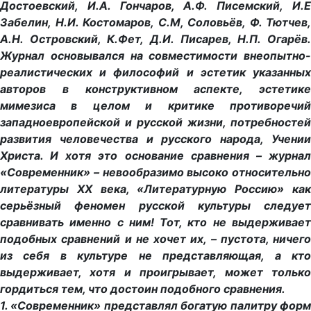
Достоевский, И.А. Гончаров, А.Ф. Писемский, И.Е
Забелин, Н.И. Костомаров, С.М, Соловьёв, Ф. Тютчев,
А.Н. Островский, К.Фет, Д.И. Писарев, Н.П. Огарёв.
Журнал основывался на совместимости внеопытно-
реалистических и философий и эстетик указанных
авторов в конструктивном аспекте, эстетике
мимезиса в целом и критике противоречий
западноевропейской и русской жизни, потребностей
развития человечества и русского народа, Учении
Христа. И хотя это основание сравнения – журнал
«Современник» – невообразимо высоко относительно
литературы XX века, «Литературную Россию» как
серьёзный феномен русской культуры следует
сравнивать именно с ним! Тот, кто не выдерживает
подобных сравнений и не хочет их, – пустота, ничего
из себя в культуре не представляющая, а кто
выдерживает, хотя и проигрывает, может только
гордиться тем, что достоин подобного сравнения.
1. «Современник» представлял богатую палитру форм