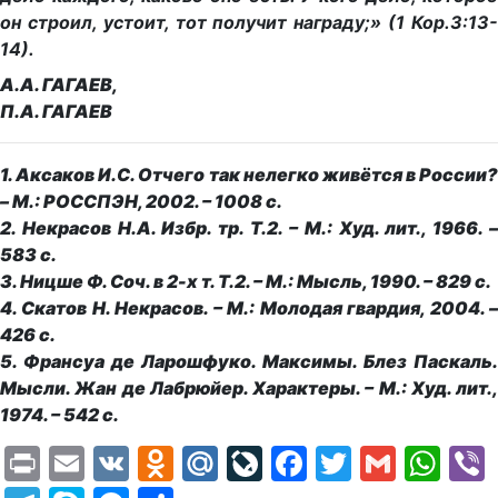
он строил, устоит, тот получит награду;» (1 Кор.3:13-
14).
А.А. ГАГАЕВ,
П.А. ГАГАЕВ
1. Аксаков И.С. Отчего так нелегко живётся в России?
– М.: РОССПЭН, 2002. – 1008 с.
2. Некрасов Н.А. Избр. тр. Т.2. – М.: Худ. лит., 1966. –
583 с.
3. Ницше Ф. Соч. в 2-х т. Т.2. – М.: Мысль, 1990. – 829 с.
4. Скатов Н. Некрасов. – М.: Молодая гвардия, 2004. –
426 с.
5. Франсуа де Ларошфуко. Максимы. Блез Паскаль.
Мысли. Жан де Лабрюйер. Характеры. – М.: Худ. лит.,
1974. – 542 с.
Print
Email
VK
Odnoklassniki
Mail.Ru
LiveJournal
Facebook
Twitter
Gmail
Wh