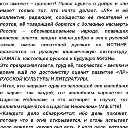
кто сможет – сделает! Право судить о добре и зле
имеет только тот, кто нечто делает. «ЛР» и её
коллектив, редакция, сообщество её писателей и
поэтов, её товарищей борются с болезнью насмерть
России – обезнародованием народа, правящих
классов, власти, вводят имена добра и зла в русской
жизни, имена писателей русских по ИСТИНЕ,
сражаются за русскую классическую литературу,
ПАМЯТЬ, настоящее русское и будущую ЖИЗНЬ.
Это прекрасная газета, труд её, творчество – велики и
время ещё по достоинству оценит развитие «ЛР»
РУССКОЙ КУЛЬТУРЫ И ЛИТЕРАТУРЫ.
«Итак, кто нарушит одну из заповедей сих малейших
и научит так людей, тот малейшим наречётся в
Царстве Небесном; а кто сотворит и научит, тот
великим наречётся в Царстве Небесном» (Мф.5:19).
«Каждого дело обнаружится; ибо день покажет,
потому что в огне открывается, и огонь испытает
дело каждого, каково оно есть. У кого дело, которое