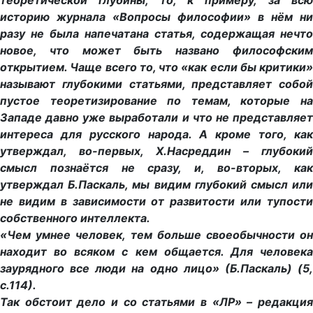
теоретической глубины, то, к примеру, за всю
историю журнала «Вопросы философии» в нём ни
разу не была напечатана статья, содержащая нечто
новое, что может быть названо философским
открытием. Чаще всего то, что «как если бы критики»
называют глубокими статьями, представляет собой
пустое теоретизирование по темам, которые на
Западе давно уже выработали и что не представляет
интереса для русского народа. А кроме того, как
утверждал, во-первых, Х.Насреддин – глубокий
смысл познаётся не сразу, и, во-вторых, как
утверждал Б.Паскаль, мы видим глубокий смысл или
не видим в зависимости от развитости или тупости
собственного интеллекта.
«Чем умнее человек, тем больше своеобычности он
находит во всяком с кем общается. Для человека
заурядного все люди на одно лицо» (Б.Паскаль) (5,
с.114).
Так обстоит дело и со статьями в «ЛР» – редакция