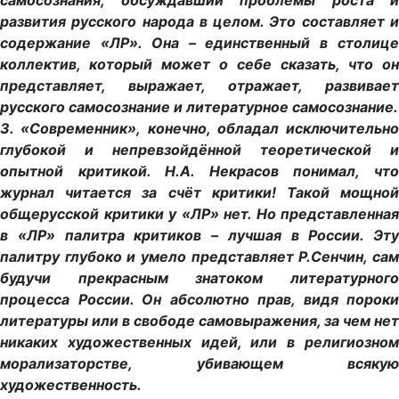
самосознания, обсуждавший проблемы роста и
развития русского народа в целом. Это составляет и
содержание «ЛР». Она – единственный в столице
коллектив, который может о себе сказать, что он
представляет, выражает, отражает, развивает
русского самосознание и литературное самосознание.
3. «Современник», конечно, обладал исключительно
глубокой и непревзойдённой теоретической и
опытной критикой. Н.А. Некрасов понимал, что
журнал читается за счёт критики! Такой мощной
общерусской критики у «ЛР» нет. Но представленная
в «ЛР» палитра критиков – лучшая в России. Эту
палитру глубоко и умело представляет Р.Сенчин, сам
будучи прекрасным знатоком литературного
процесса России. Он абсолютно прав, видя пороки
литературы или в свободе самовыражения, за чем нет
никаких художественных идей, или в религиозном
морализаторстве, убивающем всякую
художественность.