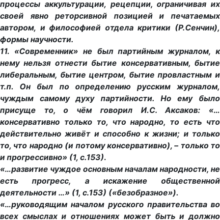
процессы аккультурации, рецепции, ограничивая их
своей явно реторсивной позицией и печатаемых
автором, и философией отдела критики (Р.Сенчин),
формы научности.
11. «Современник» не был партийным журналом, к
нему нельзя отнести бытие консервативным, бытие
либеральным, бытие центром, бытие провластным и
т.п. Он был по определению русским журналом,
чуждым самому духу партийности. Но ему было
присуще то, о чём говорил И.С. Аксаков: «…
консервативно только то, что народно, то есть что
действительно живёт и способно к жизни; и только
то, что народно (и потому консервативно), – только то
и прогрессивно» (1, с.153).
«…развитие чуждое основным началам народности, не
есть прогресс, а искажение общественной
деятельности …» (1, с.153) («безобразное»).
«…руководящим началом русского правительства во
всех смыслах и отношениях может быть и должно