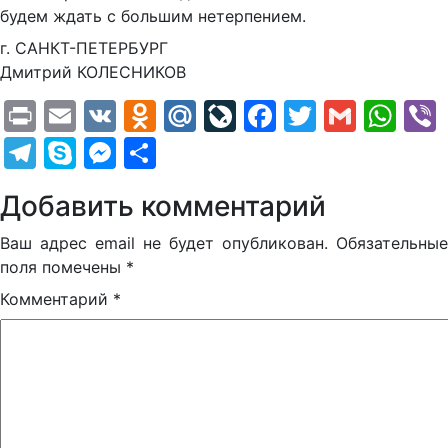
будем ждать с большим нетерпением.
г. САНКТ-ПЕТЕРБУРГ
Дмитрий КОЛЕСНИКОВ
Print
Email
VK
Odnoklassniki
Mail.Ru
LiveJournal
Facebook
Twitter
Gmail
Wh
Telegram
Skype
Messenger
Отправить
Добавить комментарий
Ваш адрес email не будет опубликован.
Обязательные
поля помечены
*
Комментарий
*