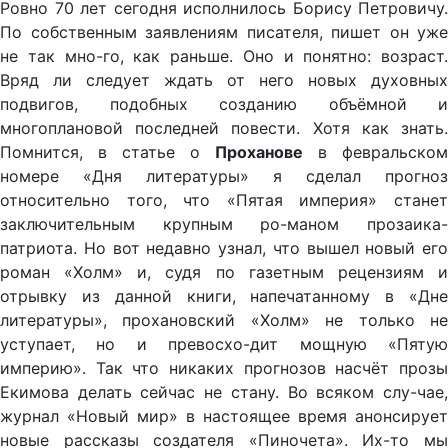
Ровно 70 лет сегодня исполнилось Борису Петровичу.
По собственным заявлениям писателя, пишет он уже
не так мно-го, как раньше. Оно и понятно: возраст.
Вряд ли следует ждать от него новых духовных
подвигов, подобных созданию объёмной и
многоплановой последней повести. Хотя как знать.
Помнится, в статье о
Проханове
в февральском
номере «Дня литературы» я сделал прогноз
относительно того, что «Пятая империя» станет
заключительным крупным ро-маном прозаика-
патриота. Но вот недавно узнал, что вышел новый его
роман «Холм» и, судя по газетным рецензиям и
отрывку из данной книги, напечатанному в «Дне
литературы», прохановский «Холм» не только не
уступает, но и превосхо-дит мощную «Пятую
империю». Так что никаких прогнозов насчёт прозы
Екимова делать сейчас не стану. Во всяком слу-чае,
журнал «Новый мир» в настоящее время анонсирует
новые рассказы создателя «Пиночета». Их-то мы