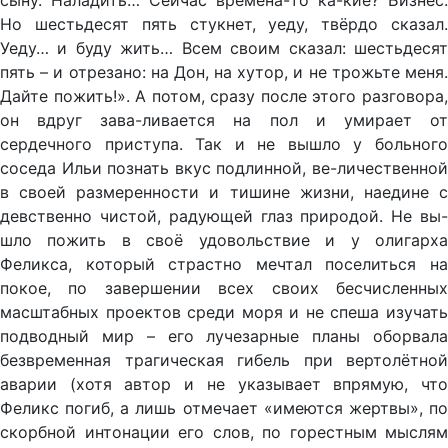
сыну. Наладить… Сейчас времена-то ка-кие? Бизнес.
Но шестьдесят пять стукнет, уеду, твёрдо сказал.
Уеду… и буду жить… Всем своим сказал: шестьдесят
пять – и отрезано: на Дон, на хутор, и не трожьте меня.
Дайте пожить!». А потом, сразу после этого разговора,
он вдруг зава-ливается на пол и умирает от
сердечного приступа. Так и не вышло у больного
соседа Ильи познать вкус подлинной, ве-личественной
в своей размеренности и тишине жизни, наедине с
девственно чистой, радующей глаз природой. Не вы-
шло пожить в своё удовольствие и у олигарха
Феликса, который страстно мечтал поселиться на
покое, по завершении всех своих бесчисленных
масштабных проектов среди моря и не спеша изучать
подводный мир – его лучезарные планы оборвала
безвременная трагическая гибель при вертолётной
аварии (хотя автор и не указывает впрямую, что
Феликс погиб, а лишь отмечает «имеются жертвы», по
скорбной интонации его слов, по горестным мыслям