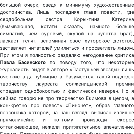
большой очерк, сведя к минимуму художественные
достоинства. Лишь последняя глава повести, где
сердобольная сестра Коры-тина Катерина
(вызывающая, кстати сказать, намного больше
симпатий, чем суровый, скупой на чувства брат),
ласкает телят, вспоминая своё хуторское детство,
заставляет читателей умилиться и просветлеть лицом.
При этом я полностью разделяю негодование критика
Павла Басинского
по поводу того, что некоторы
журналисты видят в авторе «Пастушьей звезды» лишь
очеркиста да публициста. Разумеется, такой подход к
творчеству лауреата солженицынской премии
страдает однобокостью и фактически неверен. Но я
сейчас говорю не про творчество Екимова в целом, а
кон-кретно про повесть «Пиночет», образ главного
персонажа которой, на наш взгляд, выписан излишне
прямолинейно и по-тому производит скорее
отталкивающее, нежели притягательное впечатление.