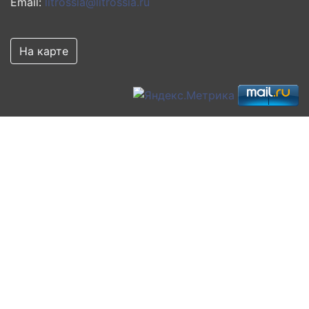
Email:
litrossia@litrossia.ru
На карте