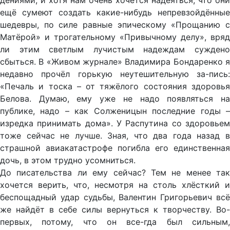
дениями, и хотя нам очень хочется надеяться, что они
ещё сумеют создать какие-нибудь непревзойдённые
шедевры, по силе равные эпическому «Прощанию с
Матёрой» и трогательному «Привычному делу», вряд
ли этим светлым лучистым надеждам суждено
сбыться. В «Живом журнале» Владимира Бондаренко я
недавно прочёл горькую неутешительную за-пись:
«Печаль и тоска – от тяжёлого состояния здоровья
Белова. Думаю, ему уже не надо появляться на
публике, надо – как Солженицын последние годы –
изредка принимать дома». У Распутина со здоровьем
тоже сейчас не лучше. Зная, что два года назад в
страшной авиакатастрофе погибла его единственная
дочь, в этом трудно усомниться.
До писательства ли ему сейчас? Тем не менее так
хочется верить, что, несмотря на столь хлёсткий и
беспощадный удар судьбы, Валентин Григорьевич всё
же найдёт в себе силы вернуться к творчеству. Во-
первых, потому, что он все-гда был сильным,