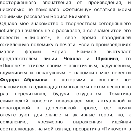
восторженного впечатления от произведения, и
нисколько не помешало «Фетисычу» остаться моим
любимым рассказом Бориса Екимова.
Однако моё знакомство с творчеством сегодняшнего
юбиляра началось не с рассказов, а со знаменитой его
повести «Пиночет», в своё время породившей
оживлённую полемику в печати. Если в произведениях
малой формы Борис Еки-мов выступает
продолжателем линии
Чехова
и
Шукшина
, т
«Пиночет» стилем своим – аскетичным, задушевным,
вдумчивым и ненатужным – напомнил мне повести
Фёдора Абрамова
, с которыми я впервые по-
знакомился в одиннадцатом классе и потом несколько
раз перечитывал, будучи студентом. Тематика
екимовской повес-ти показалась мне актуальной и
новаторской в деревенской прозе, где почти
отсутствуют деятельные и активные герои, но, к
сожалению, чрезмерно выраженная идейная
составляющая, на мой взгляд, превратила «Пиночет» в