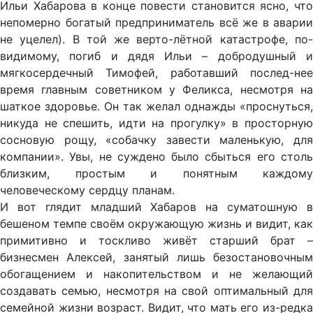
Ильи Хабарова в конце повести становится ясно, что
непомерно богатый предприниматель всё же в аварии
не уцелел). В той же верто-лётной катастрофе, по-
видимому, погиб и дядя Ильи – добродушный и
мягкосердечный Тимофей, работавший послед-нее
время главным советником у Феликса, несмотря на
шаткое здоровье. Он так желал однажды «проснуться,
никуда не спешить, идти на прогулку» в просторную
сосновую рощу, «собачку завести маленькую, для
компании». Увы, не суждено было сбыться его столь
близким, простым и понятным каждому
человеческому сердцу планам.
И вот глядит младший Хабаров на суматошную в
бешеном темпе своём окружающую жизнь и видит, как
примитивно и тоскливо живёт старший брат –
бизнесмен Алексей, занятый лишь безостановочным
обогащением и накопительством и не желающий
создавать семью, несмотря на свой оптимальный для
семейной жизни возраст. Видит, что мать его из-редка