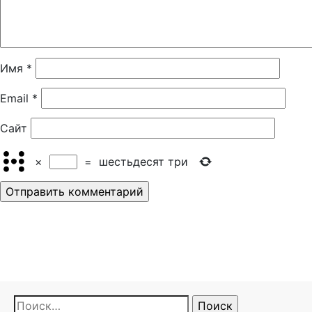
Имя
*
Email
*
Сайт
×
=
шестьдесят три
Найти: