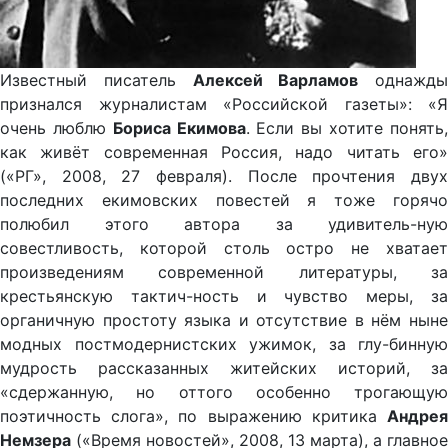
Известный писатель
Алексей Варламов
однажды
признался журналистам «Российской газеты»: «Я
очень люблю
Бориса Екимова
. Если вы хотите понять
как живёт современная Россия, надо читать его»
(«РГ», 2008, 27 февраля). После прочтения двух
последних екимовских повестей я тоже горячо
полюбил этого автора за удивитель-ную
совестливость, которой столь остро не хватает
произведениям современной литературы, за
крестьянскую тактич-ность и чувство меры, за
органичную простоту языка и отсутствие в нём ныне
модных постмодернистских ужимок, за глу-бинную
мудрость рассказанных житейских историй, за
«сдержанную, но оттого особенно трогающую
поэтичность слога», по выражению критика
Андрея
Немзера
(«Время новостей», 2008, 13 марта), а главное