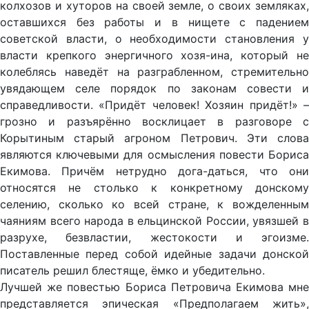
колхозов и хуторов на своей земле, о своих земляках,
оставшихся без работы и в нищете с падением
советской власти, о необходимости становления у
власти крепкого энергичного хозя-ина, который не
колеблясь наведёт на разграбленном, стремительно
увядающем селе порядок по законам совести и
справедливости. «Придёт человек! Хозяин придёт!» –
грозно и разъярённо восклицает в разговоре с
Корытиным старый агроном Петрович. Эти слова
являются ключевыми для осмысления повести Бориса
Екимова. Причём нетрудно дога-даться, что они
относятся не столько к конкретному донскому
селению, сколько ко всей стране, к вожделенным
чаяниям всего народа в ельцинской России, увязшей в
разрухе, безвластии, жестокости и эгоизме.
Поставленные перед собой идейные задачи донской
писатель решил блестяще, ёмко и убедительно.
Лучшей же повестью Бориса Петровича Екимова мне
представляется эпическая «Предполагаем жить»,