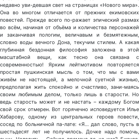
недавно уви-девшая свет на страницах «Нового мира».
Она во многом отличается от прежних екимовских
повестей. Прежде всего по-ражает эпический размах
во всём, начиная от объёма и количества персонажей
и заканчивая пологим, величавым и безмятежным,
словно воды вечного Дона, текучим стилем. А какая
глубинная бездонная философия заложена в этой
масштабной вещи, как тесно она связана с
современностью! Ярким лейтмотивом повторяется
простая пушкинская мысль о том, что мы с вами
живём не настоящей, а мелочной суетной жизнью,
предполагая жить спокойно и счастливо, зани-маясь
своим любимым делом, только лишь в старости. Но
ведь старость может и не настать – каждому Богом
свой срок отмерен. Вот горячечно исповедуется Илье
Хабарову, одному из центральных героев повести,
сосед по больничной па-лате: «Я… дал слово, пусть в
шестьдесят лет не получилось. Дочке надо помочь,