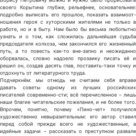
Борису Петровичу можно и нужно было прорисовать
своего Корытина глубже, рельефнее, основательнее:
подробно выписать его прошлое, показать взаимоот-
ношения героя с хуторскими жителями не только в
работе, но и в быту. Нам было бы весьма любопытно
узнать и о том, как сложилась дальнейшая судьба
председателя колхоза, чем закончился его жизненный
путь, а то повесть как-то вне-запно и неожиданно
оборвалась, словно надоело прозаику писать её и
решил он, создав десять глав, поставить-таки точку и
отдохнуть от литературного труда.
Подчеркнём: мы отнюдь не считаем себя вправе
давать советы одному из лучших российских
писателей современно-сти; всё перечисленное – лишь
наши благие читательские пожелания, и не более того.
Впрочем, понятно, почему «Пино-чет» получился
художественно невыразительным: его автор ставил
перед собой прежде всего не художественные, а
идейные задачи – рассказать о преступном развале