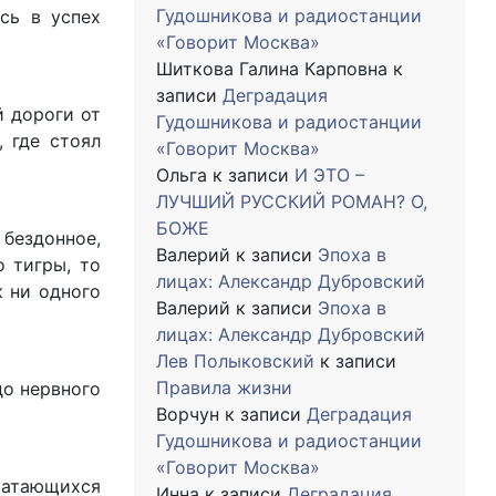
Гудошникова и радиостанции
сь в успех
«Говорит Москва»
Шиткова Галина Карповна
к
записи
Деградация
й дороги от
Гудошникова и радиостанции
 где стоял
«Говорит Москва»
Ольга
к записи
И ЭТО –
ЛУЧШИЙ РУССКИЙ РОМАН? О,
БОЖЕ
 бездонное,
Валерий
к записи
Эпоха в
о тигры, то
лицах: Александр Дубровский
к ни одного
Валерий
к записи
Эпоха в
лицах: Александр Дубровский
Лев Полыковский
к записи
Правила жизни
до нервного
Ворчун
к записи
Деградация
Гудошникова и радиостанции
«Говорит Москва»
чатающихся
Инна
к записи
Деградация