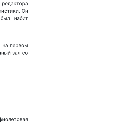
о редактора
листики. Он
 был набит
 на первом
дный зал со
фиолетовая