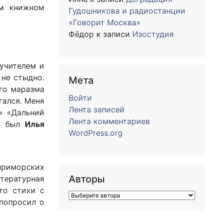
ом книжном
Гудошникова и радиостанции
«Говорит Москва»
Фёдор
к записи
Изостудия
 учителем и
 не стыдно.
Мета
его маразма
Войти
гался. Меня
Лента записей
» «Дальний
Лента комментариев
ом был
Илья
WordPress.org
приморских
Авторы
итературная
го стихи с
 попросил о