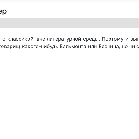
ер
 клас­си­кой, вне ли­те­ра­тур­ной сре­ды. По­это­му и вы­г
 то­ва­рищ ка­ко­го-ни­будь Баль­мон­та или Есе­ни­на, но ни