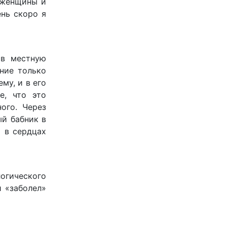
е женщины и
ень скоро я
 в местную
ние только
му, и в его
е, что это
ого. Через
ый бабник в
 в сердцах
огического
и «заболел»