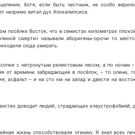
еление. Хотя, если быть честным, не особо верило
лет незримо витал дух Апокалипсиса.
ном посёлке Восток, что в семистах километрах плохо
олиной смерти» называли аборигены-орочи то место,
приходили сюда умирать.
 сопки с нетронутым реликтовым лесом, а по ночам –
мя от времени забредающие в посёлок, – то олени, т
я, асфальт – и на сто км на запад и двести на восто
анство доводит людей, страдающих клаустрофобией, 
ейная жизнь способствовали чтению. Я знал всех пе