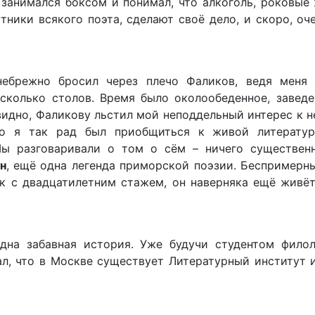
 занимался боксом и понимал, что алкоголь, роковы
ники всякого поэта, сделают своё дело, и скоро, оч
 небрежно бросил через плечо Фаликов, ведя меня
сколько столов. Время было околообеденное, заведе
идно, Фаликову льстил мой неподдельный интерес к не
но я так рад был приобщиться к живой литератур
Мы разговаривали о том о сём – ничего существенн
н
, ещё одна легенда приморской поэзии. Беспримерн
к с двадцатилетним стажем, он наверняка ещё живёт
на забавная история. Уже будучи студентом филол
ал, что в Москве существует Литературный институт 