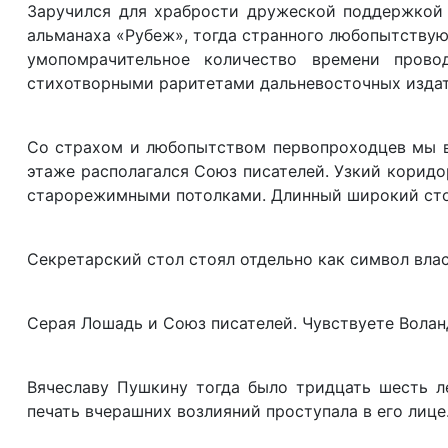
Заручился для храбрости дружеской поддержко
альманаха «Рубеж», тогда странного любопытствую
умопомрачительное количество времени прово
стихотворными раритетами дальневосточных издат
Со страхом и любопытством первопроходцев мы вх
этаже располагался Союз писателей. Узкий коридо
старорежимными потолками. Длинный широкий сто
Секретарский стол стоял отдельно как символ влас
Серая Лошадь и Союз писателей. Чувствуете Волан
Вячеславу Пушкину тогда было тридцать шесть ле
печать вчерашних возлияний проступала в его лице