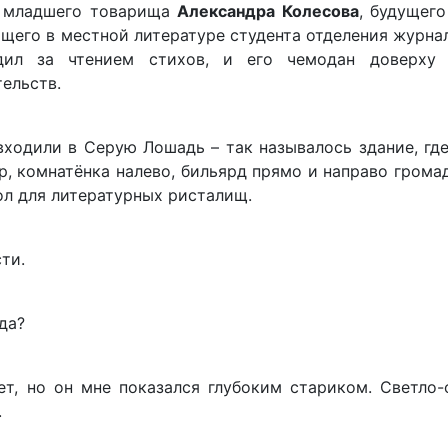
й младшего товарища
Александра Колесова
, будущег
щего в местной литературе студента отделения журна
дил за чтением стихов, и его чемодан доверху
ельств.
одили в Серую Лошадь – так называлось здание, где
р, комнатёнка налево, бильярд прямо и направо грома
л для литературных ристалищ.
ти.
да?
т, но он мне показался глубоким стариком. Светло-
.