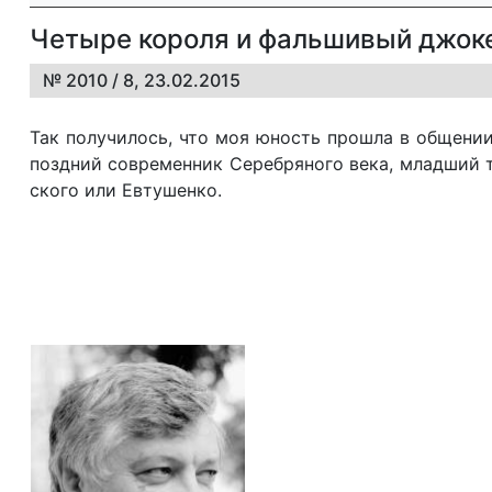
Четыре короля и фальшивый джок
№ 2010 / 8, 23.02.2015
Так по­лу­чи­лось, что моя юность про­шла в об­ще­нии с
по­зд­ний со­вре­мен­ник Се­ре­б­ря­но­го ве­ка, млад­ший
ско­го или Ев­ту­шен­ко.