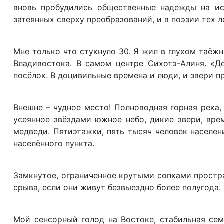
вновь пробудились общественные надежды на исц
затеянных сверху преобразований, и в поэзии тех 
Мне только что стукнуло 30. Я жил в глухом таёж
Владивостока. В самом центре Сихотэ-Алиня. «Д
посёлок. В доцивильные времена и люди, и звери 
Внешне – чудное место! Полноводная горная река,
усеянное звёздами южное небо, дикие звери, вре
медведи. Пятиэтажки, пять тысяч человек населени
населённого пункта.
Замкнутое, ограниченное крутыми сопками простр
срыва, если они живут безвыездно более полугода.
Мой сенсорный голод на Востоке, стабильная сем