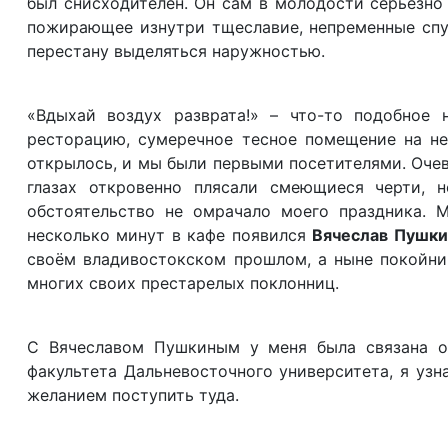
был снисходителен. Он сам в молодости серьёзно
пожирающее изнутри тщеславие, непременные спут
перестану выделяться наружностью.
«Вдыхай воздух разврата!» – что-то подобное
ресторацию, сумеречное тесное помещение на не
открылось, и мы были первыми посетителями. Очев
глазах откровенно плясали смеющиеся черти, 
обстоятельство не омрачало моего праздника. 
несколько минут в кафе появился
Вячеслав Пушки
своём владивостокском прошлом, а ныне покойни
многих своих престарелых поклонниц.
С Вячеславом Пушкиным у меня была связана од
факультета Дальневосточного университета, я узн
желанием поступить туда.