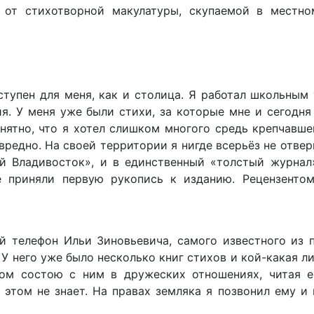
 от стихотворной макулатуры, скупаемой в местн
ступен для меня, как и столица. Я работал школьным
я. У меня уже были стихи, за которые мне и сегодня
онятно, что я хотел слишком многого средь крепчавш
 вредно. На своей территории я нигде всерьёз не отвер
ый Владивосток», и в единственный «толстый журнал
же приняли первую рукопись к изданию. Рецензент
й телефон Ильи Зиновьевича, самого известного из 
 У него уже было несколько книг стихов и кой-какая л
зом состою с ним в дружеских отношениях, читая е
б этом не знает. На правах земляка я позвонил ему и