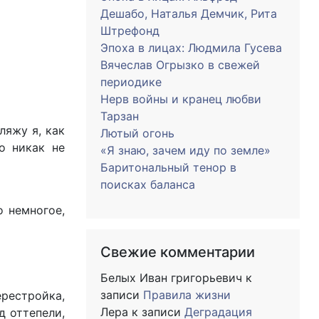
Дешабо, Наталья Демчик, Рита
Штрефонд
Эпоха в лицах: Людмила Гусева
Вячеслав Огрызко в свежей
периодике
Нерв войны и кранец любви
Тарзан
ляжу я, как
Лютый огонь
но никак не
«Я знаю, зачем иду по земле»
Баритональный тенор в
поисках баланса
о немногое,
Свежие комментарии
Белых Иван григорьевич
к
записи
Правила жизни
ерестройка,
Лера
к записи
Деградация
д оттепели,