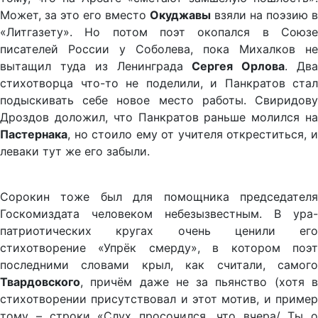
Может, за это его вместо
Окуджавы
взяли на поэзию в
«Литгазету». Но потом поэт окопался в Союзе
писателей России у Соболева, пока Михалков не
вытащил туда из Ленинграда
Сергея Орлова
. Дв
стихотворца что-то не поделили, и Панкратов стал
подыскивать себе новое место работы. Свиридову
Дроздов доложил, что Панкратов раньше молился на
Пастернака
, но стоило ему от учителя откреститься, и
леваки тут же его забыли.
Сорокин тоже был для помощника председателя
Госкомиздата человеком небезызвестным. В ура-
патриотических кругах очень ценили его
стихотворение «Упрёк смерду», в котором поэт
последними словами крыл, как считали, самого
Твардовского
, причём даже не за пьянство (хотя в
стихотворении присутствовал и этот мотив, и пример
тому – строки «Слух просочился, что вчера/ Ты о