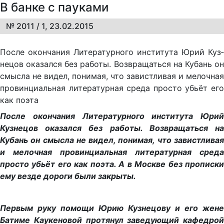
В банке с пауками
№ 2011 / 1, 23.02.2015
По­сле окон­ча­ния Ли­те­ра­тур­но­го ин­сти­ту­та Юрий Куз­
не­цов ока­зал­ся без ра­бо­ты. Воз­вра­щать­ся на Ку­бань он
смыс­ла не ви­дел, по­ни­мая, что за­ви­ст­ли­вая и ме­лоч­ная
про­вин­ци­аль­ная ли­те­ра­тур­ная сре­да про­сто убь­ёт его
как по­эта
После окончания Литературного института Юрий
Кузнецов оказался без работы. Возвращаться на
Кубань он смысла не видел, понимая, что завистливая
и мелочная провинциальная литературная среда
просто убьёт его как поэта. А в Москве без прописки
ему везде дороги были закрыты.
Первым руку помощи Юрию Кузнецову и его жене
Батиме Каукеновой протянул заведующий кафедрой