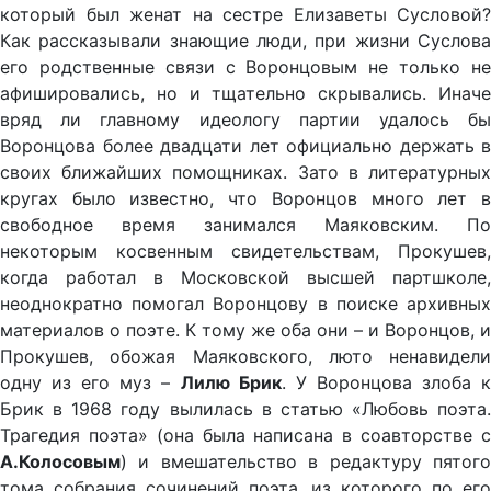
который был женат на сестре Елизаветы Сусловой?
Как рассказывали знающие люди, при жизни Суслова
его родственные связи с Воронцовым не только не
афишировались, но и тщательно скрывались. Иначе
вряд ли главному идеологу партии удалось бы
Воронцова более двадцати лет официально держать в
своих ближайших помощниках. Зато в литературных
кругах было известно, что Воронцов много лет в
свободное время занимался Маяковским. По
некоторым косвенным свидетельствам, Прокушев,
когда работал в Московской высшей партшколе,
неоднократно помогал Воронцову в поиске архивных
материалов о поэте. К тому же оба они – и Воронцов, и
Прокушев, обожая Маяковского, люто ненавидели
одну из его муз –
Лилю Брик
. У Воронцова злоба 
Брик в 1968 году вылилась в статью «Любовь поэта.
Трагедия поэта» (она была написана в соавторстве с
А.Колосовым
) и вмешательство в редактуру пятого
тома собрания сочинений поэта, из которого по его