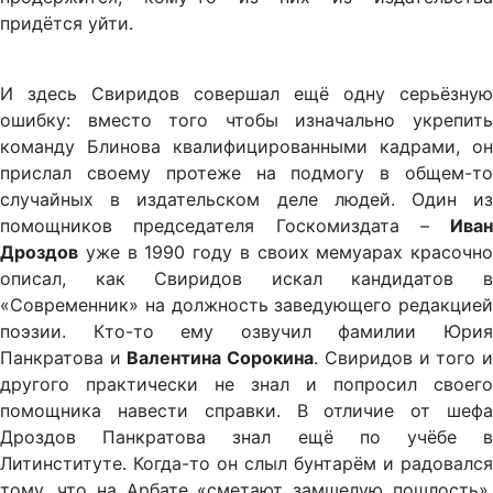
придётся уйти.
И здесь Свиридов совершал ещё одну серьёзную
ошибку: вместо того чтобы изначально укрепить
команду Блинова квалифицированными кадрами, он
прислал своему протеже на подмогу в общем-то
случайных в издательском деле людей. Один из
помощников председателя Госкомиздата –
Иван
Дроздов
уже в 1990 году в своих мемуарах красочно
описал, как Свиридов искал кандидатов в
«Современник» на должность заведующего редакцией
поэзии. Кто-то ему озвучил фамилии Юрия
Панкратова и
Валентина Сорокина
. Свиридов и того 
другого практически не знал и попросил своего
помощника навести справки. В отличие от шефа
Дроздов Панкратова знал ещё по учёбе в
Литинституте. Когда-то он слыл бунтарём и радовался
тому, что на Арбате «сметают замшелую пошлость».