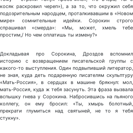
косяк раскровил череп»), а за то, что окружил себя
подозрительным народцем, проталкивавшим в «Новом
мире» сомнительные идейки. Сорокин строго
спрашивал «смерда»: «Мы, может, хмель тебе
простим,/ Но чем оплатишь ты измену?»
Докладывая про Сорокина, Дроздов вспомнил
историю с возвращением писательской группы с
какого-то выступления. Один подвыпивший литератор,
не зная, куда деть подаренную писателям скульптуру
«Мать-Россия», в сердцах в машине брякнул: мол,
мать-Россия, куда ж тебя засунуть. Эта фраза вызвала
вспышку гнева у Сорокина. Набросившись на пьяного
коллегу, он ему бросил: «Ты, хмырь болотный,
прекрати глумиться над святыней, не то я тебя
стукну».