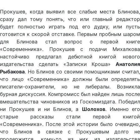
Прокушев, когда выявил все слабые места Блинова,
сразу дал тому понять, что или главный редактор
будет полностью играть под его дудку, или пусть
готовится к скорой отставке. Первым пробным шаром
для Блинова стал вопрос о первой книге
«Современника». Прокушев с подачи Михалкова
настойчиво предлагал дебютной книгой нового
издательства сделать «Записки Кроша»
Анатолия
Рыбакова
. Но Блинов со своими помощниками считал,
что лицо «Современника» должны были определять
писатели-охранители, но не либералы. Возникла
бурная дискуссия. Компромисс был найден лишь после
вмешательства чиновников из Госкомиздата. Победил
ни Прокушев и ни Блинов, а
Шолохов
. Именно его
старые рассказы стали первой книгой
«Современника». После этой истории было очевидно,
что Блинов в связке с Прокушевым долго не
продержится, кому-то из них из издательства