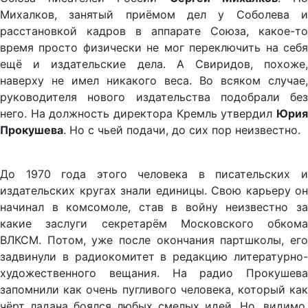
Михалков, занятый приёмом дел у Соболева и
расстановкой кадров в аппарате Союза, какое-то
время просто физически не мог переключить на себя
ещё и издательские дела. А Свиридов, похоже,
наверху не имел никакого веса. Во всяком случае,
руководителя нового издательства подобрали без
него. На должность директора Кремль утвердил
Юрия
Прокушева
. Но с чьей подачи, до сих пор неизвестно.
До 1970 года этого человека в писательских и
издательских кругах знали единицы. Свою карьеру он
начинал в комсомоле, став в войну неизвестно за
какие заслуги секретарём Московского обкома
ВЛКСМ. Потом, уже после окончания партшколы, его
задвинули в радиокомитет в редакцию литературно-
художественного вещания. На радио Прокушева
запомнили как очень пугливого человека, который как
чёрт ладана боялся любых смелых идей. Но, видимо,