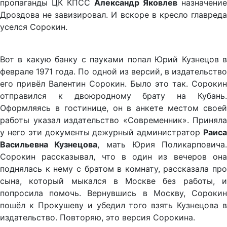
пропаганды ЦК КПСС
Александр Яковлев
назначение
Дроздова не завизировал. И вскоре в кресло главреда
уселся Сорокин.
Вот в какую банку с пауками попал Юрий Кузнецов в
феврале 1971 года. По одной из версий, в издательство
его привёл Валентин Сорокин. Было это так. Сорокин
отправился к двоюродному брату на Кубань.
Оформляясь в гостинице, он в анкете местом своей
работы указал издательство «Современник». Приняла
у него эти документы дежурный администратор
Раиса
Васильевна Кузнецова
, мать Юрия Поликарповича.
Сорокин рассказывал, что в один из вечеров она
поднялась к нему с братом в комнату, рассказала про
сына, который мыкался в Москве без работы, и
попросила помочь. Вернувшись в Москву, Сорокин
пошёл к Прокушеву и убедил того взять Кузнецова в
издательство. Повторяю, это версия Сорокина.