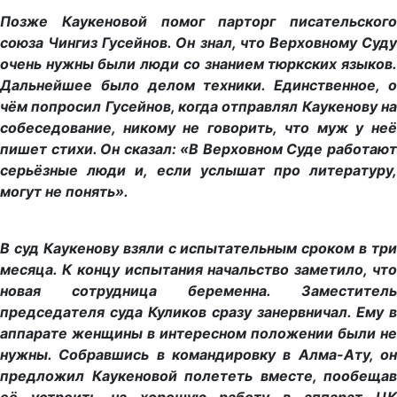
Позже Каукеновой помог парторг писательского
союза Чингиз Гусейнов. Он знал, что Верховному Суду
очень нужны были люди со знанием тюркских языков.
Дальнейшее было делом техники. Единственное, о
чём попросил Гусейнов, когда отправлял Каукенову на
собеседование, никому не говорить, что муж у неё
пишет стихи. Он сказал: «В Верховном Суде работают
серьёзные люди и, если услышат про литературу,
могут не понять».
В суд Каукенову взяли с испытательным сроком в три
месяца. К концу испытания начальство заметило, что
новая сотрудница беременна. Заместитель
председателя суда Куликов сразу занервничал. Ему в
аппарате женщины в интересном положении были не
нужны. Собравшись в командировку в Алма-Ату, он
предложил Каукеновой полететь вместе, пообещав