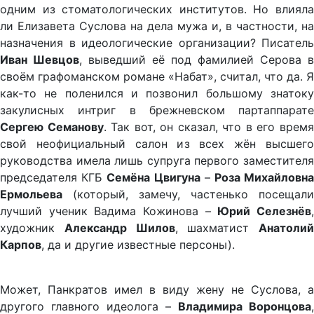
одним из стоматологических институтов. Но влияла
ли Елизавета Суслова на дела мужа и, в частности, на
назначения в идеологические организации? Писатель
Иван Шевцов
, выведший её под фамилией Серова в
своём графоманском романе «Набат», считал, что да. Я
как-то не поленился и позвонил большому знатоку
закулисных интриг в брежневском партаппарате
Сергею Семанову
. Так вот, он сказал, что в его врем
свой неофициальный салон из всех жён высшего
руководства имела лишь супруга первого заместителя
председателя КГБ
Семёна Цвигуна
–
Роза Михайловн
Ермольева
(который, замечу, частенько посещали
лучший ученик Вадима Кожинова –
Юрий Селезнёв
художник
Александр Шилов
, шахматист
Анатолий
Карпов
, да и другие известные персоны).
Может, Панкратов имел в виду жену не Суслова, а
другого главного идеолога –
Владимира Воронцова
,