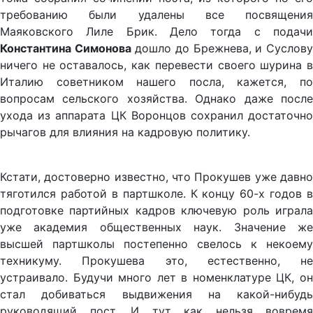
требованию были удалены все посвящения
Маяковского Лиле Брик. Дело тогда с подачи
Константина Симонова
дошло до Брежнева, и Суслов
ничего не оставалось, как перевести своего шурина в
Италию советником нашего посла, кажется, по
вопросам сельского хозяйства. Однако даже после
ухода из аппарата ЦК Воронцов сохранил достаточно
рычагов для влияния на кадровую политику.
Кстати, достоверно известно, что Прокушев уже давно
тяготился работой в партшколе. К концу 60-х годов в
подготовке партийных кадров ключевую роль играла
уже академия общественных наук. Значение же
высшей партшколы постепенно свелось к некоему
техникуму. Прокушева это, естественно, не
устраивало. Будучи много лет в номенклатуре ЦК, он
стал добиваться выдвижения на какой-нибудь
руководящий пост. И тут как нельзя вовремя