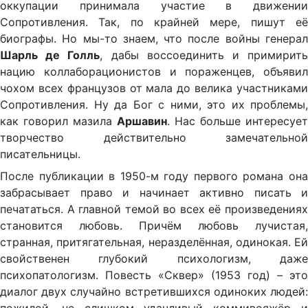
оккупации принимала участие в движении
Сопротивления. Так, по крайней мере, пишут её
биографы. Но мы-то знаем, что после войны генерал
Шарль де Голль
, дабы воссоединить и примирит
нацию коллаборационистов и пораженцев, объявил
чохом всех французов от мала до велика участниками
Сопротивления. Ну да Бог с ними, это их проблемы,
как говорил мазила
Аршавин
. Нас больше интересует
творчество действительно замечательной
писательницы.
После публикации в 1950-м году первого романа она
забрасывает право и начинает активно писать и
печататься. А главной темой во всех её произведениях
становится любовь. Причём любовь лучистая,
странная, притягательная, неразделённая, одинокая. Ей
свойственен глубокий психологизм, даже
психопатологизм. Повесть «Сквер» (1953 год) – это
диалог двух случайно встретившихся одиноких людей: