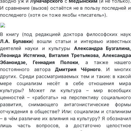
заодно уж и
Луначарского
с
Медынским
(и не только).
И сравнение (вызов) остаётся не в пользу последней и
последнего (хотя он тоже якобы «писатель»).
В книгу (под редакцией доктора философских наук
Л.А. Булавки
) вошли статьи и интервью известных
деятелей науки и культуры
Александра Бузгалина
Леонида Истягина, Виталия Третьякова, Александра
Эбаноидзе, Геннадия Полоки
, а также нашег
постоянного автора
Дмитрия Чёрного
. И многи
других. Среди рассматриваемых тем и такие: в какой
мере социализм несёт в себе отношения мира
культуры? Может ли культура – мир всеобщих
ценностей – «работать» на перспективу социального
развития, снимающего антагонистические формы
отчуждения в обществе? Или: социализм и сталинизм
– в чём различие их влияния на культуру? Я обозначил
лишь часть вопросов, а достаточно целостное