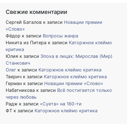
Свежие комментарии
Сергей Баталов
к записи
Новации премии
«Слово»
Фёдор
к записи
Вопросы жанра
Никита из Питера
к записи
Каторжное клеймо
критика
Юлия
к записи
Эпоха в лицах: Мирослав (Мир)
Станкович
Олег
к записи
Каторжное клеймо критика
Тверич
к записи
Каторжное клеймо критика
Герман
к записи
Новации премии «Слово»
Набатникова
к записи
Всё постигается только
через любовь
Радж
к записи
«Суета» на 160-ти
ФТ
к записи
Каторжное клеймо критика