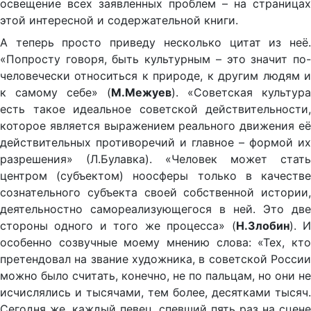
освещение всех заявленных проблем – на страницах
этой интересной и содержательной книги.
А теперь просто приведу несколько цитат из неё.
«Попросту говоря, быть культурным – это значит по-
человечески относиться к природе, к другим людям и
к самому себе» (
М.Межуев
). «Советская культура
есть такое идеальное советской действительности,
которое является выражением реального движения её
действительных противоречий и главное – формой их
разрешения» (Л.Булавка). «Человек может стать
центром (субъектом) ноосферы только в качестве
сознательного субъекта своей собственной истории,
деятельностно самореализующегося в ней. Это две
стороны одного и того же процесса» (
Н.Злобин
). 
особенно созвучные моему мнению слова: «Тех, кто
претендовал на звание художника, в советской России
можно было считать, конечно, не по пальцам, но они не
исчислялись и тысячами, тем более, десятками тысяч.
Сегодня же, каждый певец, спевший пять раз на сцене