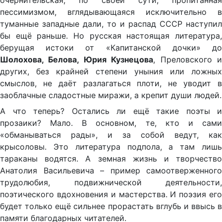
очернительская, по своей сути, пропитанная
пессимизмом, вглядывающаяся исключительно в
туманные западные дали, то и распад СССР наступил
бы ещё раньше. Но русская настоящая литература,
берущая истоки от «Капитанской дочки» до
Шолохова, Белова, Юрия Кузнецова
, Преловского 
других, без крайней степени уныния или ложных
смыслов, не даёт разлагаться плоти, не уводит в
заоблачные сладостные миражи, а крепит души людей.
А что теперь? Остались ли ещё такие поэты и
прозаики? Мало. В основном, те, кто и сами
«обманываться рады», и за собой ведут, как
крысоловы. Это литература подпола, а там лишь
тараканы водятся. А земная жизнь и творчество
Анатолия Васильевича – пример самоотверженного
трудолюбия, подвижнической деятельности,
поэтического вдохновения и мастерства. И поэзия его
будет только ещё сильнее прорастать вглубь и ввысь в
памяти благодарных читателей.