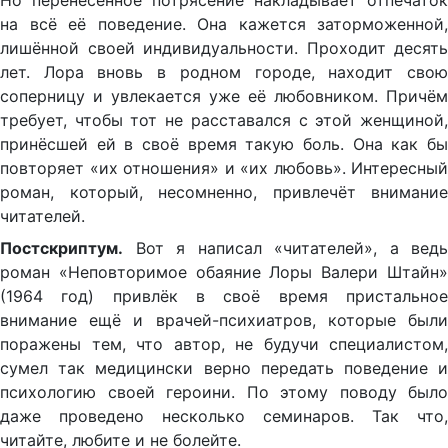
Но перенесённое потрясение накладывает отпечаток
на всё её поведение. Она кажется заторможенной,
лишённой своей индивидуальности. Проходит десять
лет. Лора вновь в родном городе, находит свою
соперницу и увлекается уже её любовником. Причём
требует, чтобы тот не расставался с этой женщиной,
принёсшей ей в своё время такую боль. Она как бы
повторяет «их отношения» и «их любовь». Интересный
роман, который, несомненно, привлечёт внимание
читателей.
Постскриптум.
Вот я написал «читателей», а ведь
роман «Неповторимое обаяние Лоры Валери Штайн»
(1964 год) привлёк в своё время пристальное
внимание ещё и врачей-психиатров, которые были
поражены тем, что автор, не будучи специалистом,
сумел так медицински верно передать поведение и
психологию своей героини. По этому поводу было
даже проведено несколько семинаров. Так что,
читайте, любите и не болейте.