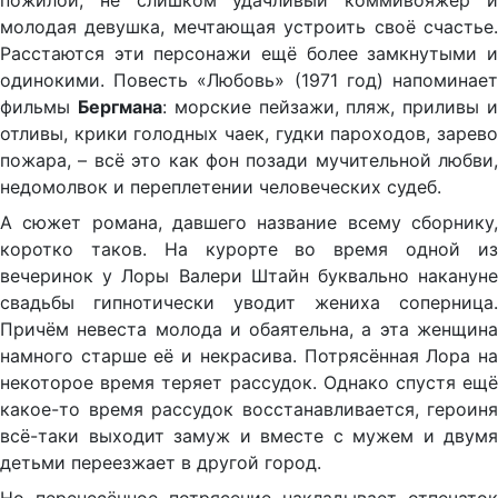
пожилой, не слишком удачливый коммивояжёр и
молодая девушка, мечтающая устроить своё счастье.
Расстаются эти персонажи ещё более замкнутыми и
одинокими. Повесть «Любовь» (1971 год) напоминает
фильмы
Бергмана
: морские пейзажи, пляж, приливы 
отливы, крики голодных чаек, гудки пароходов, зарево
пожара, – всё это как фон позади мучительной любви,
недомолвок и переплетении человеческих судеб.
А сюжет романа, давшего название всему сборнику,
коротко таков. На курорте во время одной из
вечеринок у Лоры Валери Штайн буквально накануне
свадьбы гипнотически уводит жениха соперница.
Причём невеста молода и обаятельна, а эта женщина
намного старше её и некрасива. Потрясённая Лора на
некоторое время теряет рассудок. Однако спустя ещё
какое-то время рассудок восстанавливается, героиня
всё-таки выходит замуж и вместе с мужем и двумя
детьми переезжает в другой город.