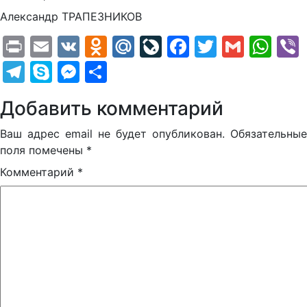
Александр ТРАПЕЗНИКОВ
Print
Email
VK
Odnoklassniki
Mail.Ru
LiveJournal
Facebook
Twitter
Gmail
Wh
Telegram
Skype
Messenger
Отправить
Добавить комментарий
Ваш адрес email не будет опубликован.
Обязательные
поля помечены
*
Комментарий
*