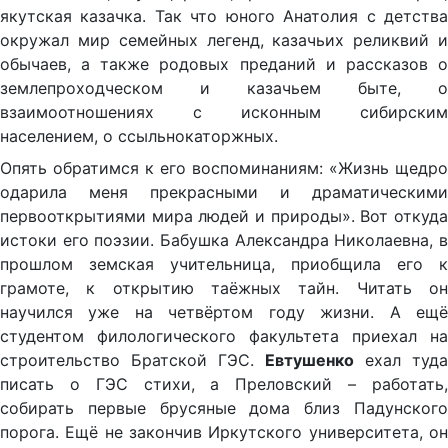
якутская казачка. Так что юного Анатолия с детства
окружал мир семейных легенд, казачьих реликвий и
обычаев, а также родовых преданий и рассказов о
землепроходческом и казачьем быте, о
взаимоотношениях с исконным сибирским
населением, о ссыльнокаторжных.
Опять обратимся к его воспоминаниям: «Жизнь щедро
одарила меня прекрасными и драматическими
первооткрытиями мира людей и природы». Вот откуда
истоки его поэзии. Бабушка Александра Николаевна, в
прошлом земская учительница, приобщила его к
грамоте, к открытию таёжных тайн. Читать он
научился уже на четвёртом году жизни. А ещё
студентом филологического факультета приехал на
строительство Братской ГЭС.
Евтушенко
ехал туда
писать о ГЭС стихи, а Преловский – работать,
собирать первые брусяные дома близ Падунского
порога. Ещё не закончив Иркутского университета, он