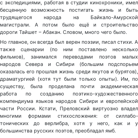
с экспедициями, работая в студии кинохроники, имел
бесценную возможность постигать жизнь и быть
трудящегося народа на Байкало-Амурской
магистрали. А потом было ещё и строительство
дороги Тайшет – Абакан. Словом, много чего было.
Но главное, он всегда был верен поэзии, писал стихи. А
также сценарии (по ним поставлено несколько
фильмов), занимался переводами поэтов малых
народов Севера и Сибири (большим подспорьем
оказалась его прошлая жизнь среди якутов и бурятов),
драматургией (хотя тут были только опыты). Им, по
существу, была проделана почти академическая
работа по созданию поэтико-художественного
компендиума языков народов Сибири и европейской
части России. Кстати, Преловский виртуозно владел
многими формами стихосложения: от силлабо-
тонических до верлибра, хотя у него, как и у
большинства русских поэтов, преобладал ямб.