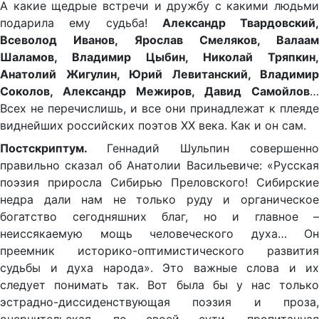
А какие щедрые встречи и дружбу с какими людьми
подарила ему судьба!
Александр Твардовский,
Всеволод Иванов, Ярослав Смеляков, Валаам
Шаламов, Владимир Цыбин, Николай Тряпкин,
Анатолий Жигулин, Юрий Левитанский, Владимир
Соколов, Александр Межиров, Давид Самойлов
…
Всех не перечислишь, и все они принадлежат к плеяде
виднейших российских поэтов ХХ века. Как и он сам.
Постскриптум.
Геннадий Шульпин совершенно
правильно сказал об Анатолии Васильевиче: «Русская
поэзия приросла Сибирью Преловского! Сибирские
недра дали нам не только руду и органическое
богатство сегодняшних благ, но и главное –
неиссякаемую мощь человеческого духа… Он
преемник историко-оптимистического развития
судьбы и духа народа». Это важные слова и их
следует понимать так. Вот была бы у нас только
эстрадно-диссиденствующая поэзия и проза,