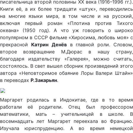
писательница второй половины XX века (1916–1996 гг.).
Книги её, а их более тридцати «штук», переводились
на многие языки мира, в том числе и на русский,
включая первый роман «Плотина против Тихого
океана» (1950 год). А что уж говорить о широко
популярном в СССР фильме «Хиросима, любовь моя» с
прекрасной
Катрин
Денёв
в главной роли. Словом
второе возвращение М.Дюрас в нашу страну,
благодаря издательству «Галерея», можно считать,
состоялось. В свет вышел сборник произведений этого
автора «Неповторимое обаяние Лоры Валери Штайн»
в переводах
Р.Закарьян
.
Маргарет родилась в Индокитае, где в то время
работали её родители. Отец был профессором
математики, мать – учительницей в школе. В
восемнадцать лет Маргарет переехала во Францию.
Изучала юриспруденцию. А во время немецкой