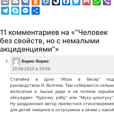
Print
Email
VK
Odnoklassniki
Mail.Ru
LiveJournal
Facebook
Twitter
Gmail
Wh
Telegram
Skype
Messenger
Отправить
11 комментариев на «“Человек
без свойств, но с немалыми
акциденциями”»
Борис-Борис
:
20.06.2020 в 20:59
Статейка в духе “Игры в бисер” под
руководством И. Волгина. Там собираются сильно
волосатые и лысые дяди и на полном серьёзе
обсуждают “Курочку рябу” или “Муху-цокотуху”.
Ну раздраконил автор прелестное стихотворение
для детей смешное и остроумное а зачем с какой