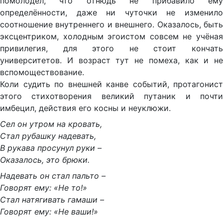
помолодел, что отнюдь не прибавило ему
определённости, даже ни чуточки не изменило
соотношение внутреннего и внешнего. Оказалось, быть
эксцентриком, холодным эгоистом совсем не учёная
привилегия, для этого не стоит кончать
университетов. И возраст тут не помеха, как и не
вспомоществование.
Коли судить по внешней канве событий, протагонист
этого стихотворения великий путаник и почти
имбецил, действия его косны и неуклюжи.
Сел он утром на кровать,
Стал рубашку надевать,
В рукава просунул руки –
Оказалось, это брюки.
Надевать он стал пальто –
Говорят ему: «Не то!»
Стал натягивать гамаши –
Говорят ему: «Не ваши!»