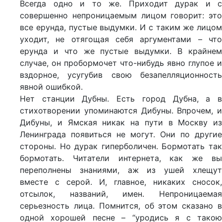
Всегда одно и то же. Приходит дурак и с
совершенно непроницаемым лицом говорит: это
все ерунда, пустые выдумки. И с таким же лицом
уходит, не отягощая себя аргументами – что
ерунда и что же пустые выдумки. В крайнем
случае, он пробормочет что-нибудь явно глупое и
вздорное, усугубив свою безапелляционность
явной ошибкой.
Нет станции Дубны. Есть город Дубна, а в
стихотворении упоминаются Дибуны. Впрочем, и
Дибуны, и Ямская никак на пути в Москву из
Ленинграда появиться не могут. Они по другие
стороны. Но дурак гиперболичен. Бормотать так
бормотать. Читатели интернета, как же вы
переполнены знаниями, аж из ушей хлещут
вместе с серой. И, главное, никаких сносок,
отсылок, названий, имен. Непроницаемая
серьезность лица. Помнится, об этом сказано в
одной хорошей песне – “уродись я с такою