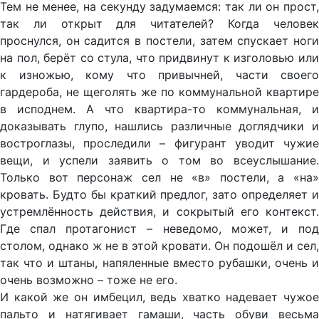
Тем не менее, на секунду задумаемся: так ли он прост,
так ли открыт для читателей? Когда человек
проснулся, он садится в постели, затем спускает ноги
на пол, берёт со стула, что придвинут к изголовью или
к изножью, кому что привычней, части своего
гардероба, не щеголять же по коммунальной квартире
в исподнем. А что квартира-то коммунальная, и
доказывать глупо, нашлись различные доглядчики и
востроглазы, проследили – фигурант уводит чужие
вещи, и успели заявить о том во всеуслышание.
Только вот персонаж сел не «в» постели, а «на»
кровать. Будто бы краткий предлог, зато определяет и
устремлённость действия, и сокрытый его контекст.
Где спал протагонист – неведомо, может, и под
столом, однако ж не в этой кровати. Он подошёл и сел,
так что и штаны, напяленные вместо рубашки, очень и
очень возможно – тоже не его.
И какой же он имбецил, ведь хватко надевает чужое
пальто и натягивает гамаши, часть обуви весьма