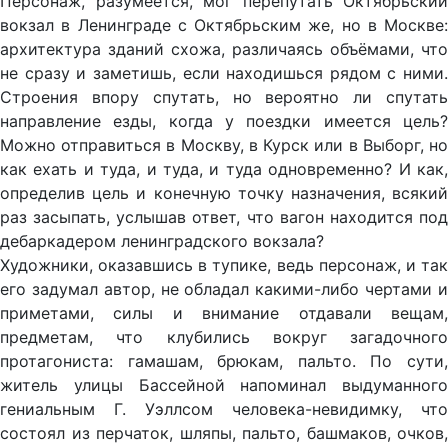
Персонаж, разумеется, мог перепутать Октябрьский
вокзал в Ленинграде с Октябрьским же, но в Москве:
архитектура зданий схожа, различаясь объёмами, что
не сразу и заметишь, если находишься рядом с ними.
Строения впору спутать, но вероятно ли спутать
направление езды, когда у поездки имеется цель?
Можно отправиться в Москву, в Курск или в Выборг, но
как ехать и туда, и туда, и туда одновременно? И как,
определив цель и конечную точку назначения, всякий
раз засыпать, услышав ответ, что вагон находится под
дебаркадером ленинградского вокзала?
Художники, оказавшись в тупике, ведь персонаж, и так
его задумал автор, не обладал какими-либо чертами и
приметами, силы и внимание отдавали вещам,
предметам, что клубились вокруг загадочного
протагониста: гамашам, брюкам, пальто. По сути,
житель улицы Бассейной напоминал выдуманного
гениальным Г. Уэллсом человека-невидимку, что
состоял из перчаток, шляпы, пальто, башмаков, очков,