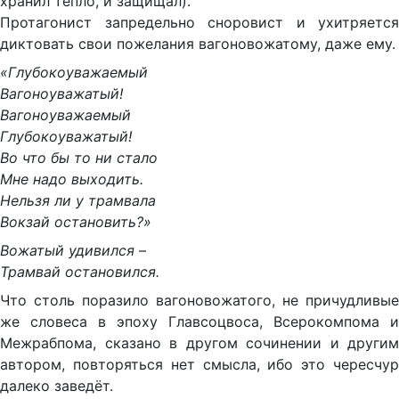
хранил тепло, и защищал).
Протагонист запредельно сноровист и ухитряется
диктовать свои пожелания вагоновожатому, даже ему.
«Глубокоуважаемый
Вагоноуважатый!
Вагоноуважаемый
Глубокоуважатый!
Во что бы то ни стало
Мне надо выходить.
Нельзя ли у трамвала
Вокзай остановить?»
Вожатый удивился –
Трамвай остановился.
Что столь поразило вагоновожатого, не причудливые
же словеса в эпоху Главсоцвоса, Всерокомпома и
Межрабпома, сказано в другом сочинении и другим
автором, повторяться нет смысла, ибо это чересчур
далеко заведёт.