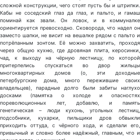
сложной конструкции, чего стоят пусть бы и штрипки.
Кабы не соседский глаз да глаз, и пальто, и гамаш
поминай как звали. Он ловок, и в коммуналке
ориентируется превосходно. Сковорода, что надел он
заместо шапки, не висит на вешалке рядом с пальто и
потрёпанным зонтом. Её можно захватить, проходя
через общую кухню, где дровяная плита, керосинки,
чад, к выходу на чёрную лестницу, по которой
притерпелись спускаться во двор жильцы
многоквартирных домов (о, эти доходные
петербургские дома, много пережившие своих
владельцев), парадные долго были забиты наглухо
досками (памятка о холоде и опасностях
пореволюционных лет, добавлю, и память
генетическая – люди кухонь, угольных лестниц,
подсобники, кухарки, пильщики дров обвыкли
приходить оттуда, с чёрного хода, и сделали его,
привычный и словно более надёжный, главным, что и