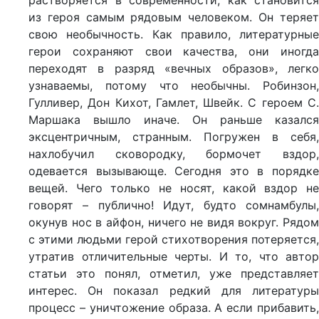
растворяется в современности, как становится
из героя самым рядовым человеком. Он теряет
свою необычность. Как правило, литературные
герои сохраняют свои качества, они иногда
переходят в разряд «вечных образов», легко
узнаваемы, потому что необычны. Робинзон,
Гулливер, Дон Кихот, Гамлет, Швейк. С героем С.
Маршака вышло иначе. Он раньше казался
эксцентричным, странным. Погружен в себя,
нахлобучил сковородку, бормочет вздор,
одевается вызывающе. Сегодня это в порядке
вещей. Чего только не носят, какой вздор не
говорят – публично! Идут, будто сомнамбулы,
окунув нос в айфон, ничего не видя вокруг. Рядом
с этими людьми герой стихотворения потеряется,
утратив отличительные черты. И то, что автор
статьи это понял, отметил, уже представляет
интерес. Он показал редкий для литературы
процесс – уничтожение образа. А если прибавить,