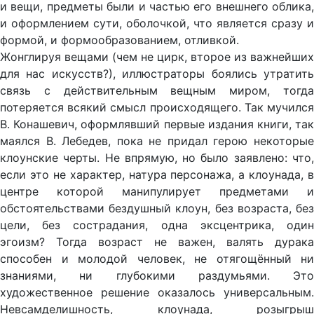
и вещи, предметы были и частью его внешнего облика,
и оформлением сути, оболочкой, что является сразу и
формой, и формообразованием, отливкой.
Жонглируя вещами (чем не цирк, второе из важнейших
для нас искусств?), иллюстраторы боялись утратить
связь с действительным вещным миром, тогда
потеряется всякий смысл происходящего. Так мучился
В. Конашевич, оформлявший первые издания книги, так
маялся В. Лебедев, пока не придал герою некоторые
клоунские черты. Не впрямую, но было заявлено: что,
если это не характер, натура персонажа, а клоунада, в
центре которой манипулирует предметами и
обстоятельствами бездушный клоун, без возраста, без
цели, без сострадания, одна эксцентрика, один
эгоизм? Тогда возраст не важен, валять дурака
способен и молодой человек, не отягощённый ни
знаниями, ни глубокими раздумьями. Это
художественное решение оказалось универсальным.
Невсамделишность, клоунада, розыгрыш