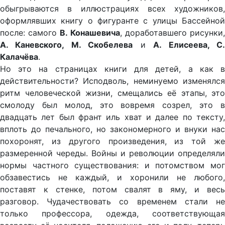
обыгрываются в иллюстрациях всех художников,
оформлявших книгу о фигуранте с улицы Бассейной
после: самого
В. Конашевича
, доработавшего рисунки
А. Каневского, М. Скобелева
и
А. Елисеева, С
Калачёва
.
Но это на страницах книги для детей, а как в
действительности? Исподволь, неминуемо изменялся
ритм человеческой жизни, смещались её этапы, это
смолоду был молод, это вовремя созрел, это в
двадцать лет был франт иль хват и далее по тексту,
вплоть до печального, но закономерного и внуки нас
похоронят, из другого произведения, из той же
размеренной череды. Войны и революции определяли
нормы частного существования: и потомством мог
обзавестись не каждый, и хоронили не любого,
поставят к стенке, потом свалят в яму, и весь
разговор. Чудачествовать со временем стали не
только профессора, одежда, соответствующая