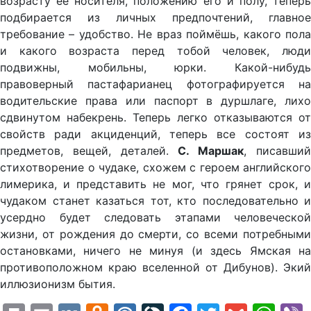
возрасту её носителя, положению его и полу, теперь
подбирается из личных предпочтений, главное
требование – удобство. Не враз поймёшь, какого пола
и какого возраста перед тобой человек, люди
подвижны, мобильны, юрки. Какой-нибудь
правоверный пастафарианец фотографируется на
водительские права или паспорт в дуршлаге, лихо
сдвинутом набекрень. Теперь легко отказываются от
свойств ради акциденций, теперь все состоят из
предметов, вещей, деталей.
С. Маршак
, писавши
стихотворение о чудаке, схожем с героем английского
лимерика, и представить не мог, что грянет срок, и
чудаком станет казаться тот, кто последовательно и
усердно будет следовать этапами человеческой
жизни, от рождения до смерти, со всеми потребными
остановками, ничего не минуя (и здесь Ямская на
противоположном краю вселенной от Дибунов). Экий
иллюзионизм бытия.