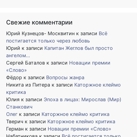
Свежие комментарии
Юрий Кузнецов- Москвитин
к записи
Всё
постигается только через любовь
Юрий
к записи
Капитан Жеглов был просто
ангелом…
Сергей Баталов
к записи
Новации премии
«Слово»
Фёдор
к записи
Вопросы жанра
Никита из Питера
к записи
Каторжное клеймо
критика
Юлия
к записи
Эпоха в лицах: Мирослав (Мир)
Станкович
Олег
к записи
Каторжное клеймо критика
Тверич
к записи
Каторжное клеймо критика
Герман
к записи
Новации премии «Слово»
Набатникова
к записи
Всё постигается только