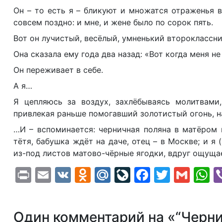
Он – то есть я – бликуют и множатся отраженья 
совсем поздно: и мне, и жене было по сорок пять.
Вот он лучистый, весёлый, умненький второклассн
Она сказала ему года два назад: «Вот когда меня не
Он переживает в себе.
А я…
Я цепляюсь за воздух, захлёбываясь молитвами,
привлекая раньше помогавший золотистый огонь, 
…И – вспоминается: черничная поляна в матёром 
тётя, бабушка ждёт на даче, отец – в Москве; и я 
из-под листов матово-чёрные ягодки, вдруг ощущае
Print
Email
VK
Odnoklassniki
Mail.Ru
LiveJournal
Faceboo
Twitte
Gma
W
Один комментарий на «“Черни