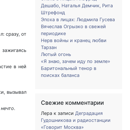
Дешабо, Наталья Демчик, Рита
Штрефонд
Эпоха в лицах: Людмила Гусева
Вячеслав Огрызко в свежей
периодике
: сразу, от
Нерв войны и кранец любви
Тарзан
, зажигаясь
Лютый огонь
«Я знаю, зачем иду по земле»
астие в ней
Баритональный тенор в
поисках баланса
ки, вызывал
Свежие комментарии
т
нечто
.
Лера
к записи
Деградация
Гудошникова и радиостанции
«Говорит Москва»