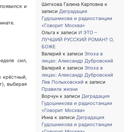
Шиткова Галина Карповна
к
 появился и
записи
Деградация
Гудошникова и радиостанции
мнате.
«Говорит Москва»
Ольга
к записи
И ЭТО –
ЛУЧШИЙ РУССКИЙ РОМАН? О,
БОЖЕ
Валерий
к записи
Эпоха в
еделе сил,
лицах: Александр Дубровский
Валерий
к записи
Эпоха в
лицах: Александр Дубровский
й крёстный,
Лев Полыковский
к записи
т), выбирая
Правила жизни
Ворчун
к записи
Деградация
Гудошникова и радиостанции
«Говорит Москва»
Инна
к записи
Деградация
Гудошникова и радиостанции
«Говорит Москва»