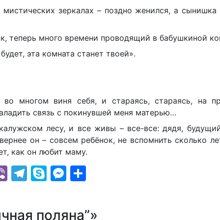
в мистических зеркалах – поздно женился, а сынишка
ик, теперь много времени проводящий в бабушкиной ко
 будет, эта комната станет твоей».
 во многом виня себя, и стараясь, стараясь, на пр
наладить связь с покинувшей меня матерью…
калужском лесу, и все живы – все-все: дядя, будущи
(вернее он – совсем ребёнок, не вспомнить сколько ле
т, как он любит маму.
k
r
il
hatsApp
Viber
Telegram
Skype
Messenger
Отправить
чная поляна”»