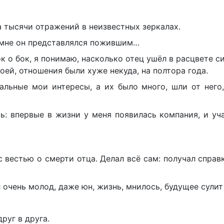
на тысячи отражений в неизвестных зеркалах.
 и мне он представлялся пожившим…
к о бок, я понимаю, насколько отец ушёл в расцвете сил
оей, отношения были хуже некуда, на полтора года.
уальные мои интересы, а их было много, шли от него
ь: впервые в жизни у меня появилась компания, и уч
с вестью о смерти отца. Делал всё сам: получал справ
л очень молод, даже юн, жизнь, мнилось, будущее сули
руг в друга.