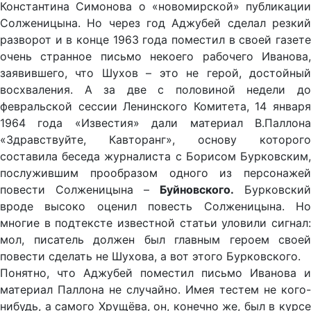
Константина Симонова о «новомирской» публикации
Солженицына. Но через год Аджубей сделал резкий
разворот и в конце 1963 года поместил в своей газете
очень странное письмо некоего рабочего Иванова,
заявившего, что Шухов – это не герой, достойный
восхваления. А за две с половиной недели до
февральской сессии Ленинского Комитета, 14 января
1964 года «Известия» дали материал В.Паллона
«Здравствуйте, Кавторанг», основу которого
составила беседа журналиста с Борисом Бурковским,
послужившим прообразом одного из персонажей
повести Солженицына –
Буйновского.
Бурковский
вроде высоко оценил повесть Солженицына. Но
многие в подтексте известной статьи уловили сигнал:
мол, писатель должен был главным героем своей
повести сделать не Шухова, а вот этого Бурковского.
Понятно, что Аджубей поместил письмо Иванова и
материал Паллона не случайно. Имея тестем не кого-
нибудь, а самого Хрущёва, он, конечно же, был в курсе