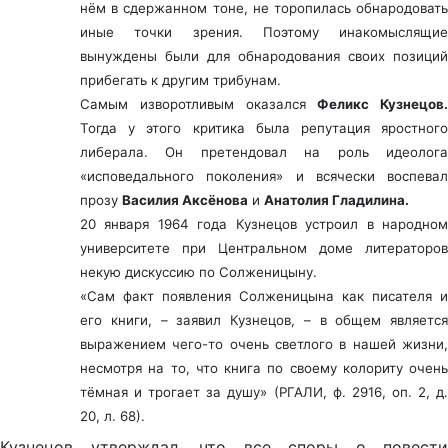
нём в сдержанном тоне, не торопилась обнародовать
иные точки зрения. Поэтому инакомыслящие
вынуждены были для обнародования своих позиций
прибегать к другим трибунам.
Самым изворотливым оказался
Феликс Кузнецов.
Тогда у этого критика была репутация яростного
либерала. Он претендовал на роль идеолога
«исповедального поколения» и всячески воспевал
прозу
Василия Аксёнова
и
Анатолия Гладилина.
20 января 1964 года Кузнецов устроил в народном
университете при Центральном доме литераторов
некую дискуссию по Солженицыну.
«Сам факт появления Солженицына как писателя и
его книги, – заявил Кузнецов, – в общем является
выражением чего-то очень светлого в нашей жизни,
несмотря на то, что книга по своему колориту очень
тёмная и трогает за душу» (РГАЛИ, ф. 2916, оп. 2, д.
20, л. 68).
Кузнецов утверждал, что все споры о повести