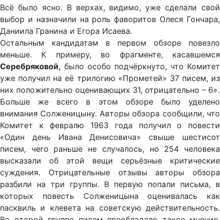
Всё было ясно. В верхах, видимо, уже сделали свой
выбор и назначили на роль фаворитов Олеся Гончара,
Даниила Гранина и Егора Исаева.
Остальным кандидатам в первом обзоре повезло
меньше. К примеру, во фрагменте, касавшемся
Серебряковой,
было особо подчёркнуто, что Комитет
уже получил на её трилогию «Прометей» 37 писем, из
них положительно оценивающих 31, отрицательно – 6».
Больше же всего в этом обзоре было уделено
внимания Солженицыну. Авторы обзора сообщили, что
Комитет к февралю 1963 года получил о повести
«Один день Ивана Денисовича» свыше шестисот
писем, чего раньше не случалось, но 254 человека
высказали об этой вещи серьёзные критические
суждения. Отрицательные отзывы авторы обзора
разбили на три группы. В первую попали письма, в
которых повесть Солженицына оценивалась как
пасквиль и клевета на советскую действительность.
Во второй группе писем преобладало такое мнение,