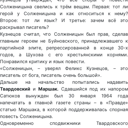
Солженицына свелись к трём вещам. Первая: тот ли
герой у Солженицына и как относиться к нему?
Второе: тот ли язык? И третье: зачем всё это
раскрывал писатель?
Кузнецов считал, что Солженицын был прав, сделав
главным героем не Буйновского, принадлежавшего к
партийной элите, репрессированной в конце 30-х
годов, а Шухова с его крестьянскими корнями.
Понравился критику и язык повести.
«Солженицын, – уверял Феликс Кузнецов, – это
писатель от бога, писатель очень большой».
Дальше на начальство попытались надавить
Твардовский
и
Маршак.
Сдавшийся под их напоро
Сатюков вынужден был 30 января 1964 года
напечатать в главной газете страны – в «Правде»
статью Маршака, в которой поддерживалась спорная
повесть Солженицына.
Одновременно сподвижники Твардовского