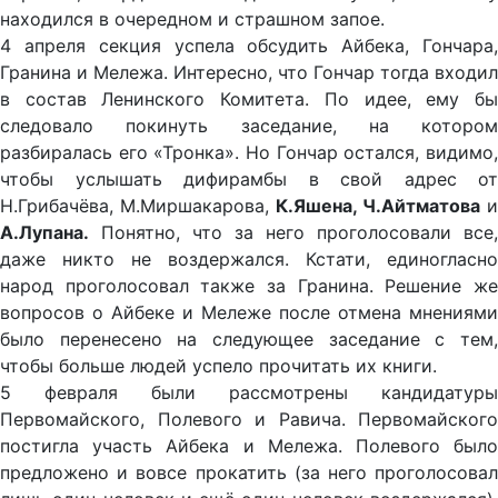
находился в очередном и страшном запое.
4 апреля секция успела обсудить Айбека, Гончара,
Гранина и Мележа. Интересно, что Гончар тогда входил
в состав Ленинского Комитета. По идее, ему бы
следовало покинуть заседание, на котором
разбиралась его «Тронка». Но Гончар остался, видимо,
чтобы услышать дифирамбы в свой адрес от
Н.Грибачёва, М.Миршакарова,
К.Яшена, Ч.Айтматова
и
А.Лупана.
Понятно, что за него проголосовали все,
даже никто не воздержался. Кстати, единогласно
народ проголосовал также за Гранина. Решение же
вопросов о Айбеке и Мележе после отмена мнениями
было перенесено на следующее заседание с тем,
чтобы больше людей успело прочитать их книги.
5 февраля были рассмотрены кандидатуры
Первомайского, Полевого и Равича. Первомайского
постигла участь Айбека и Мележа. Полевого было
предложено и вовсе прокатить (за него проголосовал