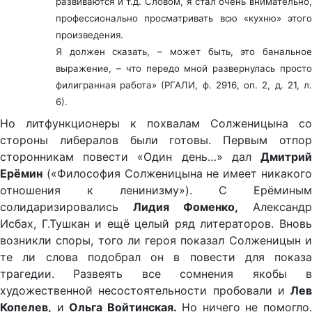
развиваются и т.д. Словом, я стал очень внимательно,
профессионально просматривать всю «кухню» этого
произведения.
Я должен сказать, – может быть, это банальное
выражение, – что передо мной развернулась просто
филигранная работа» (РГАЛИ, ф. 2916, оп. 2, д. 21, л.
6).
Но литфункционеры к похвалам Солженицына со
стороны либералов были готовы. Первым отпор
сторонникам повести «Один день…» дал
Дмитрий
Ерёмин
(«Философия Солженицына не имеет никакого
отношения к ленинизму»). С Ерёминым
солидаризировались
Лидия Фоменко,
Александр
Исбах, Г.Тушкан и ещё целый ряд литераторов. Вновь
возникли споры, того ли героя показал Солженицын и
те ли слова подобрал он в повести для показа
трагедии. Развеять все сомнения якобы в
художественной несостоятельности пробовали и
Лев
Копелев,
и
Ольга Войтинская.
Но ничего не помогло