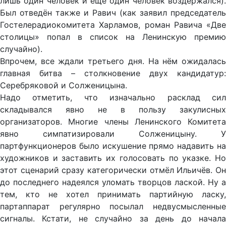
лишь один человек и ещё один человек воздержался).
Был отведён также и Равич (как заявил председатель
Гостелерадиокомитета Харламов, роман Равича «Две
столицы» попал в список на Ленинскую премию
случайно).
Впрочем, все ждали третьего дня. На нём ожидалась
главная битва – столкновение двух кандидатур:
Серебряковой и Солженицына.
Надо отметить, что изначально расклад сил
складывался явно не в пользу закулисных
организаторов. Многие члены Ленинского Комитета
явно симпатизировали Солженицыну. У
партфункционеров было искушение прямо надавить на
художников и заставить их голосовать по указке. Но
этот сценарий сразу категорически отмёл Ильичёв. Он
до последнего надеялся уломать творцов лаской. Ну а
тем, кто не хотел принимать партийную ласку,
партаппарат регулярно посылал недвусмысленные
сигналы. Кстати, не случайно за день до начала