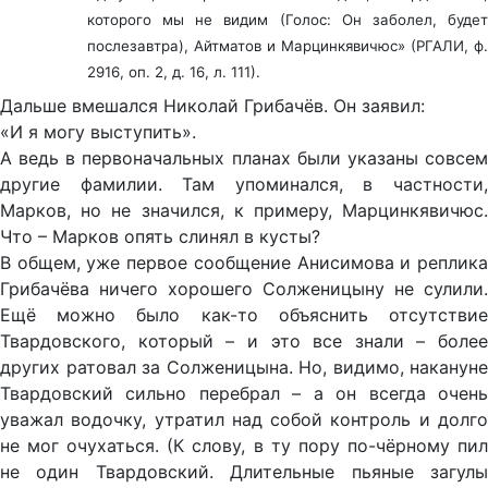
которого мы не видим (Голос: Он заболел, будет
послезавтра), Айтматов и Марцинкявичюс» (РГАЛИ, ф.
2916, оп. 2, д. 16, л. 111).
Дальше вмешался Николай Грибачёв. Он заявил:
«И я могу выступить».
А ведь в первоначальных планах были указаны совсем
другие фамилии. Там упоминался, в частности,
Марков, но не значился, к примеру, Марцинкявичюс.
Что – Марков опять слинял в кусты?
В общем, уже первое сообщение Анисимова и реплика
Грибачёва ничего хорошего Солженицыну не сулили.
Ещё можно было как-то объяснить отсутствие
Твардовского, который – и это все знали – более
других ратовал за Солженицына. Но, видимо, накануне
Твардовский сильно перебрал – а он всегда очень
уважал водочку, утратил над собой контроль и долго
не мог очухаться. (К слову, в ту пору по-чёрному пил
не один Твардовский. Длительные пьяные загулы