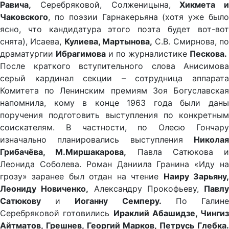
Равича,
Серебряковой, Солженицына,
Хикмета и
Чаковского
, по поэзии Гарнакерьяна (хотя уже было
ясно, что кандидатура этого поэта будет вот-вот
снята), Исаева,
Кулиева, Мартынова,
С.В. Смирнова, п
драматургии
Ибрагимова
и по журналистике
Пескова.
После краткого вступительного слова Анисимова
серый кардинал секции – сотрудница аппарата
Комитета по Ленинским премиям Зоя Богуславская
напомнила, кому в конце 1963 года были даны
поручения подготовить выступления по конкретным
соискателям. В частности, по Олесю Гончару
изначально планировались выступления
Николая
Грибачёва, М.Миршакарова,
Павла Сатюкова и
Леонида Соболева. Роман Даниила Гранина «Иду на
грозу» заранее был отдан на чтение
Наиру Зарьяну
Леониду Новиченко,
Александру Прокофьеву,
Павлу
Сатюкову
и
Иоганну Семперу.
По Галин
Серебряковой готовились
Ираклий Абашидзе, Чингиз
Айтматов, Грешнев, Георгий Марков, Петрусь Глебка.