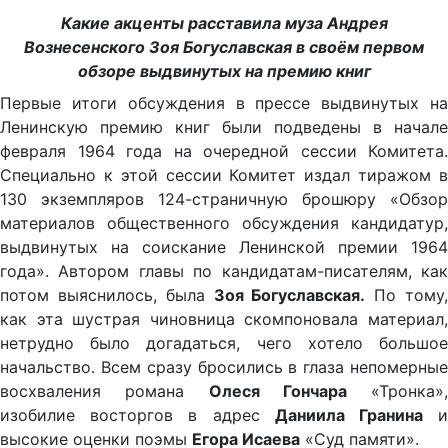
Какие акценты расставила муза Андрея
Вознесенского Зоя Богуславская в своём первом
обзоре выдвинутых на премию книг
Первые итоги обсуждения в прессе выдвинутых на
Ленинскую премию книг были подведены в начале
февраля 1964 года на очередной сессии Комитета.
Специально к этой сессии Комитет издал тиражом в
130 экземпляров 124-страничную брошюру «Обзор
материалов общественного обсуждения кандидатур,
выдвинутых на соискание Ленинской премии 1964
года». Автором главы по кандидатам-писателям, как
потом выяснилось, была
Зоя Богуславская.
По тому
как эта шустрая чиновница скомпоновала материал,
нетрудно было догадаться, чего хотело большое
начальство. Всем сразу бросились в глаза непомерные
восхваления романа
Олеся Гончара
«Тронка»,
изобилие восторгов в адрес
Даниила Гранина
высокие оценки поэмы
Егора Исаева
«Суд памяти».