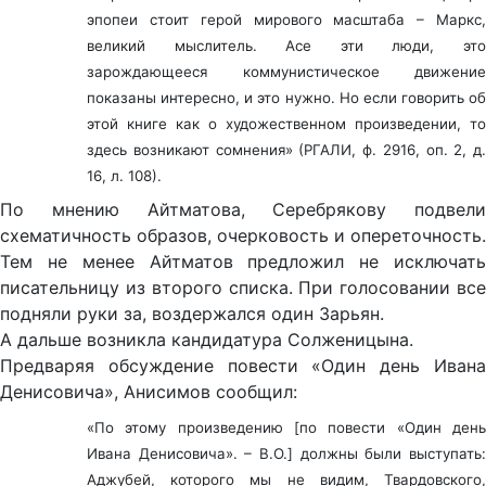
эпопеи стоит герой мирового масштаба – Маркс,
великий мыслитель. Асе эти люди, это
зарождающееся коммунистическое движение
показаны интересно, и это нужно. Но если говорить об
этой книге как о художественном произведении, то
здесь возникают сомнения» (РГАЛИ, ф. 2916, оп. 2, д.
16, л. 108).
По мнению Айтматова, Серебрякову подвели
схематичность образов, очерковость и опереточность.
Тем не менее Айтматов предложил не исключать
писательницу из второго списка. При голосовании все
подняли руки за, воздержался один Зарьян.
А дальше возникла кандидатура Солженицына.
Предваряя обсуждение повести «Один день Ивана
Денисовича», Анисимов сообщил:
«По этому произведению [по повести «Один день
Ивана Денисовича». – В.О.] должны были выступать:
Аджубей, которого мы не видим, Твардовского,