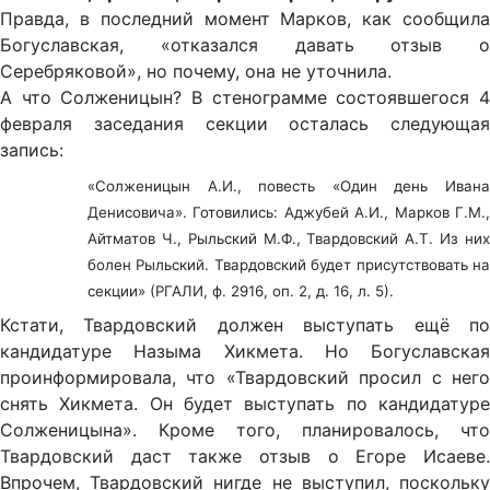
Правда, в последний момент Марков, как сообщила
Богуславская, «отказался давать отзыв о
Серебряковой», но почему, она не уточнила.
А что Солженицын? В стенограмме состоявшегося 4
февраля заседания секции осталась следующая
запись:
«Солженицын А.И., повесть «Один день Ивана
Денисовича». Готовились: Аджубей А.И., Марков Г.М.,
Айтматов Ч., Рыльский М.Ф., Твардовский А.Т. Из них
болен Рыльский. Твардовский будет присутствовать на
секции» (РГАЛИ, ф. 2916, оп. 2, д. 16, л. 5).
Кстати, Твардовский должен выступать ещё по
кандидатуре Назыма Хикмета. Но Богуславская
проинформировала, что «Твардовский просил с него
снять Хикмета. Он будет выступать по кандидатуре
Солженицына». Кроме того, планировалось, что
Твардовский даст также отзыв о Егоре Исаеве.
Впрочем, Твардовский нигде не выступил, поскольку