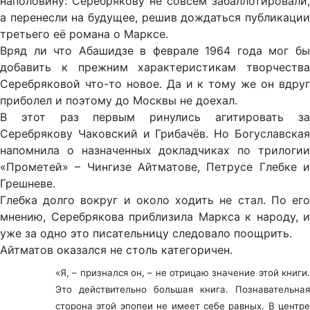
наполовину: Серебрякову не совсем забаллотировали,
а перенесли на будущее, решив дождаться публикации
третьего её романа о Марксе.
Вряд ли что Абашидзе в феврале 1964 года мог бы
добавить к прежним характеристикам творчества
Серебряковой что-то новое. Да и к тому же он вдруг
приболел и поэтому до Москвы не доехал.
В этот раз первым ринулись агитировать за
Серебрякову Чаковский и Грибачёв. Но Богуславская
напомнила о назначенных докладчиках по трилогии
«Прометей» – Чингизе Айтматове, Петрусе Глебке и
Грешневе.
Глебка долго вокруг и около ходить не стал. По его
мнению, Серебрякова приблизила Маркса к народу, и
уже за одно это писательницу следовало поощрить.
Айтматов оказался не столь категоричен.
«Я, – признался он, – не отрицаю значение этой книги.
Это действительно большая книга. Познавательная
сторона этой эпопеи не имеет себе равных. В центре