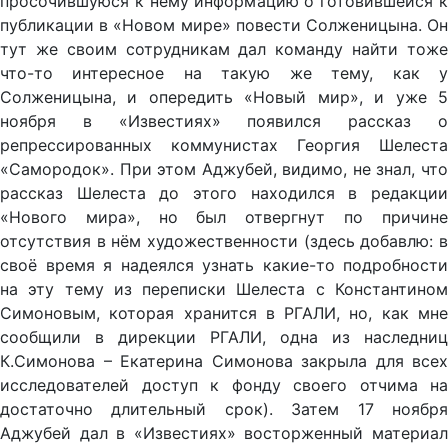
просочившуюся к нему информацию о готовившейся к
публикации в «Новом мире» повести Солженицына. Он
тут же своим сотрудникам дал команду найти тоже
что-то интересное на такую же тему, как у
Солженицына, и опередить «Новый мир», и уже 5
ноября в «Известиях» появился рассказ о
репрессированных коммунистах Георгия Шелеста
«Самородок». При этом Аджубей, видимо, не знал, что
рассказ Шелеста до этого находился в редакции
«Нового мира», но был отвергнут по причине
отсутствия в нём художественности (здесь добавлю: в
своё время я надеялся узнать какие-то подробности
на эту тему из переписки Шелеста с Константином
Симоновым, которая хранится в РГАЛИ, но, как мне
сообщили в дирекции РГАЛИ, одна из наследниц
К.Симонова – Екатерина Симонова закрыла для всех
исследователей доступ к фонду своего отчима на
достаточно длительный срок). Затем 17 ноября
Аджубей дал в «Известиях» восторженный материал