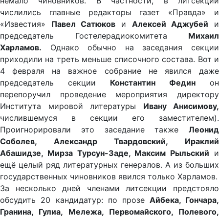
немало чиновников. В частности, в литсекции
числились главные редакторы газет «Правда» и
«Известия»
Павел Сатюков
и
Алексей Аджубей
председатель Гостелерадиокомитета
Михаил
Харламов.
Однако обычно на заседания секции
приходили на треть меньше списочного состава. Вот и
4 февраля на важное собрание не явился даже
председатель секции
Константин Федин
он
перепоручил проведение мероприятия директору
Института мировой литературы
Ивану Анисимову,
числившемуся в секции его заместителем).
Проигнорировали это заседание также
Леонид
Соболев, Александр Твардовский, Ираклий
Абашидзе, Мирза Турсун-Заде, Максим Рыльский
ещё целый ряд литературных генералов. А из больших
государственных чиновников явился только Харламов.
За несколько дней членами литсекции предстояло
обсудить 20 кандидатур: по прозе
Айбека, Гончара
Гранина, Гулиа, Мележа, Первомайского, Полевого,