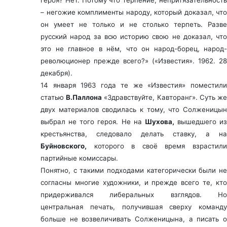
героя? Нет. Потому что терпение, непритязательность
– негожие комплименты народу, который доказал, что
он умеет не только и не столько терпеть. Разве
русский народ за всю историю свою не доказал, что
это не главное в нём, что он народ-борец, народ-
революционер прежде всего?» («Известия». 1962. 28
декабря).
14 января 1963 года те же «Известия» поместили
статью
В.Паллона
«Здравствуйте, Кавторанг». Суть ж
двух материалов сводилась к тому, что Солженицын
выбрал не того героя. Не на
Шухова,
вышедшего из
крестьянства, следовало делать ставку, а на
Буйновского,
которого в своё время взрастили
партийные комиссары.
Понятно, с такими подходами категорически были не
согласны многие художники, и прежде всего те, кто
придерживался либеральных взглядов. Но
центральная печать, получившая сверху команду
больше не возвеличивать Солженицына, а писать о