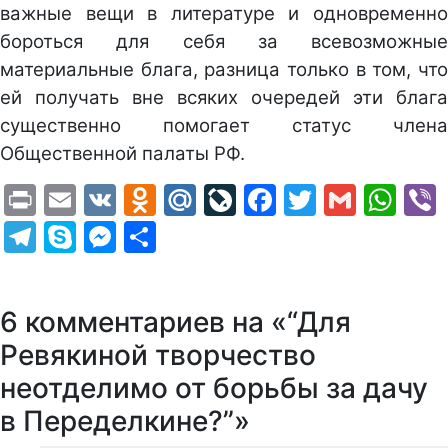
важные вещи в литературе и одновременно
бороться для себя за всевозможные
материальные блага, разница только в том, что
ей получать вне всяких очередей эти блага
существенно помогает статус члена
Общественной палаты РФ.
Print
Email
VK
Odnoklassniki
Mail.Ru
LiveJournal
Facebook
Twitter
Gmail
Wh
Telegram
Skype
Messenger
Отправить
6 комментариев на «“Для
Ревякиной творчество
неотделимо от борьбы за дачу
в Переделкине?”»